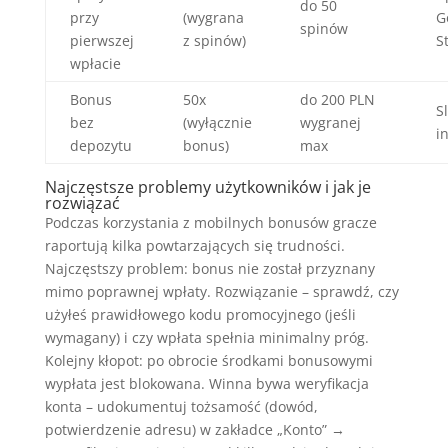
do 50
przy
(wygrana
G
spinów
pierwszej
z spinów)
S
wpłacie
Bonus
50x
do 200 PLN
S
bez
(wyłącznie
wygranej
i
depozytu
bonus)
max
Najczęstsze problemy użytkowników i jak je
rozwiązać
Podczas korzystania z mobilnych bonusów gracze
raportują kilka powtarzających się trudności.
Najczęstszy problem: bonus nie został przyznany
mimo poprawnej wpłaty. Rozwiązanie – sprawdź, czy
użyłeś prawidłowego kodu promocyjnego (jeśli
wymagany) i czy wpłata spełnia minimalny próg.
Kolejny kłopot: po obrocie środkami bonusowymi
wypłata jest blokowana. Winna bywa weryfikacja
konta – udokumentuj tożsamość (dowód,
potwierdzenie adresu) w zakładce „Konto” →