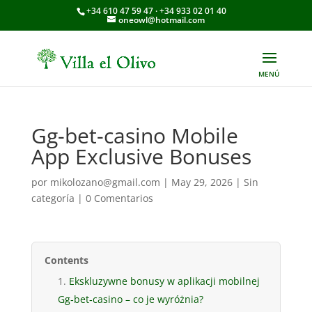
+34 610 47 59 47 · +34 933 02 01 40
oneowl@hotmail.com
Gg-bet-casino Mobile
App Exclusive Bonuses
por
mikolozano@gmail.com
|
May 29, 2026
|
Sin
categoría
|
0 Comentarios
Contents
Ekskluzywne bonusy w aplikacji mobilnej
Gg‑bet‑casino – co je wyróżnia?