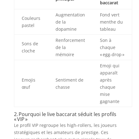
baccarat
Augmentation
Fond vert
Couleurs
de la
menthe du
pastel
dopamine
tableau
Renforcement
Son à
Sons de
de la
chaque
cloche
mémoire
« egg‑drop »
Emoji qui
apparaît
Emojis
Sentiment de
après
œuf
chasse
chaque
mise
gagnante
2. Pourquoi le live baccarat séduit les profils
« VIP »
Le profil VIP regroupe les high‑rollers, les joueurs
stratégiques et les amateurs de prestige. Ces