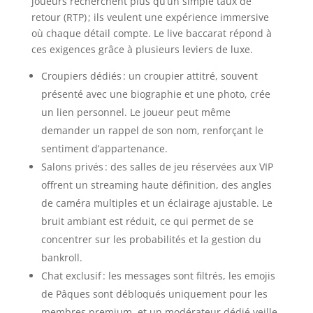
joueurs recherchent plus qu’un simple taux de
retour (RTP) ; ils veulent une expérience immersive
où chaque détail compte. Le live baccarat répond à
ces exigences grâce à plusieurs leviers de luxe.
Croupiers dédiés : un croupier attitré, souvent
présenté avec une biographie et une photo, crée
un lien personnel. Le joueur peut même
demander un rappel de son nom, renforçant le
sentiment d’appartenance.
Salons privés : des salles de jeu réservées aux VIP
offrent un streaming haute définition, des angles
de caméra multiples et un éclairage ajustable. Le
bruit ambiant est réduit, ce qui permet de se
concentrer sur les probabilités et la gestion du
bankroll.
Chat exclusif : les messages sont filtrés, les emojis
de Pâques sont débloqués uniquement pour les
membres premium, et un modérateur dédié veille