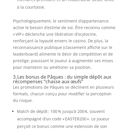
à la courtoisie.
Psychologiquement, le sentiment d’appartenance
active le besoin d’estime de soi. Être reconnu comme
« VIP » déclenche une libération d’ocytocine,
renforçant la loyauté envers le casino. De plus, la
reconnaissance publique (classement affiché sur le
leaderboard) alimente le désir de compétition et de
prestige, poussant le joueur à augmenter ses mises
pour maintenir ou améliorer sa position.
3. Les bonus de Pâques : du simple dépôt aux
récompenses “chasse aux œufs”
Les promotions de Pâques se déclinent en plusieurs
formats, chacun conçu pour modifier la perception
du risque.
Match de dépôt : 100 % jusqu’à 200 €, souvent
accompagné d’un code « EASTER200 ». Le joueur
perçoit ce bonus comme une extension de son