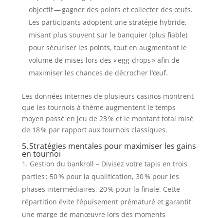
objectif — gagner des points et collecter des œufs.
Les participants adoptent une stratégie hybride,
misant plus souvent sur le banquier (plus fiable)
pour sécuriser les points, tout en augmentant le
volume de mises lors des « egg‑drops » afin de
maximiser les chances de décrocher l’œuf.
Les données internes de plusieurs casinos montrent
que les tournois à thème augmentent le temps
moyen passé en jeu de 23 % et le montant total misé
de 18 % par rapport aux tournois classiques.
5. Stratégies mentales pour maximiser les gains
en tournoi
Gestion du bankroll – Divisez votre tapis en trois
parties : 50 % pour la qualification, 30 % pour les
phases intermédiaires, 20 % pour la finale. Cette
répartition évite l’épuisement prématuré et garantit
une marge de manœuvre lors des moments