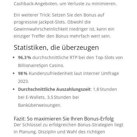
Cashback‑Angeboten, um Verluste zu minimieren.
Ein weiterer Trick: Setzen Sie den Bonus auf
progressive Jackpot‑Slots. Obwohl die
Gewinnwahrscheinlichkeit niedriger ist, kann ein
einziger Treffer den Bonus mehrfach wert sein.
Statistiken, die überzeugen
96,3 %
durchschnittliche RTP bei den Top‑Slots von
BillionaireSpin Casino.
98 %
Kundenzufriedenheit laut interner Umfrage
2023.
Durchschnittliche Auszahlungszeit
: 1,8 Stunden
bei E‑Wallets, 3,5 Stunden bei
Banküberweisungen.
Fazit: So maximieren Sie Ihren Bonus‑Erfolg
Der Schlüssel zu erfolgreichen Bonus‑Strategien liegt
in Planung, Disziplin und Wahl des richtigen