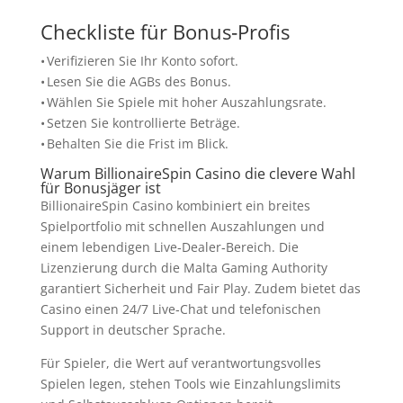
Checkliste für Bonus‑Profis
• Verifizieren Sie Ihr Konto sofort.
• Lesen Sie die AGBs des Bonus.
• Wählen Sie Spiele mit hoher Auszahlungsrate.
• Setzen Sie kontrollierte Beträge.
• Behalten Sie die Frist im Blick.
Warum BillionaireSpin Casino die clevere Wahl
für Bonusjäger ist
BillionaireSpin Casino kombiniert ein breites
Spielportfolio mit schnellen Auszahlungen und
einem lebendigen Live‑Dealer‑Bereich. Die
Lizenzierung durch die Malta Gaming Authority
garantiert Sicherheit und Fair Play. Zudem bietet das
Casino einen 24/7 Live‑Chat und telefonischen
Support in deutscher Sprache.
Für Spieler, die Wert auf verantwortungsvolles
Spielen legen, stehen Tools wie Einzahlungslimits