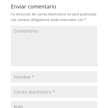
Enviar comentario
Tu dirección de correo electrónico no será publicada.
Los campos obligatorios están marcados con
*