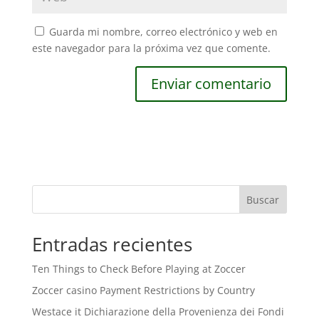
Guarda mi nombre, correo electrónico y web en
este navegador para la próxima vez que comente.
Buscar
Entradas recientes
Ten Things to Check Before Playing at Zoccer
Zoccer casino Payment Restrictions by Country
Westace it Dichiarazione della Provenienza dei Fondi