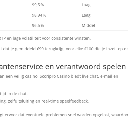
99,5 %
Laag
98,94 %
Laag
96,5 %
Middel
P en lage volatiliteit voor consistente winsten.
dat je gemiddeld €99 terugkrijgt voor elke €100 die je inzet, op d
lantenservice en verantwoord spelen
n een veilig casino. Scoripro Casino biedt live chat, e‑mail en
jd in de chat.
ling, zelfuitsluiting en real‑time speelfeedback.
gt ervoor dat eventuele problemen snel worden opgelost, waardoo