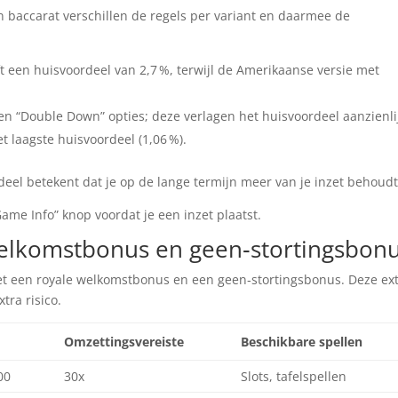
ck en baccarat verschillen de regels per variant en daarmee de
 een huisvoordeel van 2,7 %, terwijl de Amerikaanse versie met
en “Double Down” opties; deze verlagen het huisvoordeel aanzienli
 laagste huisvoordeel (1,06 %).
eel betekent dat je op de lange termijn meer van je inzet behoudt
Game Info” knop voordat je een inzet plaatst.
welkomstbonus en geen‑stortingsbon
t een royale welkomstbonus en een geen‑stortingsbonus. Deze ext
tra risico.
Omzettingsvereiste
Beschikbare spellen
00
30x
Slots, tafelspellen