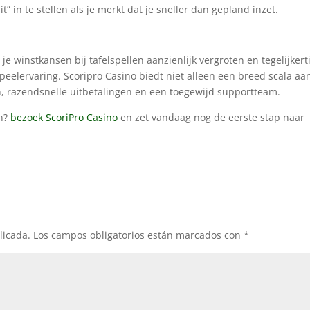
 in te stellen als je merkt dat je sneller dan gepland inzet.
je winstkansen bij tafelspellen aanzienlijk vergroten en tegelijkert
speelervaring. Scoripro Casino biedt niet alleen een breed scala aa
n, razendsnelle uitbetalingen en een toegewijd supportteam.
en?
bezoek ScoriPro Casino
en zet vandaag nog de eerste stap naar
licada.
Los campos obligatorios están marcados con
*