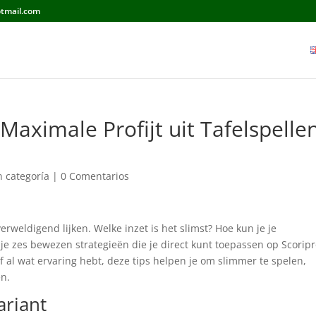
tmail.com
 Maximale Profijt uit Tafelspelle
n categoría
|
0 Comentarios
rweldigend lijken. Welke inzet is het slimst? Hoe kun je je
 je zes bewezen strategieën die je direct kunt toepassen op Scorip
 al wat ervaring hebt, deze tips helpen je om slimmer te spelen,
en.
ariant