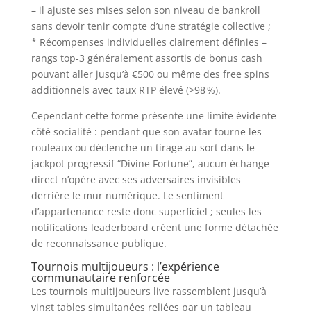
– il ajuste ses mises selon son niveau de bankroll
sans devoir tenir compte d’une stratégie collective ;
* Récompenses individuelles clairement définies –
rangs top‑3 généralement assortis de bonus cash
pouvant aller jusqu’à €500 ou même des free spins
additionnels avec taux RTP élevé (>98 %).
Cependant cette forme présente une limite évidente
côté socialité : pendant que son avatar tourne les
rouleaux ou déclenche un tirage au sort dans le
jackpot progressif “Divine Fortune”, aucun échange
direct n’opère avec ses adversaires invisibles
derrière le mur numérique. Le sentiment
d’appartenance reste donc superficiel ; seules les
notifications leaderboard créent une forme détachée
de reconnaissance publique.
Tournois multijoueurs : l’expérience
communautaire renforcée
Les tournois multijoueurs live rassemblent jusqu’à
vingt tables simultanées reliées par un tableau