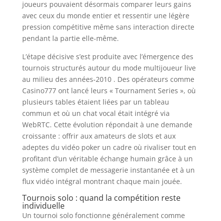
joueurs pouvaient désormais comparer leurs gains
avec ceux du monde entier et ressentir une légère
pression compétitive même sans interaction directe
pendant la partie elle-même.
L’étape décisive s’est produite avec l’émergence des
tournois structurés autour du mode multijoueur live
au milieu des années‑2010 . Des opérateurs comme
Casino777 ont lancé leurs « Tournament Series », où
plusieurs tables étaient liées par un tableau
commun et où un chat vocal était intégré via
WebRTC. Cette évolution répondait à une demande
croissante : offrir aux amateurs de slots et aux
adeptes du vidéo poker un cadre où rivaliser tout en
profitant d’un véritable échange humain grâce à un
système complet de messagerie instantanée et à un
flux vidéo intégral montrant chaque main jouée.
Tournois solo : quand la compétition reste
individuelle
Un tournoi solo fonctionne généralement comme