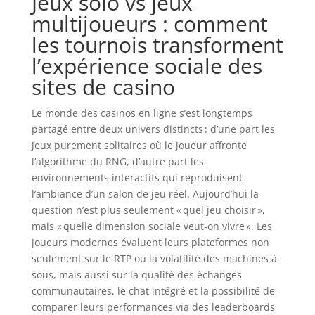
Jeux solo vs jeux
multijoueurs : comment
les tournois transforment
l’expérience sociale des
sites de casino
Le monde des casinos en ligne s’est longtemps
partagé entre deux univers distincts : d’une part les
jeux purement solitaires où le joueur affronte
l’algorithme du RNG, d’autre part les
environnements interactifs qui reproduisent
l’ambiance d’un salon de jeu réel. Aujourd’hui la
question n’est plus seulement « quel jeu choisir »,
mais « quelle dimension sociale veut‑on vivre ». Les
joueurs modernes évaluent leurs plateformes non
seulement sur le RTP ou la volatilité des machines à
sous, mais aussi sur la qualité des échanges
communautaires, le chat intégré et la possibilité de
comparer leurs performances via des leaderboards