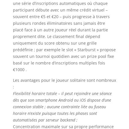
une série d’inscriptions automatiques où chaque
participant débute avec un même crédit virtuel –
souvent entre €5 et €20 – puis progresse à travers
plusieurs rondes éliminatoires sans jamais être
placé face à un autre joueur réel durant la partie
proprement dite. Le classement final dépend
uniquement du score obtenu sur une grille
prédéfinie ; par exemple le slot « Starburst » propose
souvent un tournoi quotidien avec un prize pool fixe
basé sur le nombre d’inscriptions multiples fois
€1000 .
Les avantages pour le joueur solitaire sont nombreux
:
Flexibilité horaire totale – il peut rejoindre une séance
dès que son smartphone Android ou iOS dispose d’une
connexion stable ; aucune contrainte liée au fuseau
horaire n’existe puisque toutes les phases sont
automatisées par serveur backend ;
Concentration maximale sur sa propre performance