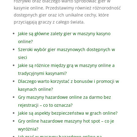
rozrywki oraz dlaczego warto spróbować gier w
kasynie online. Przedstawimy również różnorodność
dostępnych gier oraz ich unikalne cechy, które
przyciągają graczy z całego świata.
Jakie są główne zalety gier w maszyny kasyno
online?
Szeroki wybór gier maszynowych dostępnych w
sieci
Jakie są różnice między grą w maszyny online a
tradycyjnymi kasynami?
Dlaczego warto korzystać z bonusów i promocji w
kasynach online?
Gry maszyny hazardowe online za darmo bez
rejestracji – co to oznacza?
Jakie są aspekty bezpieczeństwa w grach online?
Gry online hazardowe maszyny hot spot – co je
wyróżnia?
Jak grać w maszyny hazardowe online na