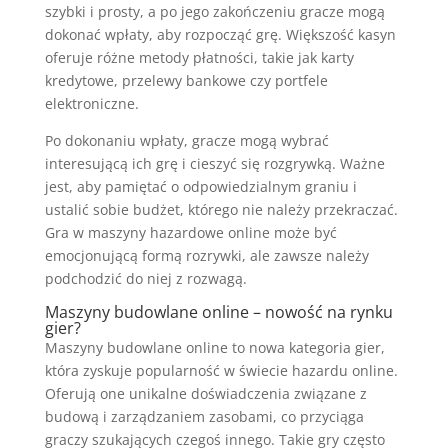
szybki i prosty, a po jego zakończeniu gracze mogą
dokonać wpłaty, aby rozpocząć grę. Większość kasyn
oferuje różne metody płatności, takie jak karty
kredytowe, przelewy bankowe czy portfele
elektroniczne.
Po dokonaniu wpłaty, gracze mogą wybrać
interesującą ich grę i cieszyć się rozgrywką. Ważne
jest, aby pamiętać o odpowiedzialnym graniu i
ustalić sobie budżet, którego nie należy przekraczać.
Gra w maszyny hazardowe online może być
emocjonującą formą rozrywki, ale zawsze należy
podchodzić do niej z rozwagą.
Maszyny budowlane online – nowość na rynku
gier?
Maszyny budowlane online to nowa kategoria gier,
która zyskuje popularność w świecie hazardu online.
Oferują one unikalne doświadczenia związane z
budową i zarządzaniem zasobami, co przyciąga
graczy szukających czegoś innego. Takie gry często