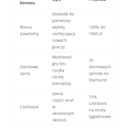
bonusu
Dodatek do
pierwszej
Bonus
wpłaty,
100% do
powitalny
zachęcający
1000 zł
nowych
graczy.
Możliwość
20
gry bez
Darmowe
darmowych
ryzyka
spiny
spinów na
utraty
Starburst
pieniędzy.
Zwrot
10%
części strat
cashback
Cashback
w
na straty
określonym
tygodniowe
okresie.