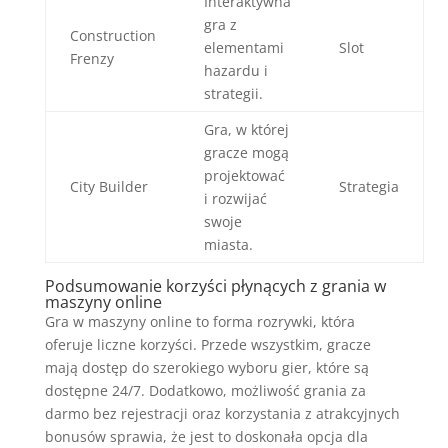
Interaktywna
gra z
Construction
elementami
Slot
Frenzy
hazardu i
strategii.
Gra, w której
gracze mogą
projektować
City Builder
Strategia
i rozwijać
swoje
miasta.
Podsumowanie korzyści płynących z grania w
maszyny online
Gra w maszyny online to forma rozrywki, która
oferuje liczne korzyści. Przede wszystkim, gracze
mają dostęp do szerokiego wyboru gier, które są
dostępne 24/7. Dodatkowo, możliwość grania za
darmo bez rejestracji oraz korzystania z atrakcyjnych
bonusów sprawia, że jest to doskonała opcja dla