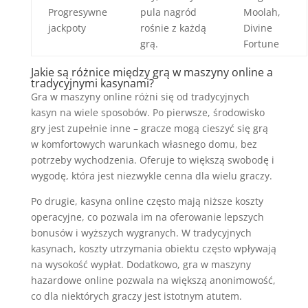
Progresywne
pula nagród
Moolah,
jackpoty
rośnie z każdą
Divine
grą.
Fortune
Jakie są różnice między grą w maszyny online a
tradycyjnymi kasynami?
Gra w maszyny online różni się od tradycyjnych
kasyn na wiele sposobów. Po pierwsze, środowisko
gry jest zupełnie inne – gracze mogą cieszyć się grą
w komfortowych warunkach własnego domu, bez
potrzeby wychodzenia. Oferuje to większą swobodę i
wygodę, która jest niezwykle cenna dla wielu graczy.
Po drugie, kasyna online często mają niższe koszty
operacyjne, co pozwala im na oferowanie lepszych
bonusów i wyższych wygranych. W tradycyjnych
kasynach, koszty utrzymania obiektu często wpływają
na wysokość wypłat. Dodatkowo, gra w maszyny
hazardowe online pozwala na większą anonimowość,
co dla niektórych graczy jest istotnym atutem.