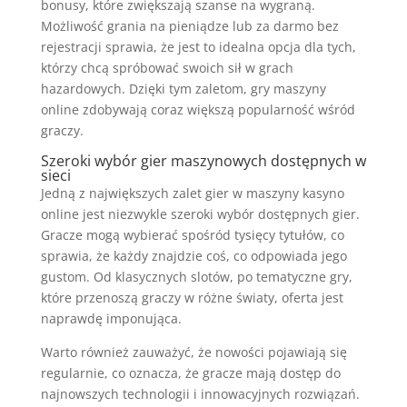
bonusy, które zwiększają szanse na wygraną.
Możliwość grania na pieniądze lub za darmo bez
rejestracji sprawia, że jest to idealna opcja dla tych,
którzy chcą spróbować swoich sił w grach
hazardowych. Dzięki tym zaletom, gry maszyny
online zdobywają coraz większą popularność wśród
graczy.
Szeroki wybór gier maszynowych dostępnych w
sieci
Jedną z największych zalet gier w maszyny kasyno
online jest niezwykle szeroki wybór dostępnych gier.
Gracze mogą wybierać spośród tysięcy tytułów, co
sprawia, że każdy znajdzie coś, co odpowiada jego
gustom. Od klasycznych slotów, po tematyczne gry,
które przenoszą graczy w różne światy, oferta jest
naprawdę imponująca.
Warto również zauważyć, że nowości pojawiają się
regularnie, co oznacza, że gracze mają dostęp do
najnowszych technologii i innowacyjnych rozwiązań.