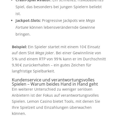
Spiel, das besonders bei jungen Spielern beliebt
ist.
Jackpot‑Slots:
Progressive Jackpots wie
Mega
Fortune
können lebensverändernde Gewinne
bringen.
Beispiel:
Ein Spieler startet mit einem 10 € Einsatz
auf dem Slot
Mega Joker
. Bei einer Gewinnlinie von
5 % und einem RTP von 99 % kann er im Durchschnitt
9,90 € zurückerhalten – ein gutes Zeichen für
langfristige Spielbarkeit.
Kundenservice und verantwortungsvolles
Spielen – Warum beides Hand in Hand geht
Ein weiterer Unterschied zu weniger seriösen
Anbietern ist der Fokus auf verantwortungsvolles
Spielen. Lemon Casino bietet Tools, mit denen Sie
Ihre Spielzeit und Einzahlungen überwachen
können.