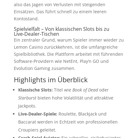
also das Jagen von Verlusten mit steigenden
Einsätzen. Das führt schnell zu einem leeren
Kontostand.
Spielvielfalt – Von klassischen Slots bis zu
Live‑Dealer‑Tischen
Ein zentraler Grund, warum Spieler immer wieder zu
Lemon Casino zurückkehren, ist die umfangreiche
Spielbibliothek. Die Plattform arbeitet mit führenden
Software‑Providern wie NetEnt, Play’n GO und
Evolution Gaming zusammen.
Highlights im Überblick
Klassische Slots:
Titel wie
Book of Dead
oder
Starburst
bieten hohe Volatilität und attraktive
Jackpots.
Live‑Dealer‑Spiele:
Roulette, Blackjack und
Baccarat werden in Echtzeit von professionellen
Croupiers geleitet.
Crash‑Spiel Aviator:
Ein schnelles, risikobasiertes