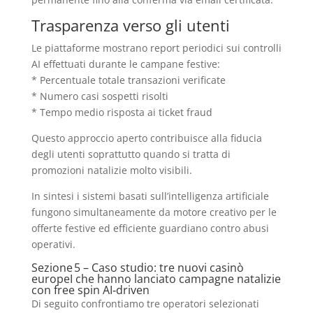
Trasparenza verso gli utenti
Le piattaforme mostrano report periodici sui controlli
AI effettuati durante le campane festive:
* Percentuale totale transazioni verificate
* Numero casi sospetti risolti
* Tempo medio risposta ai ticket fraud
Questo approccio aperto contribuisce alla fiducia
degli utenti soprattutto quando si tratta di
promozioni natalizie molto visibili.
In sintesi i sistemi basati sull’intelligenza artificiale
fungono simultaneamente da motore creativo per le
offerte festive ed efficiente guardiano contro abusi
operativi.
Sezione 5 – Caso studio: tre nuovi casinò
europeI che hanno lanciato campagne natalizie
con free spin AI‑driven
Di seguito confrontiamo tre operatori selezionati