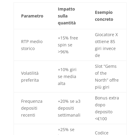
Impatto
Esempio
Parametro
sulla
concreto
quantità
Giocatore X
+15% free
RTP medio
ottiene 85
spin se
storico
giri invece
>96%
de​​​​​​⁡​⁡​​
Slot “Gems
+10% giri
Volatilità
of the
se media
preferita
North” offre
alta
più giri
Bonus extra
Frequenza
+20% se ≥3
dopo
depositi
depositi
deposito
recenti
settimanali
<€100
+25% se
Codice