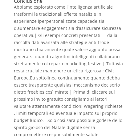
Conclusione
Abbiamo esplorato come l’intelligenza artificiale
trasformi le tradizionali offerte natalizie in
esperienze iperpersonalizzate capace­de sia
d’aumentare engagement sia d’assicurare sicurezza
operativa.| Gli esempi concreti presentati — dalla
raccolta dati avanzata alle strategie anti-frode —
mostrano chiaramente quale valore aggiunto possa
generarsi quando algoritmi intelligenti collaborano
strettamente col reparto marketing festivo.| Tuttavia
resta cruciale mantenere un’etica rigorosa : Civic
Europe.Eu sottolinea continuamente quanto debba
essere trasparente qualsiasi meccanismo decisorio
dietro freebies così mirate.| Prima di cliccare sul
prossimo invito gratuito consigliamo ai lettori
valutare attentamente condizioni Wagering richieste
, limiti temporali ed eventuale impatto sul proprio
budget ludico.| Solo così sarà possibile godere dello
spirito gioioso del Natale digitale senza
compromettere responsabilmente salute