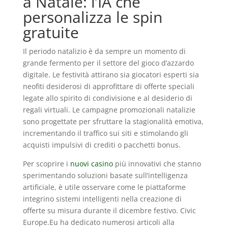
a Natale: l’IA che
personalizza le spin
gratuite
Il periodo natalizio è da sempre un momento di
grande fermento per il settore del gioco d’azzardo
digitale. Le festività attirano sia giocatori esperti sia
neofiti desiderosi di approfittare di offerte speciali
legate allo spirito di condivisione e al desiderio di
regali virtuali. Le campagne promozionali natalizie
sono progettate per sfruttare la stagionalità emotiva,
incrementando il traffico sui siti e stimolando gli
acquisti impulsivi di crediti o pacchetti bonus.
Per scoprire i
nuovi casino
più innovativi che stanno
sperimentando soluzioni basate sull’intelligenza
artificiale, è utile osservare come le piattaforme
integrino sistemi intelligenti nella creazione di
offerte su misura durante il dicembre festivo. Civic
Europe.Eu ha dedicato numerosi articoli alla