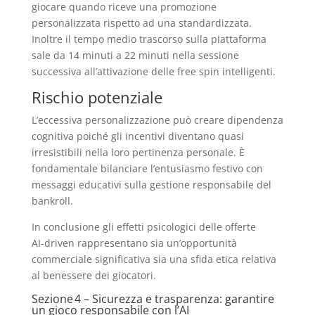
giocare quando riceve una promozione
personalizzata rispetto ad una standardizzata.
Inoltre il tempo medio trascorso sulla piattaforma
sale da 14 minuti a 22 minuti nella sessione
successiva all’attivazione delle free spin intelligenti.
Rischio potenziale
L’eccessiva personalizzazione può creare dipendenza
cognitiva poiché gli incentivi diventano quasi
irresistibili nella loro pertinenza personale. È
fondamentale bilanciare l’entusiasmo festivo con
messaggi educativi sulla gestione responsabile del
bankroll.
In conclusione gli effetti psicologici delle offerte
AI‑driven rappresentano sia un’opportunità
commerciale significativa sia una sfida etica relativa
al benessere dei giocatori.
Sezione 4 – Sicurezza e trasparenza: garantire
un gioco responsabile con l’AI