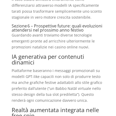
differenziarsi attraverso modelli IA specificamente
tarati possa trasformare semplicemente uno sconto
stagionale in vero motore crescita sostenibile.
Sezione 6 – Prospettive future: quali evoluzioni
attendersi nel prossimo anno festivo
Guardando avanti troviamo diverse tecnologie
emergenti pronte ad arricchire ulteriormente le
promozioni natalizie nei casino online nuovi.
IA generativa per contenuti
dinamici
Piattaforme baseranno i messaggi promozionali su
modelli GPT‑like capac­ili non solo di produrre testo
ma anche grafiche festive adattabili allo stile grafico
preferito dall’utente (“un Babbo Natāl virtuale nello
stesso design della tua slot prediletta”). Questo
renderà ogni comunicazione davvero unica.
Realtà aumentata integrata nelle
free spin