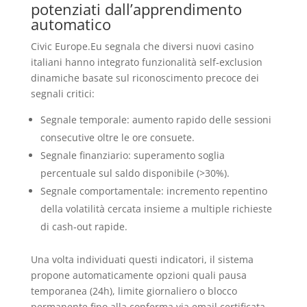
potenziati dall’apprendimento
automatico
Civic Europe.Eu segnala che diversi nuovi casino
italiani hanno integrato funzionalità self‑exclusion
dinamiche basate sul riconoscimento precoce dei
segnali critici:
Segnale temporale: aumento rapido delle sessioni
consecutive oltre le ore consuete.
Segnale finanziario: superamento soglia
percentuale sul saldo disponibile (>30%).
Segnale comportamentale: incremento repentino
della volatilità cercata insieme a multiple richieste
di cash‑out rapide.
Una volta individuati questi indicatori, il sistema
propone automaticamente opzioni quali pausa
temporanea (24h), limite giornaliero o blocco
permanente fino alla conferma via email certificata.