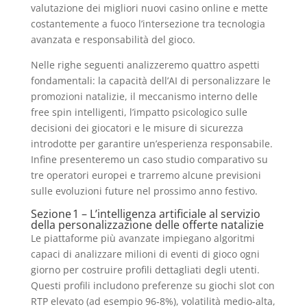
valutazione dei migliori nuovi casino online e mette
costantemente a fuoco l’intersezione tra tecnologia
avanzata e responsabilità del gioco.​
Nelle righe seguenti analizzeremo quattro aspetti
fondamentali: la capacità dell’AI di personalizzare le
promozioni natalizie, il meccanismo interno delle
free spin intelligenti, l’impatto psicologico sulle
decisioni dei giocatori e le misure di sicurezza
introdotte per garantire un’esperienza responsabile.
Infine presenteremo un caso studio comparativo su
tre operatori europei e trarremo alcune previsioni
sulle evoluzioni future nel prossimo anno festivo.
Sezione 1 – L’intelligenza artificiale al servizio
della personalizzazione delle offerte natalizie
Le piattaforme più avanzate impiegano algoritmi
capaci di analizzare milioni di eventi di gioco ogni
giorno per costruire profili dettagliati degli utenti.
Questi profili includono preferenze su giochi slot con
RTP elevato (ad esempio 96‑8%), volatilità medio‑alta,