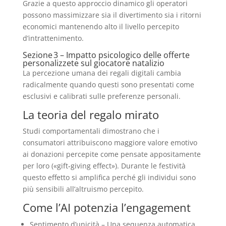
Grazie a questo approccio dinamico gli operatori
possono massimizzare sia il divertimento sia i ritorni
economici mantenendo alto il livello percepito
d’intrattenimento.
Sezione 3 – Impatto psicologico delle offerte
personalizzete sul giocatore natalizio
La percezione umana dei regali digitali cambia
radicalmente quando questi sono presentati come
esclusivi e calibrati sulle preferenze personali.
La teoria del regalo mirato
Studi comportamentali dimostrano che i
consumatori attribuiscono maggiore valore emotivo
ai donazioni percepite come pensate appositamente
per loro («gift‐giving effect»). Durante le festività
questo effetto si amplifica perché gli individui sono
più sensibili all’altruismo percepito.
Come l’AI potenzia l’engagement
Sentimento d’unicità – Una sequenza automatica