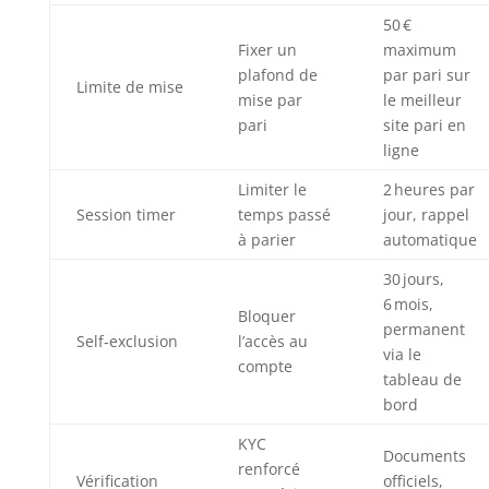
50 €
Fixer un
maximum
plafond de
par pari sur
Limite de mise
mise par
le meilleur
pari
site pari en
ligne
Limiter le
2 heures par
Session timer
temps passé
jour, rappel
à parier
automatique
30 jours,
6 mois,
Bloquer
permanent
Self‑exclusion
l’accès au
via le
compte
tableau de
bord
KYC
Documents
renforcé
Vérification
officiels,