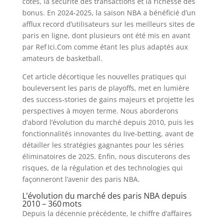
cotes, la sécurité des transactions et la richesse des
bonus. En 2024‑2025, la saison NBA a bénéficié d’un
afflux record d’utilisateurs sur les meilleurs sites de
paris en ligne, dont plusieurs ont été mis en avant
par Ref Ici.Com comme étant les plus adaptés aux
amateurs de basketball.
Cet article décortique les nouvelles pratiques qui
bouleversent les paris de playoffs, met en lumière
des success‑stories de gains majeurs et projette les
perspectives à moyen terme. Nous aborderons
d’abord l’évolution du marché depuis 2010, puis les
fonctionnalités innovantes du live‑betting, avant de
détailler les stratégies gagnantes pour les séries
éliminatoires de 2025. Enfin, nous discuterons des
risques, de la régulation et des technologies qui
façonneront l’avenir des paris NBA.
L’évolution du marché des paris NBA depuis
2010 – 360 mots
Depuis la décennie précédente, le chiffre d’affaires