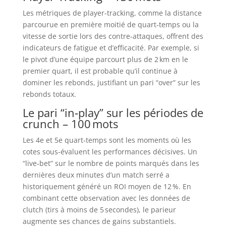
Les métriques de player‑tracking, comme la distance
parcourue en première moitié de quart‑temps ou la
vitesse de sortie lors des contre‑attaques, offrent des
indicateurs de fatigue et d’efficacité. Par exemple, si
le pivot d’une équipe parcourt plus de 2 km en le
premier quart, il est probable qu’il continue à
dominer les rebonds, justifiant un pari “over” sur les
rebonds totaux.
Le pari “in‑play” sur les périodes de
crunch – 100 mots
Les 4e et 5e quart‑temps sont les moments où les
cotes sous‑évaluent les performances décisives. Un
“live‑bet” sur le nombre de points marqués dans les
dernières deux minutes d’un match serré a
historiquement généré un ROI moyen de 12 %. En
combinant cette observation avec les données de
clutch (tirs à moins de 5 secondes), le parieur
augmente ses chances de gains substantiels.