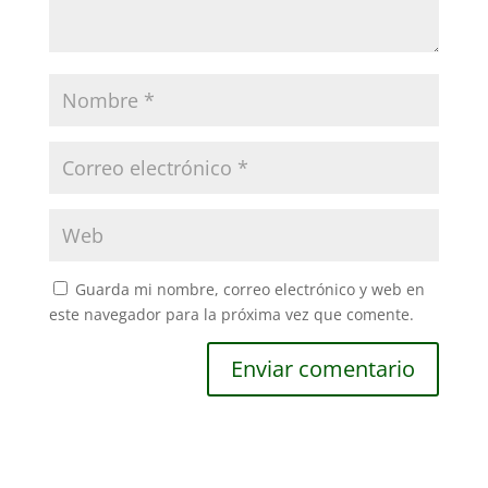
Guarda mi nombre, correo electrónico y web en
este navegador para la próxima vez que comente.