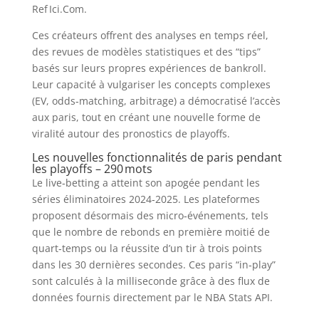
Ref Ici.Com.
Ces créateurs offrent des analyses en temps réel,
des revues de modèles statistiques et des “tips”
basés sur leurs propres expériences de bankroll.
Leur capacité à vulgariser les concepts complexes
(EV, odds‑matching, arbitrage) a démocratisé l’accès
aux paris, tout en créant une nouvelle forme de
viralité autour des pronostics de playoffs.
Les nouvelles fonctionnalités de paris pendant
les playoffs – 290 mots
Le live‑betting a atteint son apogée pendant les
séries éliminatoires 2024‑2025. Les plateformes
proposent désormais des micro‑événements, tels
que le nombre de rebonds en première moitié de
quart‑temps ou la réussite d’un tir à trois points
dans les 30 dernières secondes. Ces paris “in‑play”
sont calculés à la milliseconde grâce à des flux de
données fournis directement par le NBA Stats API.