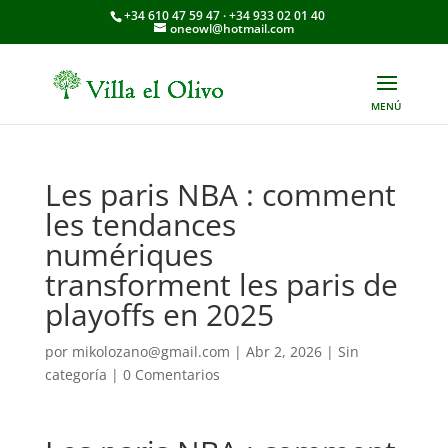
+34 610 47 59 47 · +34 933 02 01 40
oneowl@hotmail.com
Les paris NBA : comment
les tendances
numériques
transforment les paris de
playoffs en 2025
por
mikolozano@gmail.com
|
Abr 2, 2026
|
Sin
categoría
|
0 Comentarios