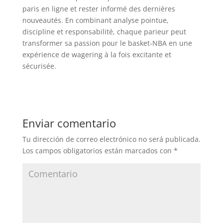
paris en ligne et rester informé des dernières
nouveautés. En combinant analyse pointue,
discipline et responsabilité, chaque parieur peut
transformer sa passion pour le basket‑NBA en une
expérience de wagering à la fois excitante et
sécurisée.
Enviar comentario
Tu dirección de correo electrónico no será publicada.
Los campos obligatorios están marcados con
*