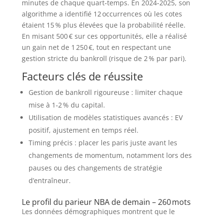
minutes de chaque quart‑temps. En 2024‑2025, son
algorithme a identifié 12 occurrences où les cotes
étaient 15 % plus élevées que la probabilité réelle.
En misant 500 € sur ces opportunités, elle a réalisé
un gain net de 1 250 €, tout en respectant une
gestion stricte du bankroll (risque de 2 % par pari).
Facteurs clés de réussite
Gestion de bankroll rigoureuse : limiter chaque
mise à 1‑2 % du capital.
Utilisation de modèles statistiques avancés : EV
positif, ajustement en temps réel.
Timing précis : placer les paris juste avant les
changements de momentum, notamment lors des
pauses ou des changements de stratégie
d’entraîneur.
Le profil du parieur NBA de demain – 260 mots
Les données démographiques montrent que le