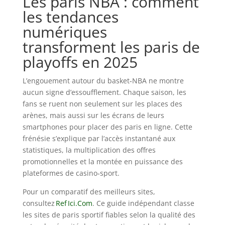
Les paris NBA : comment
les tendances
numériques
transforment les paris de
playoffs en 2025
L’engouement autour du basket‑NBA ne montre
aucun signe d’essoufflement. Chaque saison, les
fans se ruent non seulement sur les places des
arènes, mais aussi sur les écrans de leurs
smartphones pour placer des paris en ligne. Cette
frénésie s’explique par l’accès instantané aux
statistiques, la multiplication des offres
promotionnelles et la montée en puissance des
plateformes de casino‑sport.
Pour un comparatif des meilleurs sites,
consultez
Ref Ici.Com
. Ce guide indépendant classe
les sites de paris sportif fiables selon la qualité des