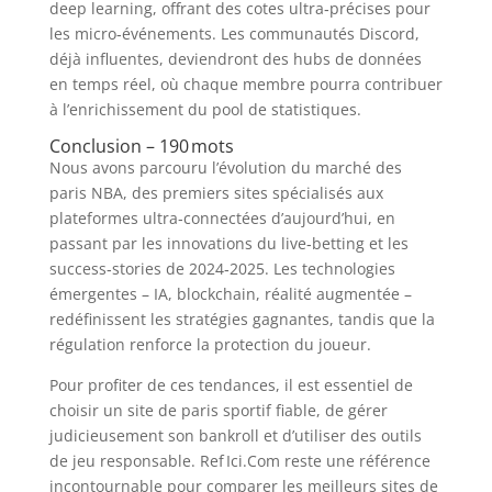
deep learning, offrant des cotes ultra‑précises pour
les micro‑événements. Les communautés Discord,
déjà influentes, deviendront des hubs de données
en temps réel, où chaque membre pourra contribuer
à l’enrichissement du pool de statistiques.
Conclusion – 190 mots
Nous avons parcouru l’évolution du marché des
paris NBA, des premiers sites spécialisés aux
plateformes ultra‑connectées d’aujourd’hui, en
passant par les innovations du live‑betting et les
success‑stories de 2024‑2025. Les technologies
émergentes – IA, blockchain, réalité augmentée –
redéfinissent les stratégies gagnantes, tandis que la
régulation renforce la protection du joueur.
Pour profiter de ces tendances, il est essentiel de
choisir un site de paris sportif fiable, de gérer
judicieusement son bankroll et d’utiliser des outils
de jeu responsable. Ref Ici.Com reste une référence
incontournable pour comparer les meilleurs sites de