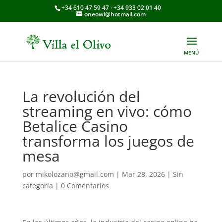
+34 610 47 59 47 · +34 933 02 01 40
oneowl@hotmail.com
La revolución del
streaming en vivo: cómo
Betalice Casino
transforma los juegos de
mesa
por
mikolozano@gmail.com
|
Mar 28, 2026
|
Sin
categoría
|
0 Comentarios