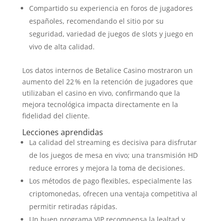
Compartido su experiencia en foros de jugadores
españoles, recomendando el sitio por su
seguridad, variedad de juegos de slots y juego en
vivo de alta calidad.
Los datos internos de Betalice Casino mostraron un
aumento del 22 % en la retención de jugadores que
utilizaban el casino en vivo, confirmando que la
mejora tecnológica impacta directamente en la
fidelidad del cliente.
Lecciones aprendidas
La calidad del streaming es decisiva para disfrutar
de los juegos de mesa en vivo; una transmisión HD
reduce errores y mejora la toma de decisiones.
Los métodos de pago flexibles, especialmente las
criptomonedas, ofrecen una ventaja competitiva al
permitir retiradas rápidas.
Un buen programa VIP recompensa la lealtad y