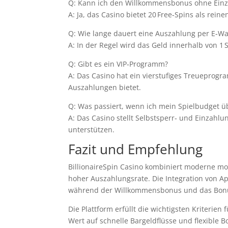
Q: Kann ich den Willkommensbonus ohne Einz
A: Ja, das Casino bietet 20 Free‑Spins als rei
Q: Wie lange dauert eine Auszahlung per E‑Wa
A: In der Regel wird das Geld innerhalb von 1
Q: Gibt es ein VIP‑Programm?
A: Das Casino hat ein vierstufiges Treueprogr
Auszahlungen bietet.
Q: Was passiert, wenn ich mein Spielbudget ü
A: Das Casino stellt Selbstsperr‑ und Einzahlu
unterstützen.
Fazit und Empfehlung
BillionaireSpin Casino kombiniert moderne m
hoher Auszahlungsrate. Die Integration von App
während der Willkommensbonus und das Bonus
Die Plattform erfüllt die wichtigsten Kriterien
Wert auf schnelle Bargeldflüsse und flexible