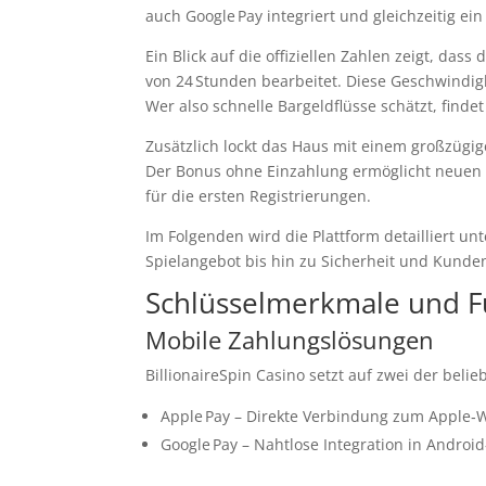
auch Google Pay integriert und gleichzeitig ein
Ein Blick auf die offiziellen Zahlen zeigt, da
von 24 Stunden bearbeitet. Diese Geschwindig
Wer also schnelle Bargeldflüsse schätzt, findet 
Zusätzlich lockt das Haus mit einem großzügig
Der Bonus ohne Einzahlung ermöglicht neuen Sp
für die ersten Registrierungen.
Im Folgenden wird die Plattform detailliert 
Spielangebot bis hin zu Sicherheit und Kunden
Schlüsselmerkmale und Fu
Mobile Zahlungslösungen
BillionaireSpin Casino setzt auf zwei der bel
Apple Pay – Direkte Verbindung zum Apple‑Wa
Google Pay – Nahtlose Integration in Android‑