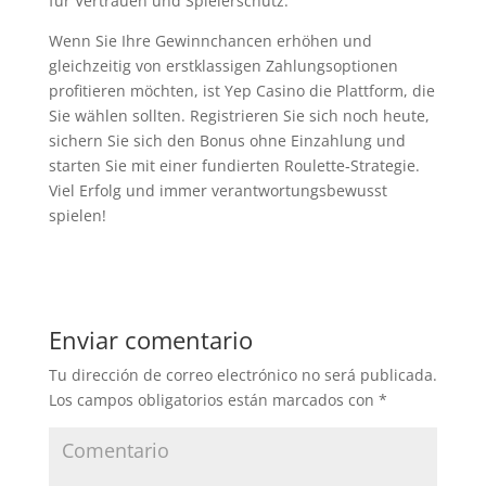
für Vertrauen und Spielerschutz.
Wenn Sie Ihre Gewinnchancen erhöhen und
gleichzeitig von erstklassigen Zahlungsoptionen
profitieren möchten, ist Yep Casino die Plattform, die
Sie wählen sollten. Registrieren Sie sich noch heute,
sichern Sie sich den Bonus ohne Einzahlung und
starten Sie mit einer fundierten Roulette‑Strategie.
Viel Erfolg und immer verantwortungsbewusst
spielen!
Enviar comentario
Tu dirección de correo electrónico no será publicada.
Los campos obligatorios están marcados con
*