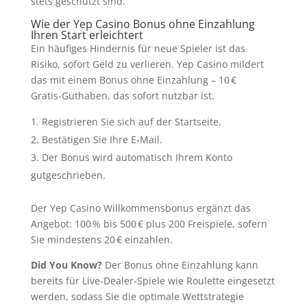
stets geschützt sind.
Wie der Yep Casino Bonus ohne Einzahlung
Ihren Start erleichtert
Ein häufiges Hindernis für neue Spieler ist das
Risiko, sofort Geld zu verlieren. Yep Casino mildert
das mit einem Bonus ohne Einzahlung – 10 €
Gratis‑Guthaben, das sofort nutzbar ist.
Registrieren Sie sich auf der Startseite.
Bestätigen Sie Ihre E‑Mail.
Der Bonus wird automatisch Ihrem Konto
gutgeschrieben.
Der Yep Casino Willkommensbonus ergänzt das
Angebot: 100 % bis 500 € plus 200 Freispiele, sofern
Sie mindestens 20 € einzahlen.
Did You Know?
Der Bonus ohne Einzahlung kann
bereits für Live‑Dealer‑Spiele wie Roulette eingesetzt
werden, sodass Sie die optimale Wettstrategie