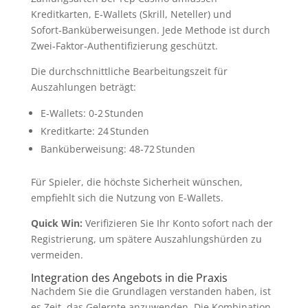
Kreditkarten, E‑Wallets (Skrill, Neteller) und
Sofort‑Banküberweisungen. Jede Methode ist durch
Zwei‑Faktor‑Authentifizierung geschützt.
Die durchschnittliche Bearbeitungszeit für
Auszahlungen beträgt:
E‑Wallets: 0‑2 Stunden
Kreditkarte: 24 Stunden
Banküberweisung: 48‑72 Stunden
Für Spieler, die höchste Sicherheit wünschen,
empfiehlt sich die Nutzung von E‑Wallets.
Quick Win:
Verifizieren Sie Ihr Konto sofort nach der
Registrierung, um spätere Auszahlungshürden zu
vermeiden.
Integration des Angebots in die Praxis
Nachdem Sie die Grundlagen verstanden haben, ist
es Zeit, das Gelernte anzuwenden. Die Kombination