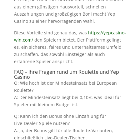
aus einem günstigen Hausvorteil, schnellen
Auszahlungen und großzügigen Boni macht Yep
Casino zu einer hervorragenden Wahl.
Diese Vorteile sind genau das, was
https://yepcasino-
win.com/
den Spielern bietet. Der Plattform gelingt
es, ein sicheres, faires und unterhaltsames Umfeld
zu schaffen, das sowohl Einsteiger als auch
erfahrene Spieler anspricht.
FAQ – Ihre Fragen rund um Roulette und Yep
Casino
Q: Wie hoch ist der Mindesteinsatz bei European
Roulette?
A: Der Mindesteinsatz liegt bei 0,10 €, was ideal für
Spieler mit kleinem Budget ist.
Q: Kann ich den Bonus ohne Einzahlung für
Live‑Dealer‑Spiele nutzen?
A: Ja, der Bonus gilt für alle Roulette‑Varianten,
einschließlich Live‑Dealer‑Tischen.