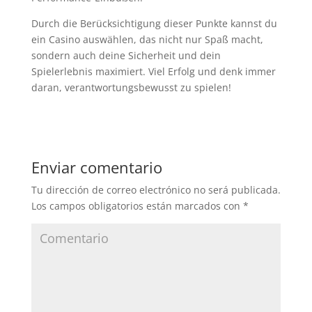
Durch die Berücksichtigung dieser Punkte kannst du
ein Casino auswählen, das nicht nur Spaß macht,
sondern auch deine Sicherheit und dein
Spielerlebnis maximiert. Viel Erfolg und denk immer
daran, verantwortungsbewusst zu spielen!
Enviar comentario
Tu dirección de correo electrónico no será publicada.
Los campos obligatorios están marcados con
*