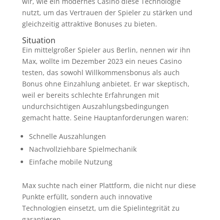
wir, wie ein modernes Casino diese Technologie
nutzt, um das Vertrauen der Spieler zu stärken und
gleichzeitig attraktive Bonuses zu bieten.
Situation
Ein mittelgroßer Spieler aus Berlin, nennen wir ihn
Max, wollte im Dezember 2023 ein neues Casino
testen, das sowohl Willkommensbonus als auch
Bonus ohne Einzahlung anbietet. Er war skeptisch,
weil er bereits schlechte Erfahrungen mit
undurchsichtigen Auszahlungsbedingungen
gemacht hatte. Seine Hauptanforderungen waren:
Schnelle Auszahlungen
Nachvollziehbare Spielmechanik
Einfache mobile Nutzung
Max suchte nach einer Plattform, die nicht nur diese
Punkte erfüllt, sondern auch innovative
Technologien einsetzt, um die Spielintegrität zu
garantieren.