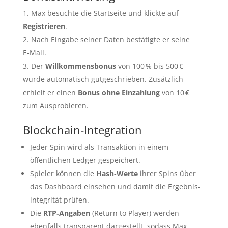
Max besuchte die Startseite und klickte auf
Registrieren
.
Nach Eingabe seiner Daten bestätigte er seine
E‑Mail.
Der
Willkommensbonus
von 100 % bis 500 €
wurde automatisch gutgeschrieben. Zusätzlich
erhielt er einen
Bonus ohne Einzahlung
von 10 €
zum Ausprobieren.
Blockchain‑Integration
Jeder Spin wird als Transaktion in einem
öffentlichen Ledger gespeichert.
Spieler können die
Hash‑Werte
ihrer Spins über
das Dashboard einsehen und damit die Ergebnis­
integrität prüfen.
Die
RTP‑Angaben
(Return to Player) werden
ebenfalls transparent dargestellt, sodass Max