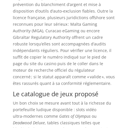
prévention du blanchiment d’argent et mise à
disposition d’outils d’auto‑exclusion fiables. Outre la
licence française, plusieurs juridictions offshore sont
reconnues pour leur sérieux : Malta Gaming
Authority (MGA), Curacao eGaming ou encore
Gibraltar Regulatory Authority offrent un cadre
robuste lorsqu’elles sont accompagnées d’audits
indépendants réguliers. Pour vérifier une licence, il
suffit de copier le numéro indiqué sur le pied de
page du site du casino puis de le coller dans le
moteur de recherche officiel du régulateur
concerné ; si le statut apparaît comme « valide », vous
êtes rassurés quant à sa conformité réglementaire.
Le catalogue de jeux proposé
Un bon choix se mesure avant tout à la richesse du
portefeuille ludique disponible : slots vidéo
ultra‑modernes comme
Gates of Olympus
ou
Deadwood Deluxe
, tables classiques telles que