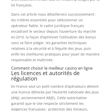
loi française.
Dans cet article nous détaillerons successivement :
les critères essentiels pour sélectionner un
opérateur fiable, le cadre juridique français
encadrant le secteur depuis l’ouverture du marché
en 2010, la façon d’optimiser l’utilisation des bonus
sans se faire piéger, les garanties techniques
relatives à la sécurité et à l’équité des jeux, puis
enfin les meilleures pratiques pour jouer de manière
responsable et maîtrisée.
Comment choisir le meilleur casino en ligne
Les licences et autorités de
régulation
En France seul un petit nombre d’opérateurs détient
une licence délivrée par l’Autorité nationale des jeux
(ANJ), anciennement ARJEL. Cette autorisation
garantit que le site respecte strictement les
exigences françaises : protection des mineurs,