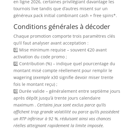
en ligne 2026, certaines privilégiant davantage les
tournois live tandis que d’autres misent sur un
généreux pack initial combinant cash + free spins*.
Conditions générales à décoder
Chaque promotion comporte trois paramètres clés
qu’il faut analyser avant acceptation :
1️⃣ Mise minimum requise – souvent €20 avant
activation du code promo ;
2️⃣ Contribution (%) – indique quel pourcentage du
montant misé compte réellement pour remplir le
wagering (
exemple
x30 signifie devoir miser trente
fois le montant reçu) ;
3️⃣ Durée valide – généralement entre septième jours
après dépôt jusqu’à trente jours calendaire
maximum .
Certains jeux sont exclus parce qu’ils
affichent trop grande volatilité ou parce qu’ils possèdent
un RTP inférieur à 92 %, réduisant ainsi vos chances
réelles atteignant rapidement la limite imposée.