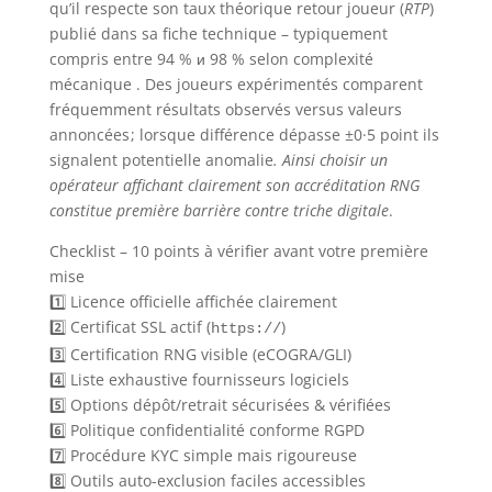
qu’il respecte son taux théorique retour joueur (
RTP
)
publié dans sa fiche technique – typiquement
compris entre 94 % и 98 % selon complexité
mécanique . Des joueurs expérimentés comparent
fréquemment résultats observés versus valeurs
annoncées ; lorsque différence dépasse ±0·5 point ils
signalent potentielle anomalie
. Ainsi choisir un
opérateur affichant clairement son accréditation RNG
constitue première barrière contre triche digitale
.
Checklist – 10 points à vérifier avant votre première
mise
1️⃣ Licence officielle affichée clairement
2️⃣ Certificat SSL actif (
)
https://
3️⃣ Certification RNG visible (eCOGRA/GLI)
4️⃣ Liste exhaustive fournisseurs logiciels
5️⃣ Options dépôt/retrait sécurisées & vérifiées
6️⃣ Politique confidentialité conforme RGPD
7️⃣ Procédure KYC simple mais rigoureuse
8️⃣ Outils auto-exclusion faciles accessibles