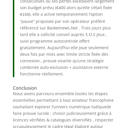
consécutives où ses pertes excédaient largement
son budget prévu (€400 alors qu’elle s’était fixée
), elle a activé temporairement l’option
€150
“pause” proposée par son opérateur préféré
référencé sur Basketnews.Net . Trois jours plus
tard elle a sollicité conseil auprès S.O.S Jeux ,
suivi programme autocontrole offert
gratuitement.​ Aujourd’hui elle joue seulement
deux fois par mois avec limite stricte fixée dès
connexion., preuve vivante qu’une stratégie
combinée auto-exclusion + assistance externe
fonctionne réellement.
Conclusion
Nous avons parcouru ensemble toutes les étapes
essentielles permettant à tout amateur francophone
souhaitant explorer l’univers numérique ludique​de
faire preuve lucide ; choisir judicieusement grâce à
licences vérifiées & catalogues diversifiés , respecter
scrupuleusement le cadre légal élaboré autour