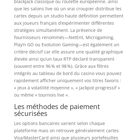
blackjack classique ou roulette européenne, ainsi
que les salons live où un vrai croupier distribue les
cartes depuis un studio haute définition permettent
aux joueurs français d’expérimenter différentes
stratégies simultanément. La présence de
fournisseurs renommés—NetEnt, Microgaming,
Play’n GO ou Evolution Gaming—est également un
critère décisif car elle assure une qualité graphique
élevée ainsi qu’un taux RTP déclaré transparent
(souvent entre 96 % et 98 %). Grâce aux filtres
intégrés au tableau de bord du casino vous pouvez
rapidement afficher uniquement vos titres favoris :
« jeux à volatilité moyenne », « jackpot progressif »
ou même « tournois live ».
Les méthodes de paiement
sécurisées
Les options bancaires varient selon chaque
plateforme mais on retrouve généralement cartes
Visa/MasterCard ainsi que plusieurs portefeuilles