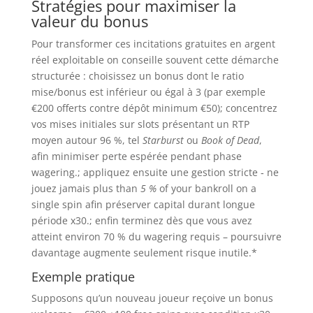
Stratégies pour maximiser la
valeur du bonus
Pour transformer ces incitations gratuites en argent
réel exploitable on conseille souvent cette démarche
structurée : choisissez un bonus dont le ratio
mise/bonus est inférieur ou égal à 3 (par exemple
€200 offerts contre dépôt minimum €50); concentrez
vos mises initiales sur slots présentant un RTP
moyen autour 96 %, tel
Starburst
ou
Book of Dead
,
afin minimiser perte espérée pendant phase
wagering.; appliquez ensuite une gestion stricte ‑ ne
jouez jamais plus than
5 %
of your bankroll on a
single spin afin préserver capital durant longue
période x30.; enfin terminez dès que vous avez
atteint environ 70 % du wagering requis – poursuivre
davantage augmente seulement risque inutile.*
Exemple pratique
Supposons qu’un nouveau joueur reçoive un bonus