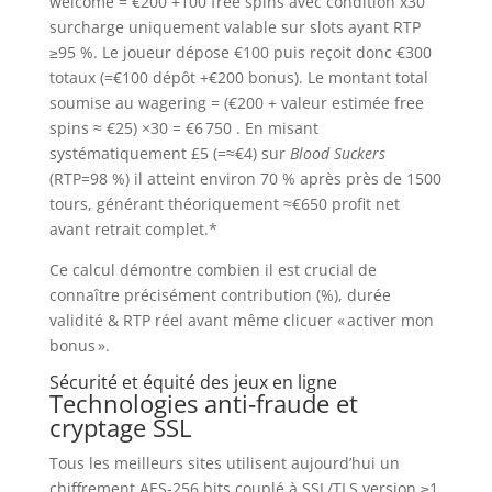
welcome = €200 +100 free spins avec condition x30
surcharge uniquement valable sur slots ayant RTP
≥95 %. Le joueur dépose €100 puis reçoit donc €300
totaux (=€100 dépôt +€200 bonus). Le montant total
soumise au wagering = (€200 + valeur estimée free
spins ≈ €25) ×30 = €6 750 . En misant
systématiquement £5 (=≈€4) sur
Blood Suckers
(RTP=98 %) il atteint environ 70 % après près de 1500
tours, générant théoriquement ≈€650 profit net
avant retrait complet.*
Ce calcul démontre combien il est crucial de
connaître précisément contribution (%), durée
validité & RTP réel avant même clicuer « activer mon
bonus ».
Sécurité et équité des jeux en ligne
Technologies anti‑fraude et
cryptage SSL
Tous les meilleurs sites utilisent aujourd’hui un
chiffrement AES‑256 bits couplé à SSL/TLS version ≥1​