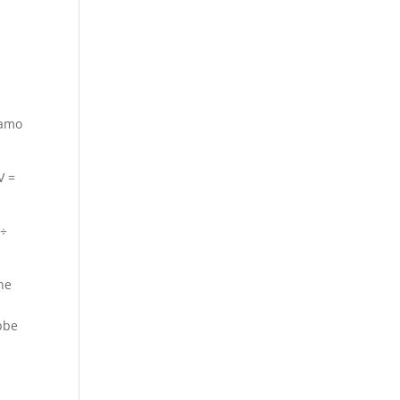
iamo
V =
 ÷
ne
ebbe