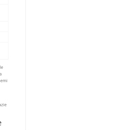
a
le
la
hemi
azie
e