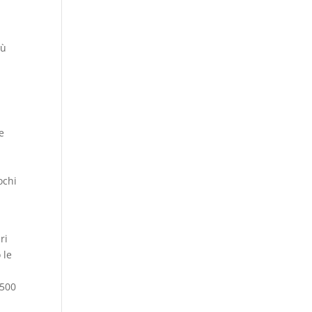
iù
e
ochi
ri
 le
€500