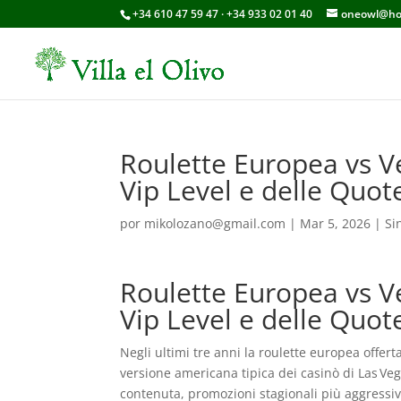
+34 610 47 59 47 · +34 933 02 01 40
oneowl@ho
Roulette Europea vs V
Vip Level e delle Quot
por
mikolozano@gmail.com
|
Mar 5, 2026
|
Si
Roulette Europea vs V
Vip Level e delle Quot
Negli ultimi tre anni la roulette europea offer
versione americana tipica dei casinò di Las Veg
contenuta, promozioni stagionali più aggressiv