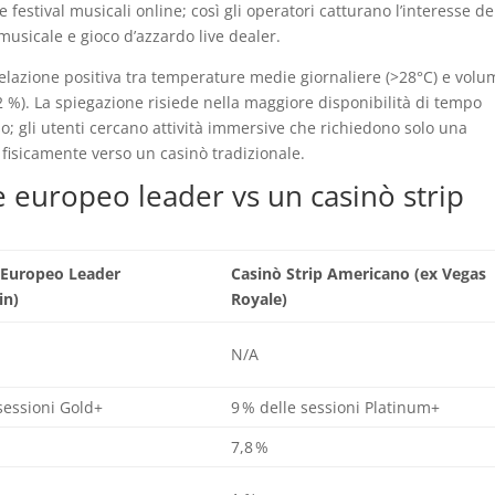
 festival musicali online; così gli operatori catturano l’interesse de
musicale e gioco d’azzardo live dealer.
relazione positiva tra temperature medie giornaliere (>28°C) e volu
2 %). La spiegazione risiede nella maggiore disponibilità di tempo
o; gli utenti cercano attività immersive che richiedono solo una
 fisicamente verso un casinò tradizionale.
 europeo leader vs un casinò strip
 Europeo Leader
Casinò Strip Americano (ex Vegas
in)
Royale)
N/A
sessioni Gold+
9 % delle sessioni Platinum+
7,8 %