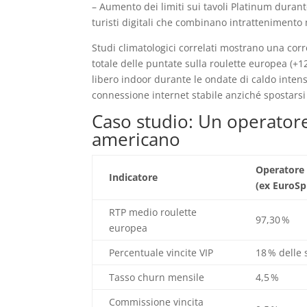
– Aumento dei limiti sui tavoli Platinum durante
turisti digitali che combinano intrattenimento 
Studi climatologici correlati mostrano una cor
totale delle puntate sulla roulette europea (+1
libero indoor durante le ondate di caldo intens
connessione internet stabile anziché spostarsi
Caso studio: Un operatore
americano
Operatore
Indicatore
(ex EuroSp
RTP medio roulette
97,30 %
europea
Percentuale vincite VIP
18 % delle 
Tasso churn mensile
4,5 %
Commissione vincita