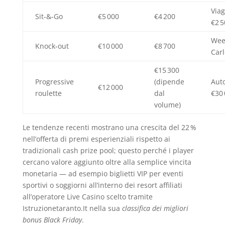
Viag
Sit‑&‑Go
€5 000
€4 200
€2 5
Wee
Knock‑out
€10 000
€8 700
Carl
€15 300
Progressive
(dipende
Auto
€12 000
roulette
dal
€30
volume)
Le tendenze recenti mostrano una crescita del 22 %
nell’offerta di premi esperienziali rispetto ai
tradizionali cash prize pool; questo perché i player
cercano valore aggiunto oltre alla semplice vincita
monetaria — ad esempio biglietti VIP per eventi
sportivi o soggiorni all’interno dei resort affiliati
all’operatore Live Casino scelto tramite
Istruzionetaranto.It nella sua
classifica dei migliori
bonus Black Friday
.