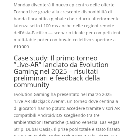
Monday diventerà il nuovo epicentro delle offerte
Torneo Live grazie alla crescente disponibilità di
banda fibra ottica globale che ridurrà ulteriormente
latenza sotto i 100 ms anche nelle regioni remote
dell’Asia-Pacifico — scenario ideale per competizioni
multi‑table poker con buy‑in collettivo superiore a
€10 000 .
Case study: Il primo torneo
“Live‑AR” lanciato da Evolution
Gaming nel 2025 – risultati
preliminari e feedback della
community
Evolution Gaming ha presentato nel marzo 2025
“Live‑AR Blackjack Arena”, un torneo dove centinaia
di giocatori hanno potuto accedere tramite visori AR
compatibili Android/iOS scegliendo tra tre
ambientazioni tematiche (Casino Venezia, Las Vegas
Strip, Dubai Oasis). Il prize pool totale è stato fissato