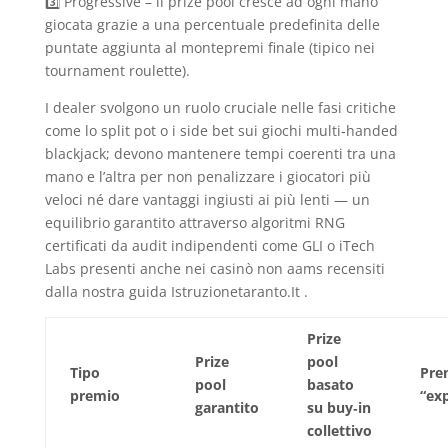
3️⃣ Progressive – il prize pool cresce ad ogni mano
giocata grazie a una percentuale predefinita delle
puntate aggiunta al montepremi finale (tipico nei
tournament roulette).
I dealer svolgono un ruolo cruciale nelle fasi critiche
come lo split pot o i side bet sui giochi multi‑handed
blackjack; devono mantenere tempi coerenti tra una
mano e l’altra per non penalizzare i giocatori più
veloci né dare vantaggi ingiusti ai più lenti — un
equilibrio garantito attraverso algoritmi RNG
certificati da audit indipendenti come GLI o iTech
Labs presenti anche nei casinò non aams recensiti
dalla nostra guida Istruzionetaranto.It .
Prize
Prize
pool
Tipo
Pre
pool
basato
premio
“ex
garantito
su buy‑in
collettivo