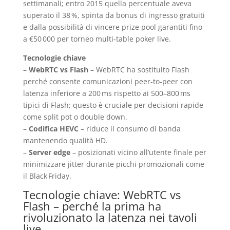
settimanali; entro 2015 quella percentuale aveva
superato il 38 %, spinta da bonus di ingresso gratuiti
e dalla possibilità di vincere prize pool garantiti fino
a €50 000 per torneo multi‑table poker live.
Tecnologie chiave
–
WebRTC vs Flash
– WebRTC ha sostituito Flash
perché consente comunicazioni peer‑to‑peer con
latenza inferiore a 200 ms rispetto ai 500–800 ms
tipici di Flash; questo è cruciale per decisioni rapide
come split pot o double down.
–
Codifica HEVC
– riduce il consumo di banda
mantenendo qualità HD.
–
Server edge
– posizionati vicino all’utente finale per
minimizzare jitter durante picchi promozionali come
il Black Friday.
Tecnologie chiave: WebRTC vs
Flash – perché la prima ha
rivoluzionato la latenza nei tavoli
live