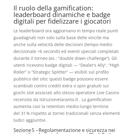
Il ruolo della gamification:
leaderboard dinamiche e badge
digitali per fidelizzare i giocatori
Le leaderboard ora aggiornano in tempo reale punti
guadagnati non solo sulla base delle vincite ma
anche sulla velocità delle decisioni (tempo medio
decisionale <6 secondi) ed eventi speciali completati
durante il torneo (es.: “double down challenge”). Gli
utenti ricevono badge digitali — “Dealer’s Ally”, “High
Roller” o “Strategic Splitter” — visibili sul profilo
pubblico del sito; questi badge possono essere
scambiati contro crediti extra o spin gratuiti sui
giochi slot associati allo stesso operatore Live Casino
recensito da Istruzionetaranto.It . La gamification
aumenta così la retention medio-lungo termine
del 31 % rispetto ai tornei tradizionali senza elementi
ludici aggiuntivi.
Sezione 5 – Regolamentazione e sicurezza nei