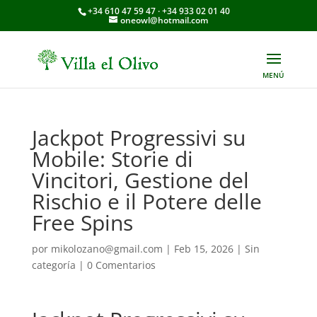
+34 610 47 59 47 · +34 933 02 01 40
oneowl@hotmail.com
Jackpot Progressivi su
Mobile: Storie di
Vincitori, Gestione del
Rischio e il Potere delle
Free Spins
por
mikolozano@gmail.com
|
Feb 15, 2026
|
Sin
categoría
|
0 Comentarios