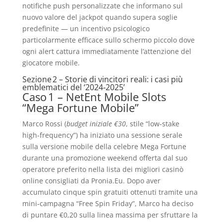
notifiche push personalizzate che informano sul
nuovo valore del jackpot quando supera soglie
predefinite — un incentivo psicologico
particolarmente efficace sullo schermo piccolo dove
ogni alert cattura immediatamente l’attenzione del
giocatore mobile.
Sezione 2 – Storie di vincitori reali: i casi più
emblematici del ‘2024‑2025’
Caso 1 – NetEnt Mobile Slots
“Mega Fortune Mobile”
Marco Rossi (
budget iniziale €30
, stile “low‑stake
high‑frequency”) ha iniziato una sessione serale
sulla versione mobile della celebre Mega Fortune
durante una promozione weekend offerta dal suo
operatore preferito nella lista dei migliori casinò
online consigliati da Pronia.Eu. Dopo aver
accumulato cinque spin gratuiti ottenuti tramite una
mini‑campagna “Free Spin Friday”, Marco ha deciso
di puntare €0,20 sulla linea massima per sfruttare la