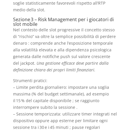
soglie statisticamente favorevoli rispetto all’RTP
medio della slot.
Sezione 3 – Risk Management per i giocatori di
slot mobile
Nel contesto delle slot progressive il concetto stesso
di “rischio” va oltre la semplice possibilità di perdere
denaro : comprende anche l’esposizione temporale
alla volatilità elevata e alla dipendenza psicologica
generata dalle notifiche push sul valore crescente
del jackpot.
Una gestione efficace deve partire dalla
definizione chiara dei propri limiti finanziari.
Strumenti pratici:
– Limite perdita giornaliero: impostare una soglia
massima (% del budget settimanale), ad esempio
il 15 % del capitale disponibile ; se raggiunto
interrompere subito la sessione .
– Sessione temporizzata: utilizzare timer integrati nel
dispositivo oppure app esterne per limitare ogni
sessione tra i 30 e i 45 minuti ; pause regolari