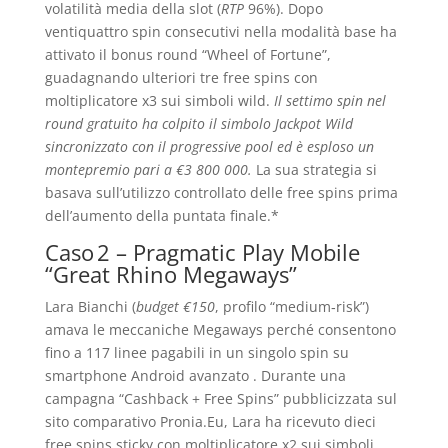
volatilità media della slot (
RTP
96%). Dopo
ventiquattro spin consecutivi nella modalità base ha
attivato il bonus round “Wheel of Fortune”,
guadagnando ulteriori tre free spins con
moltiplicatore x3 sui simboli wild.
Il settimo spin nel
round gratuito ha colpito il simbolo Jackpot Wild
sincronizzato con il progressive pool ed è esploso un
montepremio pari a €3 800 000.
La sua strategia si
basava sull’utilizzo controllato delle free spins prima
dell’aumento della puntata finale.*
Caso 2 – Pragmatic Play Mobile
“Great Rhino Megaways”
Lara Bianchi (
budget €150
, profilo “medium‑risk”)
amava le meccaniche Megaways perché consentono
fino a 117 linee pagabili in un singolo spin su
smartphone Android avanzato . Durante una
campagna “Cashback + Free Spins” pubblicizzata sul
sito comparativo Pronia.Eu, Lara ha ricevuto dieci
free spins sticky con moltiplicatore x2 sui simboli