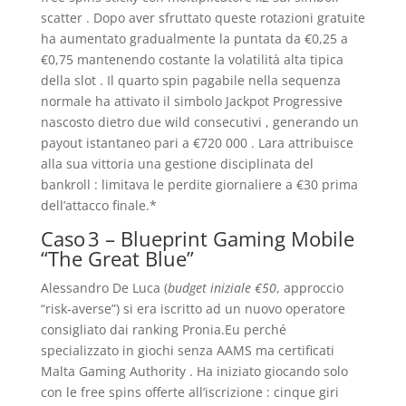
scatter . Dopo aver sfruttato queste rotazioni gratuite
ha aumentato gradualmente la puntata da €0,25 a
€0,75 mantenendo costante la volatilità alta tipica
della slot . Il quarto spin pagabile nella sequenza
normale ha attivato il simbolo Jackpot Progressive
nascosto dietro due wild consecutivi , generando un
payout istantaneo pari a €720 000 . Lara attribuisce
alla sua vittoria una gestione disciplinata del
bankroll : limitava le perdite giornaliere a €30 prima
dell’attacco finale.*
Caso 3 – Blueprint Gaming Mobile
“The Great Blue”
Alessandro De Luca (
budget iniziale €50
, approccio
“risk‑averse”) si era iscritto ad un nuovo operatore
consigliato dai ranking Pronia.Eu perché
specializzato in giochi senza AAMS ma certificati
Malta Gaming Authority . Ha iniziato giocando solo
con le free spins offerte all’iscrizione : cinque giri