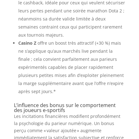
le cashback, idéale pour ceux qui veulent sécuriser
leurs pertes pendant une soirée marathon Dota 2 ;
néanmoins sa durée valide limitée à deux
semaines contraint ceux qui participent rarement
aux tournois majeurs.
Casino Z
offre un boost très attractif (+30 %) mais
ne s’applique qu’aux marchés live pendant la
finale ; cela convient parfaitement aux parieurs
expérimentés capables de placer rapidement
plusieurs petites mises afin d’exploiter pleinement
la marge supplémentaire avant que l’offre n’expire
après sept jours.*
L’influence des bonus sur le comportement
des joueurs e‑sportifs
Les incitations financières modifient profondément
la psychologie du parieur numérique. Un bonus
perçu comme « valeur ajoutée » augmente
immédiatement la satisfaction subjective et renforce