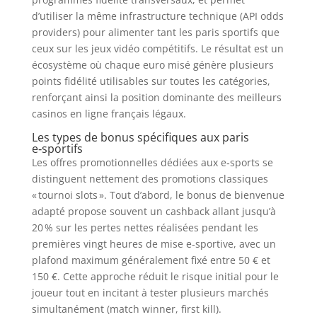
d’utiliser la même infrastructure technique (API odds
providers) pour alimenter tant les paris sportifs que
ceux sur les jeux vidéo compétitifs. Le résultat est un
écosystème où chaque euro misé génère plusieurs
points fidélité utilisables sur toutes les catégories,
renforçant ainsi la position dominante des meilleurs
casinos en ligne français légaux.
Les types de bonus spécifiques aux paris
e‑sportifs
Les offres promotionnelles dédiées aux e‑sports se
distinguent nettement des promotions classiques
« tournoi slots ». Tout d’abord, le bonus de bienvenue
adapté propose souvent un cashback allant jusqu’à
20 % sur les pertes nettes réalisées pendant les
premières vingt heures de mise e‑sportive, avec un
plafond maximum généralement fixé entre 50 € et
150 €. Cette approche réduit le risque initial pour le
joueur tout en incitant à tester plusieurs marchés
simultanément (match winner, first kill).