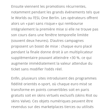
Ensuite viennent les promotions récurrentes,
notamment pendant les grands événements tels que
le Worlds ou l’ESL One Berlin. Les opérateurs offrent
alors un « pari sans risque » qui rembourse
intégralement la première mise si elle ne trouve pas
son cours dans une fenêtre temporelle limitée
(souvent deux heures). D’autres campagnes
proposent un boost de mise : chaque euro placé
pendant la finale donne droit à un multiplicateur
supplémentaire pouvant atteindre +30 %, ce qui
augmente immédiatement la valeur attendue du
ticket sans modifier l’odds réel.
Enfin, plusieurs sites introduisent des programmes
fidélité orientés e‑sport, où chaque euro misé se
transforme en points convertibles soit en paris
gratuits soit en skins virtuels exclusifs (skins Riot ou
skins Valve). Ces objets numériques peuvent être
revendus sur des marketplaces tierces ou utilisés