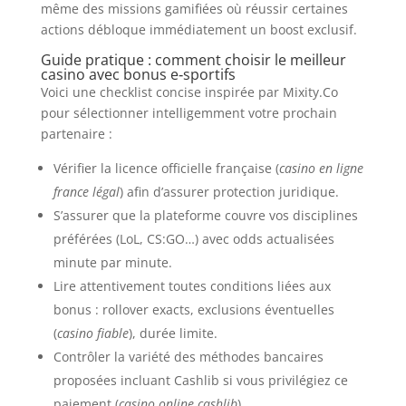
même des missions gamifiées où réussir certaines
actions débloque immédiatement un boost exclusif.
Guide pratique : comment choisir le meilleur
casino avec bonus e‑sportifs
Voici une checklist concise inspirée par Mixity.Co
pour sélectionner intelligemment votre prochain
partenaire :
Vérifier la licence officielle française (
casino en ligne
france légal
) afin d’assurer protection juridique.
S’assurer que la plateforme couvre vos disciplines
préférées (LoL, CS:GO…) avec odds actualisées
minute par minute.
Lire attentivement toutes conditions liées aux
bonus : rollover exacts, exclusions éventuelles
(
casino fiable
), durée limite.
Contrôler la variété des méthodes bancaires
proposées incluant Cashlib si vous privilégiez ce
paiement (
casino online cashlib
).