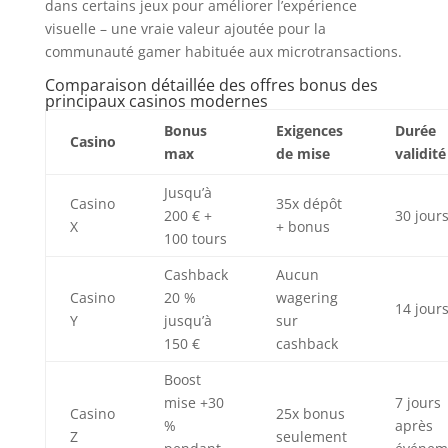
dans certains jeux pour améliorer l’expérience
visuelle – une vraie valeur ajoutée pour la
communauté gamer habituée aux microtransactions.
Comparaison détaillée des offres bonus des
principaux casinos modernes
Bonus
Exigences
Durée
Casino
max
de mise
validité
Jusqu’à
Casino
35x dépôt
200 € +
30 jour
X
+ bonus
100 tours
Cashback
Aucun
Casino
20 %
wagering
14 jour
Y
jusqu’à
sur
150 €
cashback
Boost
mise +30
7 jours
Casino
25x bonus
%
après
Z
seulement