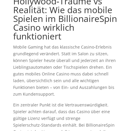
Hollywood‑Träume vs
Realität: Wie das mobile
Spielen im BillionaireSpin
Casino wirklich
funktioniert
Mobile Gaming hat das klassische Casino‑Erlebnis
grundlegend verändert. Statt im Salon zu sitzen,
können Spieler heute überall und jederzeit an ihren
Lieblingsautomaten oder Tischspielen drehen. Ein
gutes mobiles Online Casino muss dabei schnell
laden, übersichtlich sein und alle wichtigen
Funktionen bieten – von Ein- und Auszahlungen bis
zum Kundensupport.
Ein zentraler Punkt ist die Vertrauenswürdigkeit.
Spieler achten darauf, dass das Casino über eine
gültige Lizenz verfügt und strenge
Spielerschutz‑Standards einhält. Bei BillionaireSpin