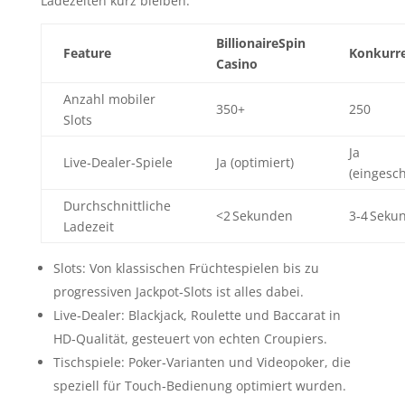
Ladezeiten kurz bleiben.
BillionaireSpin
Feature
Konkurr
Casino
Anzahl mobiler
350+
250
Slots
Ja
Live‑Dealer‑Spiele
Ja (optimiert)
(eingesch
Durchschnittliche
<2 Sekunden
3‑4 Seku
Ladezeit
Slots: Von klassischen Früchtespielen bis zu
progressiven Jackpot‑Slots ist alles dabei.
Live‑Dealer: Blackjack, Roulette und Baccarat in
HD‑Qualität, gesteuert von echten Croupiers.
Tischspiele: Poker‑Varianten und Videopoker, die
speziell für Touch‑Bedienung optimiert wurden.