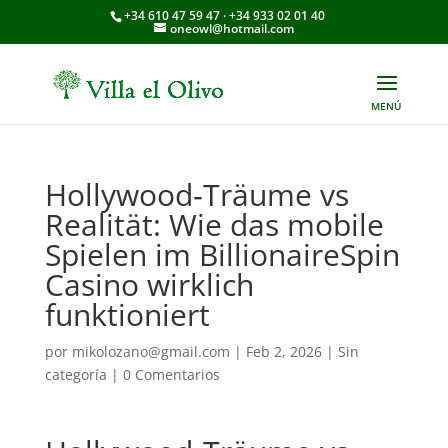
+34 610 47 59 47 · +34 933 02 01 40
oneowl@hotmail.com
Hollywood‑Träume vs
Realität: Wie das mobile
Spielen im BillionaireSpin
Casino wirklich
funktioniert
por
mikolozano@gmail.com
|
Feb 2, 2026
|
Sin
categoría
|
0 Comentarios