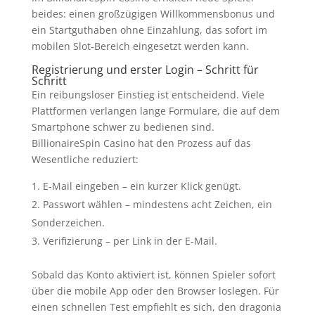
beides: einen großzügigen Willkommensbonus und
ein Startguthaben ohne Einzahlung, das sofort im
mobilen Slot‑Bereich eingesetzt werden kann.
Registrierung und erster Login – Schritt für
Schritt
Ein reibungsloser Einstieg ist entscheidend. Viele
Plattformen verlangen lange Formulare, die auf dem
Smartphone schwer zu bedienen sind.
BillionaireSpin Casino hat den Prozess auf das
Wesentliche reduziert:
E‑Mail eingeben – ein kurzer Klick genügt.
Passwort wählen – mindestens acht Zeichen, ein
Sonderzeichen.
Verifizierung – per Link in der E‑Mail.
Sobald das Konto aktiviert ist, können Spieler sofort
über die mobile App oder den Browser loslegen. Für
einen schnellen Test empfiehlt es sich, den dragonia