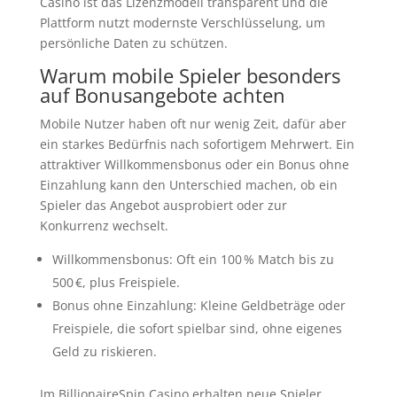
Casino ist das Lizenzmodell transparent und die
Plattform nutzt modernste Verschlüsselung, um
persönliche Daten zu schützen.
Warum mobile Spieler besonders
auf Bonusangebote achten
Mobile Nutzer haben oft nur wenig Zeit, dafür aber
ein starkes Bedürfnis nach sofortigem Mehrwert. Ein
attraktiver Willkommensbonus oder ein Bonus ohne
Einzahlung kann den Unterschied machen, ob ein
Spieler das Angebot ausprobiert oder zur
Konkurrenz wechselt.
Willkommensbonus: Oft ein 100 % Match bis zu
500 €, plus Freispiele.
Bonus ohne Einzahlung: Kleine Geldbeträge oder
Freispiele, die sofort spielbar sind, ohne eigenes
Geld zu riskieren.
Im BillionaireSpin Casino erhalten neue Spieler