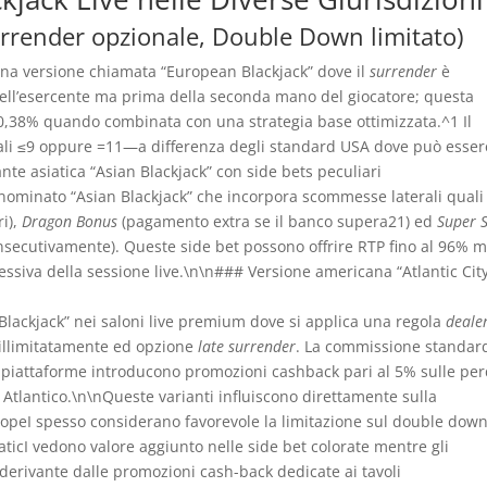
urrender opzionale, Double Down limitato)
 una versione chiamata “European Blackjack” dove il
surrender
è
 dell’esercente ma prima della seconda mano del giocatore; questa
ca 0,38% quando combinata con una strategia base ottimizzata.^1 Il
otali ≤9 oppure =11—a differenza degli standard USA dove può esser
nte asiatica “Asian Blackjack” con side bets peculiari
enominato “Asian Blackjack” che incorpora scommesse laterali quali
ri),
Dragon Bonus
(pagamento extra se il banco supera21) ed
Super S
nsecutivamente). Queste side bet possono offrire RTP fino al 96% 
ssiva della sessione live.\n\n### Versione americana “Atlantic Cit
ty Blackjack” nei saloni live premium dove si applica una regola
deale
 illimitatamente ed opzione
late surrender
. La commissione standar
e piattaforme introducono promozioni cashback pari al 5% sulle per
Atlantico.\n\nQueste varianti influiscono direttamente sulla
europeI spesso considerano favorevole la limitazione sul double dow
iaticI vedono valore aggiunto nelle side bet colorate mentre gli
derivante dalle promozioni cash-back dedicate ai tavoli