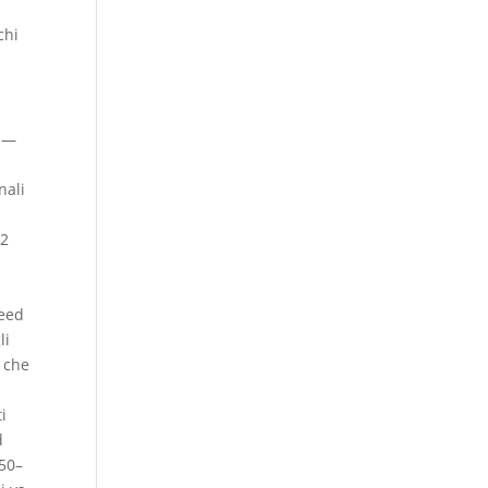
e
chi
li—
nali
^2
feed
li
a che
i
d
·50–