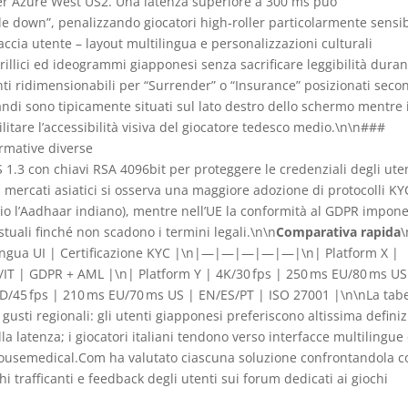
ter Azure West US​2​. Una latenza superiore a 300 ms può
 down”, penalizzando giocatori high‑roller particolarmente sensib
accia utente – layout multilingua e personalizzazioni culturali
irillici ed ideogrammi giapponesi senza sacrificare leggibilità durant
anti ridimensionabili per “Surrender” o “Insurance” posizionati seco
mandi sono tipicamente situati sul lato destro dello schermo mentre 
litare l’accessibilità visiva del giocatore tedesco medio.\n\n###
ormative diverse
 1.3 con chiavi RSA 4096bit per proteggere le credenziali degli ute
i mercati asiatici si osserva una maggiore adozione di protocolli KY
pio l’Aadhaar indiano), mentre nell’UE la conformità al GDPR impon
estuali finché non scadono i termini legali.\n\n
Comparativa rapida
\
 Lingua UI | Certificazione KYC |\n|—|—|—|—|—|\n| Platform X |
IT | GDPR + AML |\n| Platform Y | 4K/30 fps | 250 ms EU/80 ms US
HD/45 fps | 210 ms EU/70 ms US | EN/ES/PT | ISO 27001 |\n\nLa tabe
gusti regionali: gli utenti giapponesi preferiscono altissima defini
 latenza; i giocatori italiani tendono verso interfacce multilingue
rousemedical.Com ha valutato ciascuna soluzione confrontandola c
hi trafficanti e feedback degli utenti sui forum dedicati ai giochi