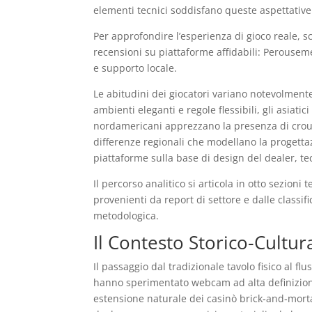
elementi tecnici soddisfano queste aspettative
Per approfondire l’esperienza di gioco reale, s
recensioni su piattaforme affidabili: Perousem
e supporto locale.
Le abitudini dei giocatori variano notevolment
ambienti eleganti e regole flessibili, gli asiati
nordamericani apprezzano la presenza di croup
differenze regionali che modellano la progettaz
piattaforme sulla base di design del dealer, te
Il percorso analitico si articola in otto sezioni
provenienti da report di settore e dalle class
metodologica.
Il Contesto Storico‑Cultur
Il passaggio dal tradizionale tavolo fisico al f
hanno sperimentato webcam ad alta definizione 
estensione naturale dei casinò brick‑and‑mortar