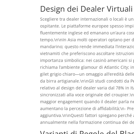
Design dei Dealer Virtual
Scegliere tra dealer internazionali o locali è 
ospitante. Le piattaforme europee spesso imp
fluentemente inglese ed emanano un’aura cosmop
tempo.\n\nIn Asia molti operatori optano per d
mandarino; questo rende immediata l’interazion
vietnamiti che preferiscono ascoltare istruzion
importanza simbolica: nei casinò americani si 
richiama l’ambiente glamour di Atlantic City; 
gilet grigio chiaro—un omaggio all’eredità del
da birra artigianale.\n\nGli studi condotti d
relativo al design del dealer varia dal 78% in 
sincronizzati alla voce originale del croupier.\
maggior engagement quando il dealer parla nella
aumentano la percezione di affidabilità;\n- Pr
aggiuntiva.\n\nQuesti fattori spiegano perché 
annualmente nella formazione continua dei deal
Varianti di Regole del Bla