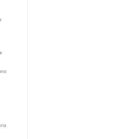
r
re
iano
aria