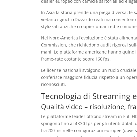
dealer europeo con camicie sartoriali ed elegan
In Asia la storia prende una piega diversa: le 
vietano i giochi d’azzardo reali ma consentono
stylizzati anziché croupier umani ed è comune 
Nel Nord‑America l’evoluzione è stata alimenta
Commission, che richiedono audit rigorosi sull
mani. Le piattaforme americane hanno quindi in
frame‑rate costante sopra i 60 fps.
Le licenze nazionali svolgono un ruolo cruciale 
conferisce maggiore fiducia rispetto a un opera
riconosciuti.
Tecnologia di Streaming e
Qualità video – risoluzione, fr
Le piattaforme leader offrono stream in Full 
spingono fino al 4K30 fps per gli utenti dotati 
fra 200 ms nelle configurazioni europee (dove se