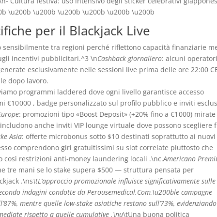
- Cultura festiva: uso intensivo degli sticker celebrativi giappones
00b \u200b \u200b \u200b \u200b \u200b \u200b
iche per il Blackjack Live
no sensibilmente tra regioni perché riflettono capacità finanziarie m
gli incentivi pubblicitari.​^3 \n
Cashback giornaliero
: alcuni operatori
 generate esclusivamente nelle sessioni live prima delle ore 22:00 
le dopo lavoro.
oviamo programmi laddered dove ogni livello garantisce accesso
imi €10 000 , badge personalizzato sul profilo pubblico e inviti esclus
 Europe
: promozioni tipo «Boost Deposit» (+20% fino a €1 000) mirate 
includono anche inviti VIP lounge virtuale dove possono scegliere f
ke Asia
: offerte micro­bonus sotto $10 destinati soprattutto ai nuovi
pesso comprendono giri gratuitissimi su slot correlate piuttosto che
do così restrizioni anti‐money laundering locali .\nc.
Americano Prem
me tre mani se lo stake supera $500 — struttura pensata per
ckjack .\ns
\tL’approccio promozionale influisce significativamente sulle
 secondo indagini condotte da Perousemedical.Com,\u200ble campagne
l’87%, mentre quelle low-stake asiatiche restano sull’73%, evidenziand
ediate rispetto a quelle cumulativ​e .\nu
\tUna buona politica