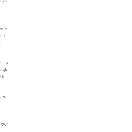
i vs
edie
sti
CET—
ivi a
agli
ra
ium
:
o gap