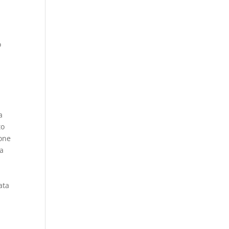
o
a
to
ione
ua
ata