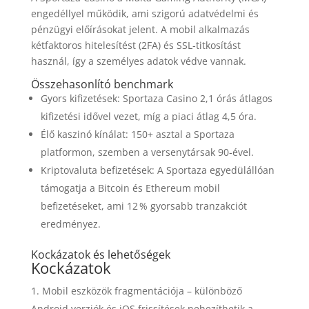
engedéllyel működik, ami szigorú adatvédelmi és
pénzügyi előírásokat jelent. A mobil alkalmazás
kétfaktoros hitelesítést (2FA) és SSL‑titkosítást
használ, így a személyes adatok védve vannak.
Összehasonlító benchmark
Gyors kifizetések: Sportaza Casino 2,1 órás átlagos
kifizetési idővel vezet, míg a piaci átlag 4,5 óra.
Élő kaszinó kínálat: 150+ asztal a Sportaza
platformon, szemben a versenytársak 90‑ével.
Kriptovaluta befizetések: A Sportaza egyedülállóan
támogatja a Bitcoin és Ethereum mobil
befizetéseket, ami 12 % gyorsabb tranzakciót
eredményez.
Kockázatok és lehetőségek
Kockázatok
Mobil eszközök fragmentációja – különböző
Android verziók és iOS frissítések nehezíthetik a