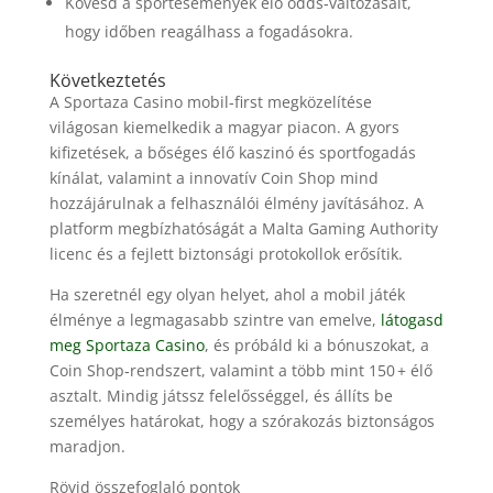
Kövesd a sportesemények élő odds‑változásait,
hogy időben reagálhass a fogadásokra.
Következtetés
A Sportaza Casino mobil‑first megközelítése
világosan kiemelkedik a magyar piacon. A gyors
kifizetések, a bőséges élő kaszinó és sportfogadás
kínálat, valamint a innovatív Coin Shop mind
hozzájárulnak a felhasználói élmény javításához. A
platform megbízhatóságát a Malta Gaming Authority
licenc és a fejlett biztonsági protokollok erősítik.
Ha szeretnél egy olyan helyet, ahol a mobil játék
élménye a legmagasabb szintre van emelve,
látogasd
meg Sportaza Casino
, és próbáld ki a bónuszokat, a
Coin Shop‑rendszert, valamint a több mint 150 + élő
asztalt. Mindig játssz felelősséggel, és állíts be
személyes határokat, hogy a szórakozás biztonságos
maradjon.
Rövid összefoglaló pontok