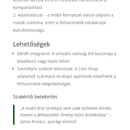
kompatibilitást.
Adathalászat – a mobil környezet vonzó célpont a
csalók számára, ezért a felhasználók edukációja
kulcsfontosságú.
Lehetőségek
AR/VR integráció: A virtuális valóság élő kaszinója a
következő nagy lépés lehet.
Személyre szabott bónuszok: A Coin Shop
adataiból származó AI‑alapú ajánlatok növelhetik a
felhasználói elégedettséget.
Szakértői betekintés
„A mobil‑first stratégia nem csak technikai kérdés,
hanem a felhasználói élmény teljes átalakítása.”
–
János Kovács, iparági elemző