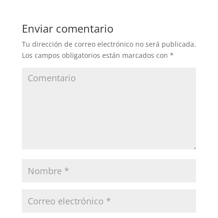
Enviar comentario
Tu dirección de correo electrónico no será publicada.
Los campos obligatorios están marcados con
*