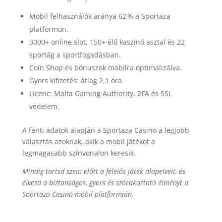
Mobil felhasználók aránya 62 % a Sportaza
platformon.
3000+ online slot, 150+ élő kaszinó asztal és 22
sportág a sportfogadásban.
Coin Shop és bónuszok mobilra optimalizálva.
Gyors kifizetés: átlag 2,1 óra.
Licenc: Malta Gaming Authority, 2FA és SSL
védelem.
A fenti adatok alapján a Sportaza Casino a legjobb
választás azoknak, akik a mobil játékot a
legmagasabb színvonalon keresik.
Mindig tartsd szem előtt a felelős játék alapelveit, és
élvezd a biztonságos, gyors és szórakoztató élményt a
Sportaza Casino mobil platformján.