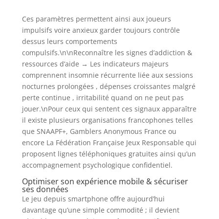
Ces paramètres permettent ainsi aux joueurs
impulsifs voire anxieux garder toujours contrôle
dessus leurs comportements
compulsifs.\n\nReconnaître les signes d’addiction &
ressources d’aide → Les indicateurs majeurs
comprennent insomnie récurrente liée aux sessions
nocturnes prolongées , dépenses croissantes malgré
perte continue , irritabilité quand on ne peut pas
jouer.\nPour ceux qui sentent ces signaux apparaître
il existe plusieurs organisations francophones telles
que SNAAPF+, Gamblers Anonymous France ou
encore La Fédération Française Jeux Responsable qui
proposent lignes téléphoniques gratuites ainsi qu’un
accompagnement psychologique confidentiel.
Optimiser son expérience mobile & sécuriser
ses données
Le jeu depuis smartphone offre aujourd’hui
davantage qu’une simple commodité ; il devient