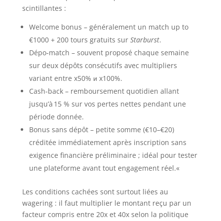
scintillantes :
Welcome bonus – généralement un match up to
€1000 + 200 tours gratuits sur
Starburst
.
Dépo‑match – souvent proposé chaque semaine
sur deux dépôts consécutifs avec multipliers
variant entre x50% и x100%.
Cash‑back – remboursement quotidien allant
jusqu’à 15 % sur vos pertes nettes pendant une
période donnée.
Bonus sans dépôt – petite somme (€10–€20)
créditée immédiatement après inscription sans
exigence financière préliminaire ; idéal pour tester
une plateforme avant tout engagement réel.«
Les conditions cachées sont surtout liées au
wagering : il faut multiplier le montant reçu par un
facteur compris entre 20x et 40x selon la politique