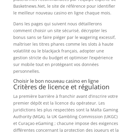
Basketnews.Net, le site de référence pour identifier
le meilleur nouveau casino en ligne chaque mois.
Dans les pages qui suivent nous détaillerons
comment choisir un site sécurisé, décrypter les
bonus sans se faire piéger par le wagering excessif,
maîtriser les titres phares comme les slots à haute
volatilité ou le blackjack français, adopter une
gestion stricte du budget et optimiser l’expérience
sur mobile tout en protégeant vos données
personnelles.
Choisir le bon nouveau casino en ligne
Critères de licence et régulation
La première barrière à franchir avant d’inscrire votre
premier dépôt est la licence du opérateur. Les
juridictions les plus respectées sont la Malta Gaming
Authority (MGA), la UK Gambling Commission (UKGC)
et Curaçao eGaming ; chacune impose des exigences
différentes concernant la protection des joueurs et la