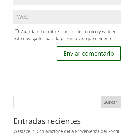
Guarda mi nombre, correo electrónico y web en
este navegador para la próxima vez que comente.
Buscar
Entradas recientes
Westace it Dichiarazione della Provenienza dei Fondi