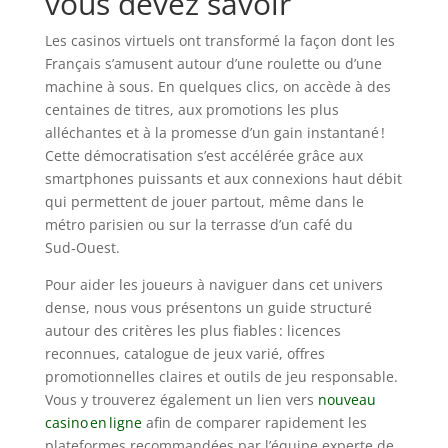
vous devez savoir
Les casinos virtuels ont transformé la façon dont les
Français s’amusent autour d’une roulette ou d’une
machine à sous. En quelques clics, on accède à des
centaines de titres, aux promotions les plus
alléchantes et à la promesse d’un gain instantané !
Cette démocratisation s’est accélérée grâce aux
smartphones puissants et aux connexions haut débit
qui permettent de jouer partout, même dans le
métro parisien ou sur la terrasse d’un café du
Sud‑Ouest.
Pour aider les joueurs à naviguer dans cet univers
dense, nous vous présentons un guide structuré
autour des critères les plus fiables : licences
reconnues, catalogue de jeux varié, offres
promotionnelles claires et outils de jeu responsable.
Vous y trouverez également un lien vers
nouveau
casino en ligne
afin de comparer rapidement les
plateformes recommandées par l’équipe experte de