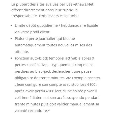
La plupart des sites évalués par Basketnews.Net
offrent directement dans leur rubrique
“responsabilité” trois leviers essentiels :
Limite dépôt quotidienne / hebdomadaire fixable
via votre profil client.
Plafond perte journalier qui bloque
automatiquement toutes nouvelles mises dès
atteinte.
Fonction auto‑block temporel activable après X
pertes consécutives – typiquement cinq mains
perdues au blackjack déclenchent une pause
obligatoire de trente minutes.\n>`Exemple concret`
: Jean configure son compte avec stop loss €100 ;
après avoir perdu €100 lors d’une soirée poker il
voit immédiatement son accès suspendu pendant
trente minutes puis doit valider manuellement sa
volonté reconduire.*