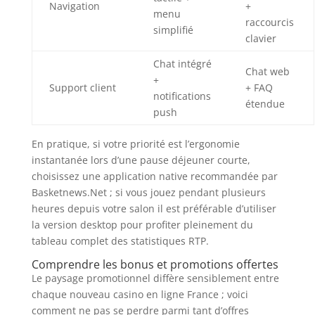
Navigation
+
menu
raccourcis
simplifié
clavier
Chat intégré
Chat web
+
Support client
+ FAQ
notifications
étendue
push
En pratique, si votre priorité est l’ergonomie
instantanée lors d’une pause déjeuner courte,
choisissez une application native recommandée par
Basketnews.Net ; si vous jouez pendant plusieurs
heures depuis votre salon il est préférable d’utiliser
la version desktop pour profiter pleinement du
tableau complet des statistiques RTP.
Comprendre les bonus et promotions offertes
Le paysage promotionnel diffère sensiblement entre
chaque nouveau casino en ligne France ; voici
comment ne pas se perdre parmi tant d’offres