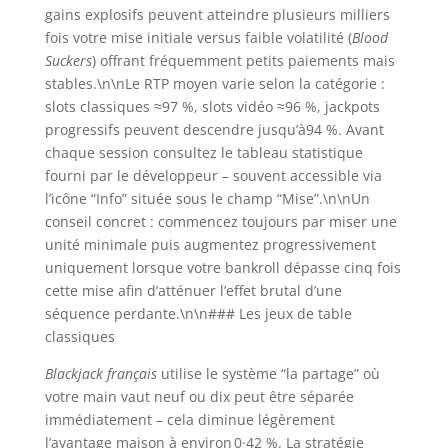
gains explosifs peuvent atteindre plusieurs milliers
fois votre mise initiale versus faible volatilité (
Blood
Suckers
) offrant fréquemment petits paiements mais
stables.\n\nLe RTP moyen varie selon la catégorie :
slots classiques ≈97 %, slots vidéo ≈96 %, jackpots
progressifs peuvent descendre jusqu’à94 %. Avant
chaque session consultez le tableau statistique
fourni par le développeur – souvent accessible via
l’icône “Info” située sous le champ “Mise”.\n\nUn
conseil concret : commencez toujours par miser une
unité minimale puis augmentez progressivement
uniquement lorsque votre bankroll dépasse cinq fois
cette mise afin d’atténuer l’effet brutal d’une
séquence perdante.\n\n### Les jeux de table
classiques
Blackjack français
utilise le système “la partage” où
votre main vaut neuf ou dix peut être séparée
immédiatement – cela diminue légèrement
l’avantage maison à environ 0·42 %. La stratégie