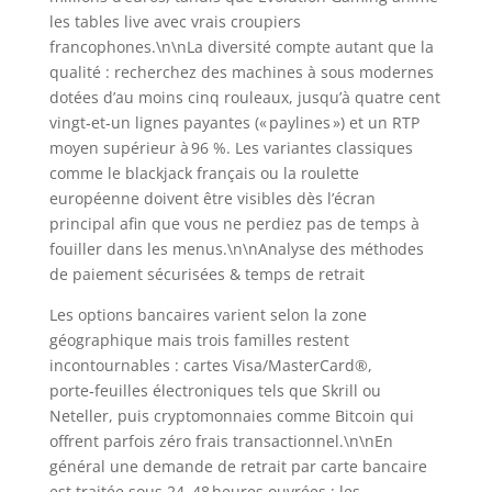
les tables live avec vrais croupiers
francophones.\n\nLa diversité compte autant que la
qualité : recherchez des machines à sous modernes
dotées d’au moins cinq rouleaux, jusqu’à quatre cent
vingt‑et‑un lignes payantes (« paylines ») et un RTP
moyen supérieur à 96 %. Les variantes classiques
comme le blackjack français ou la roulette
européenne doivent être visibles dès l’écran
principal afin que vous ne perdiez pas de temps à
fouiller dans les menus.\n\nAnalyse des méthodes
de paiement sécurisées & temps de retrait
Les options bancaires varient selon la zone
géographique mais trois familles restent
incontournables : cartes Visa/MasterCard®,
porte‑feuilles électroniques tels que Skrill ou
Neteller, puis cryptomonnaies comme Bitcoin qui
offrent parfois zéro frais transactionnel.\n\nEn
général une demande de retrait par carte bancaire
est traitée sous 24–48 heures ouvrées ; les