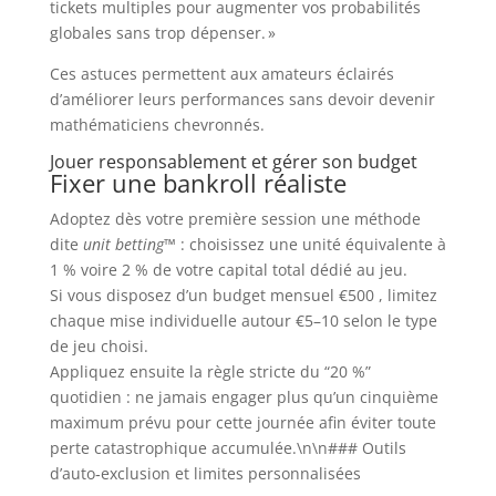
tickets multiples pour augmenter vos probabilités
globales sans trop dépenser. »
Ces astuces permettent aux amateurs éclairés
d’améliorer leurs performances sans devoir devenir
mathématiciens chevronnés.
Jouer responsablement et gérer son budget
Fixer une bankroll réaliste
Adoptez dès votre première session une méthode
dite
unit betting™
: choisissez une unité équivalente à
1 % voire 2 % de votre capital total dédié au jeu.
Si vous disposez d’un budget mensuel €500 , limitez
chaque mise individuelle autour €5–10 selon le type
de jeu choisi.
Appliquez ensuite la règle stricte du “20 %”
quotidien : ne jamais engager plus qu’un cinquième
maximum prévu pour cette journée afin éviter toute
perte catastrophique accumulée.\n\n### Outils
d’auto‑exclusion et limites personnalisées