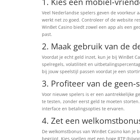
1. Kies een mobiel‑vriend
Veel Nederlandse spelers geven de voorkeur 
werkt net zo goed. Controleer of de website r
WinBet Casino biedt zowel een app als een geop
past.
2. Maak gebruik van de
Voordat je echt geld inzet, kun je bij WinBet 
spelregels, volatiliteit en uitbetalingspercenta
bij jouw speelstijl passen voordat je een storti
3. Profiteer van de geen‑
Voor nieuwe spelers is er een aantrekkelijke g
te testen, zonder eerst geld te moeten storten.
interface en betalingsopties te ervaren.
4. Zet een welkomstbonus
De welkomstbonus van WinBet Casino kan je ban
begrijpt. Kies spellen met een hoge RTP (bijvoo