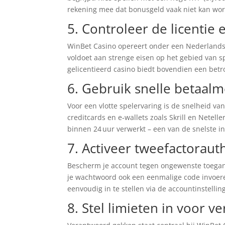
rekening mee dat bonusgeld vaak niet kan wor
5. Controleer de licentie 
WinBet Casino opereert onder een Nederlandse
voldoet aan strenge eisen op het gebied van sp
gelicentieerd casino biedt bovendien een bet
6. Gebruik snelle betaal
Voor een vlotte spelervaring is de snelheid v
creditcards en e‑wallets zoals Skrill en Netell
binnen 24 uur verwerkt – een van de snelste i
7. Activeer tweefactorauth
Bescherm je account tegen ongewenste toegang
je wachtwoord ook een eenmalige code invoeren
eenvoudig in te stellen via de accountinstellin
8. Stel limieten in voor 