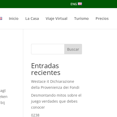
ENG
Inicio
La Casa
Viaje Virtual
Turismo
Precios
Buscar
Entradas
recientes
Westace it Dichiarazione
della Provenienza dei Fondi
aagt
Desmontando mitos sobre el
reken
juego verdades que debes
bij
conocer
0238