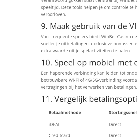
Verantwoord gokken staat centraal bij WinBet Ca
speeltijd. Deze tools helpen je om controle te
veroorloven.
9. Maak gebruik van de VI
Voor frequente spelers biedt WinBet Casino ee
sneller je uitbetalingen, exclusieve bonusse
extra waarde uit je spelactiviteiten te halen.
10. Speel op mobiel met e
Een haperende verbinding kan leiden tot onde
betrouwbare Wi‑Fi of 4G/5G‑verbinding voordat
vertragingen bij het verwerken van betalingen
11. Vergelijk betalingsopt
Betaalmethode
Stortingssne
iDEAL
Direct
Creditcard
Direct