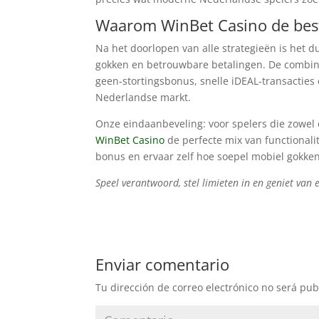
Waarom WinBet Casino de best
Na het doorlopen van alle strategieën is het d
gokken en betrouwbare betalingen. De combina
geen‑stortingsbonus, snelle iDEAL‑transacties
Nederlandse markt.
Onze eindaanbeveling: voor spelers die zowel o
WinBet Casino
de perfecte mix van functionalit
bonus en ervaar zelf hoe soepel mobiel gokken
Speel verantwoord, stel limieten in en geniet van e
Enviar comentario
Tu dirección de correo electrónico no será pub