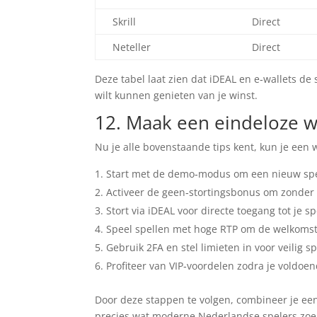
Skrill
Direct
Neteller
Direct
Deze tabel laat zien dat iDEAL en e‑wallets de 
wilt kunnen genieten van je winst.
12. Maak een eindeloze wi
Nu je alle bovenstaande tips kent, kun je ee
Start met de demo‑modus om een nieuw spel
Activeer de geen‑stortingsbonus om zonder r
Stort via iDEAL voor directe toegang tot je s
Speel spellen met hoge RTP om de welkomstb
Gebruik 2FA en stel limieten in voor veilig s
Profiteer van VIP‑voordelen zodra je voldoe
Door deze stappen te volgen, combineer je een
precies wat moderne Nederlandse spelers zoe