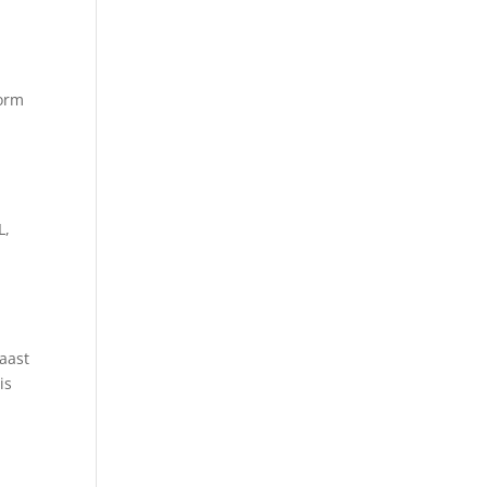
form
L,
aast
is