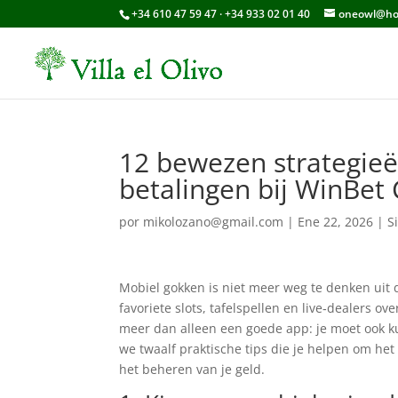
+34 610 47 59 47 · +34 933 02 01 40
oneowl@ho
12 bewezen strategieë
betalingen bij WinBet
por
mikolozano@gmail.com
|
Ene 22, 2026
|
S
Mobiel gokken is niet meer weg te denken uit
favoriete slots, tafelspellen en live‑dealers o
meer dan alleen een goede app: je moet ook ku
we twaalf praktische tips die je helpen om het
het beheren van je geld.