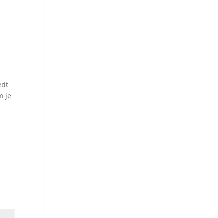
edt
m je