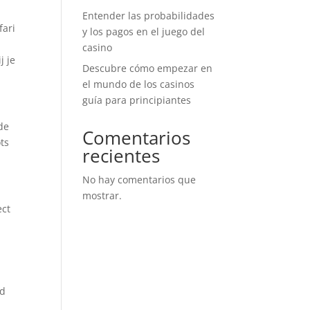
Entender las probabilidades
fari
y los pagos en el juego del
casino
j je
Descubre cómo empezar en
el mundo de los casinos
guía para principiantes
de
Comentarios
ots
recientes
No hay comentarios que
mostrar.
ect
ed