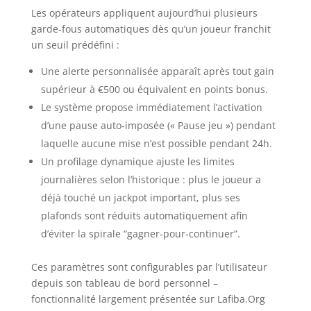
Les opérateurs appliquent aujourd’hui plusieurs
garde-fous automatiques dès qu’un joueur franchit
un seuil prédéfini :
Une alerte personnalisée apparaît après tout gain
supérieur à €500 ou équivalent en points bonus.
Le système propose immédiatement l’activation
d’une pause auto‑imposée (« Pause jeu ») pendant
laquelle aucune mise n’est possible pendant 24h.
Un profilage dynamique ajuste les limites
journalières selon l’historique : plus le joueur a
déjà touché un jackpot important, plus ses
plafonds sont réduits automatiquement afin
d’éviter la spirale “gagner‑pour‑continuer”.
Ces paramètres sont configurables par l’utilisateur
depuis son tableau de bord personnel –
fonctionnalité largement présentée sur Lafiba.Org