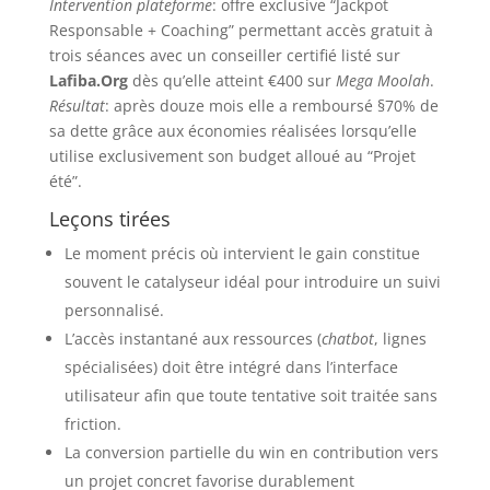
Intervention plateforme
: offre exclusive “Jackpot
Responsable + Coaching” permettant accès gratuit à
trois séances avec un conseiller certifié listé sur
Lafiba.Org
dès qu’elle atteint €400 sur
Mega Moolah
.
Résultat
: après douze mois elle a remboursé §70% de
sa dette grâce aux économies réalisées lorsqu’elle
utilise exclusivement son budget alloué au “Projet
été”.
Leçons tirées
Le moment précis où intervient le gain constitue
souvent le catalyseur idéal pour introduire un suivi
personnalisé.
L’accès instantané aux ressources (
chatbot
, lignes
spécialisées) doit être intégré dans l’interface
utilisateur afin que toute tentative soit traitée sans
friction.
La conversion partielle du win en contribution vers
un projet concret favorise durablement