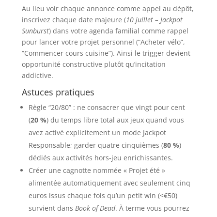
Au lieu voir chaque annonce comme appel au dépôt,
inscrivez chaque date majeure (
10 juillet – Jackpot
Sunburst
) dans votre agenda familial comme rappel
pour lancer votre projet personnel (“Acheter vélo”,
“Commencer cours cuisine”). Ainsi le trigger devient
opportunité constructive plutôt qu’incitation
addictive.
Astuces pratiques
Règle “20/80” : ne consacrer que vingt pour cent
(
20 %
) du temps libre total aux jeux quand vous
avez activé explicitement un mode Jackpot
Responsable; garder quatre cinquièmes (
80 %
)
dédiés aux activités hors‐jeu enrichissantes.
Créer une cagnotte nommée « Projet été »
alimentée automatiquement avec seulement cinq
euros issus chaque fois qu’un petit win (<€50)
survient dans
Book of Dead
. À terme vous pourrez