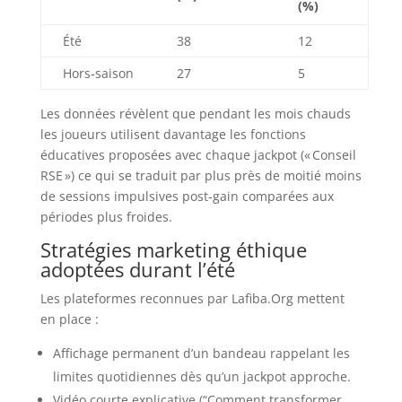
(%)
Été
38
12
Hors‑saison
27
5
Les données révèlent que pendant les mois chauds
les joueurs utilisent davantage les fonctions
éducatives proposées avec chaque jackpot (« Conseil
RSE ») ce qui se traduit par plus près de moitié moins
de sessions impulsives post‑gain comparées aux
périodes plus froides.
Stratégies marketing éthique
adoptées durant l’été
Les plateformes reconnues par Lafiba.Org mettent
en place :
Affichage permanent d’un bandeau rappelant les
limites quotidiennes dès qu’un jackpot approche.
Vidéo courte explicative (“Comment transformer