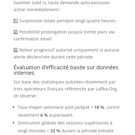
Summer Gold »), toute demande auto‑exclusion
active immédiatement :
1️⃣ Suspension totale pendant vingt‑quatre heures.
2️⃣ Possibilité prolongation jusqu’à trente jours via
confirmation email.
3️⃣ Retour progressif autorisé uniquement si aucune
alerte déclenchée durant cette période.
Évaluation d’efficacité basée sur données
internes
Sur base des statistiques publiées récemment par
trois opérateurs français référencés par Lafiba.Org,
on observe :
Taux moyen volontaire post‑jackpot =
18 %
, contre
seulement
6 %
auparavant.
Diminution globale des sessions supérieures à
vingt minutes =
22 %
durant la période estivale