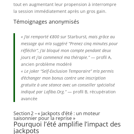
tout en augmentant leur propension à interrompre
la session immédiatement après un gros gain.
Témoignages anonymisés
« J’ai remporté €800 sur
Starburst
, mais grâce au
message qui m’a suggéré “Prenez cinq minutes pour
réfléchir”, j’ai bloqué mon compte pendant deux
jours et j’ai commencé ma thérapie.”
— profil A,
ancien problème modéré
« Le joker “Self‑Exclusion Temporaire” m’a permis
d’échanger mon bonus contre une inscription
gratuite à une séance avec un conseiller spécialisé
indiqué par Lafiba.Org.”
— profil B, récupération
avancée
Section 2 – « Jackpots d’été : un moteur
saisonnier pour la reprise »
Pourquoi l’été amplifie l’impact des
jackpots