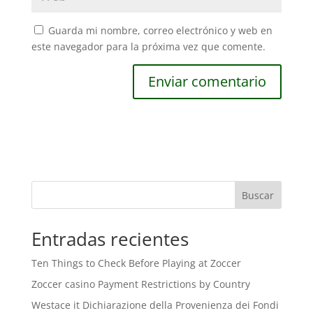
Guarda mi nombre, correo electrónico y web en
este navegador para la próxima vez que comente.
Buscar
Entradas recientes
Ten Things to Check Before Playing at Zoccer
Zoccer casino Payment Restrictions by Country
Westace it Dichiarazione della Provenienza dei Fondi