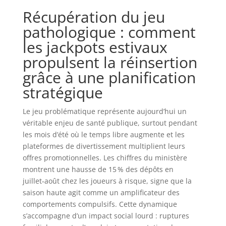
Récupération du jeu
pathologique : comment
les jackpots estivaux
propulsent la réinsertion
grâce à une planification
stratégique
Le jeu problématique représente aujourd’hui un
véritable enjeu de santé publique, surtout pendant
les mois d’été où le temps libre augmente et les
plateformes de divertissement multiplient leurs
offres promotionnelles. Les chiffres du ministère
montrent une hausse de 15 % des dépôts en
juillet‑août chez les joueurs à risque, signe que la
saison haute agit comme un amplificateur des
comportements compulsifs. Cette dynamique
s’accompagne d’un impact social lourd : ruptures