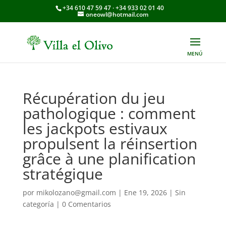
+34 610 47 59 47 · +34 933 02 01 40
oneowl@hotmail.com
Récupération du jeu
pathologique : comment
les jackpots estivaux
propulsent la réinsertion
grâce à une planification
stratégique
por
mikolozano@gmail.com
|
Ene 19, 2026
|
Sin
categoría
|
0 Comentarios