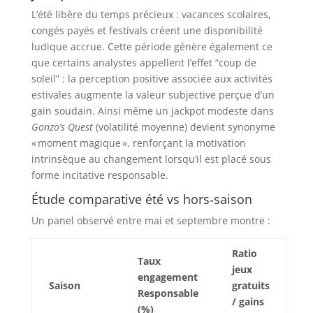
L’été libère du temps précieux : vacances scolaires,
congés payés et festivals créent une disponibilité
ludique accrue. Cette période génère également ce
que certains analystes appellent l’effet “coup de
soleil” : la perception positive associée aux activités
estivales augmente la valeur subjective perçue d’un
gain soudain. Ainsi même un jackpot modeste dans
Gonzo’s Quest
(volatilité moyenne) devient synonyme
« moment magique », renforçant la motivation
intrinsèque au changement lorsqu’il est placé sous
forme incitative responsable.
Étude comparative été vs hors‑saison
Un panel observé entre mai et septembre montre :
Ratio
Taux
jeux
engagement
Saison
gratuits
Responsable
/ gains
(%)