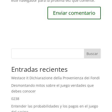
este navegador para la próxima vez que comente.
Buscar
Entradas recientes
Westace it Dichiarazione della Provenienza dei Fondi
Desmontando mitos sobre el juego verdades que
debes conocer
0238
Entender las probabilidades y los pagos en el juego
del casino