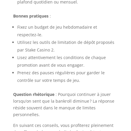
plafond quotidien ou mensuel.
Bonnes pratiques
:
Fixez un budget de jeu hebdomadaire et
respectez‑le.
Utilisez les outils de limitation de dépôt proposés
par Stake Casino 2.
Lisez attentivement les conditions de chaque
promotion avant de vous engager.
Prenez des pauses régulières pour garder le
contrôle sur votre temps de jeu.
Question rhétorique
: Pourquoi continuer à jouer
lorsqu’on sent que la bankroll diminue ? La réponse
réside souvent dans le manque de limites
personnelles.
En suivant ces conseils, vous profiterez pleinement