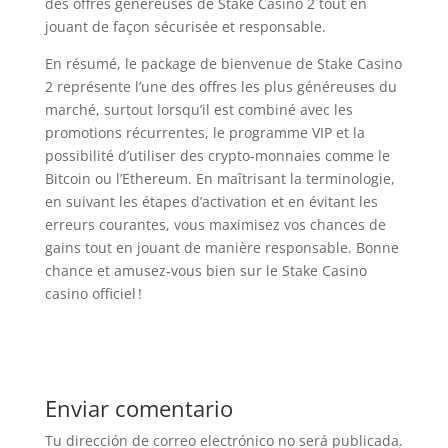
des offres généreuses de Stake Casino 2 tout en
jouant de façon sécurisée et responsable.
En résumé, le package de bienvenue de Stake Casino
2 représente l’une des offres les plus généreuses du
marché, surtout lorsqu’il est combiné avec les
promotions récurrentes, le programme VIP et la
possibilité d’utiliser des crypto‑monnaies comme le
Bitcoin ou l’Ethereum. En maîtrisant la terminologie,
en suivant les étapes d’activation et en évitant les
erreurs courantes, vous maximisez vos chances de
gains tout en jouant de manière responsable. Bonne
chance et amusez‑vous bien sur le Stake Casino
casino officiel !
Enviar comentario
Tu dirección de correo electrónico no será publicada.