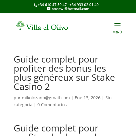
+34 610 47 59 47 · +34 933 02 01 40
oneowl@hotmail.com
Guide complet pour
profiter des bonus les
plus généreux sur Stake
Casino 2
por
mikolozano@gmail.com
|
Ene 13, 2026
|
Sin
categoría
|
0 Comentarios
Guide complet pour