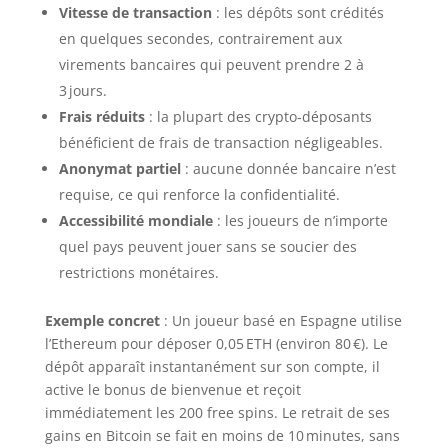
Vitesse de transaction
: les dépôts sont crédités
en quelques secondes, contrairement aux
virements bancaires qui peuvent prendre 2 à
3 jours.
Frais réduits
: la plupart des crypto‑déposants
bénéficient de frais de transaction négligeables.
Anonymat partiel
: aucune donnée bancaire n’est
requise, ce qui renforce la confidentialité.
Accessibilité mondiale
: les joueurs de n’importe
quel pays peuvent jouer sans se soucier des
restrictions monétaires.
Exemple concret
: Un joueur basé en Espagne utilise
l’Ethereum pour déposer 0,05 ETH (environ 80 €). Le
dépôt apparaît instantanément sur son compte, il
active le bonus de bienvenue et reçoit
immédiatement les 200 free spins. Le retrait de ses
gains en Bitcoin se fait en moins de 10 minutes, sans