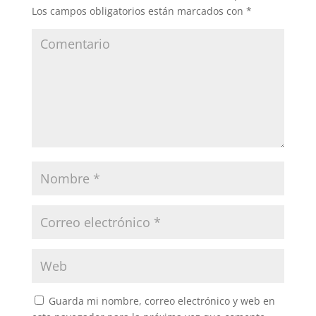
Los campos obligatorios están marcados con
*
Guarda mi nombre, correo electrónico y web en