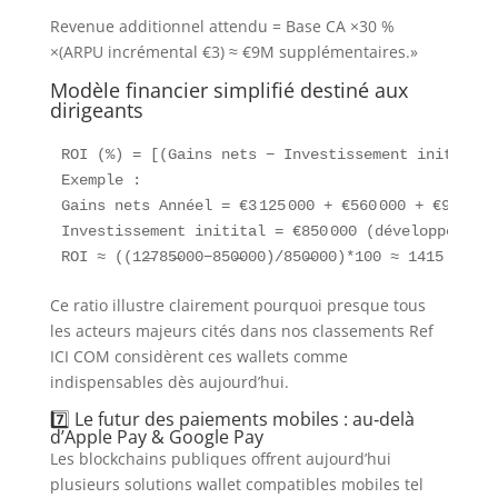
Revenue additionnel attendu = Base CA ×30 %
×(ARPU incrémental €3) ≈ €9M supplémentaires.»
Modèle financier simplifié destiné aux
dirigeants
ROI (%) = [(Gains nets − Investissement initial) 
Exemple :

Gains nets Annéel = €3 125 000 + €560 000 + €9 000 000
Investissement initital = €850 000 (développement 
Ce ratio illustre clairement pourquoi presque tous
les acteurs majeurs cités dans nos classements Ref
ICI COM considèrent ces wallets comme
indispensables dès aujourd’hui.
7️⃣ Le futur des paiements mobiles : au‑delà
d’Apple Pay & Google Pay
Les blockchains publiques offrent aujourd’hui
plusieurs solutions wallet compatibles mobiles tel