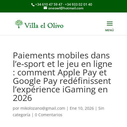
+34 610 47 59 47 · +34 933 02 01 40
oneowl@hotmail.com
Paiements mobiles dans
l’e‑sport et le jeu en ligne
: comment Apple Pay et
Google Pay redéfinissent
l’expérience iGaming en
2026
por
mikolozano@gmail.com
|
Ene 10, 2026
|
Sin
categoría
|
0 Comentarios