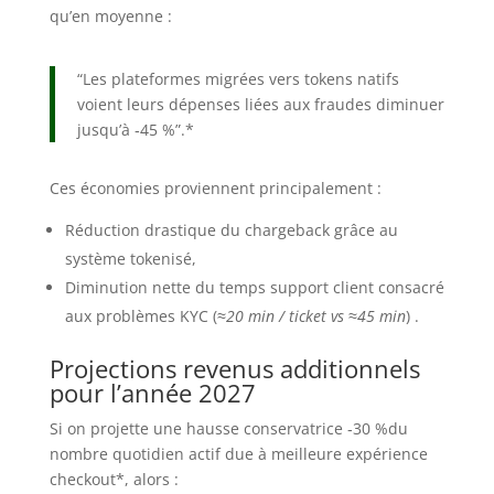
qu’en moyenne :
“Les plateformes migrées vers tokens natifs
voient leurs dépenses liées aux fraudes diminuer
jusqu’à ‑45 %”.*
Ces économies proviennent principalement :
Réduction drastique du chargeback grâce au
système tokenisé,
Diminution nette du temps support client consacré
aux problèmes KYC (
≈20 min / ticket vs ≈45 min
) .
Projections revenus additionnels
pour l’année 2027
Si on projette une hausse conservatrice ‑30 %du
nombre quotidien actif due à meilleure expérience
checkout*, alors :