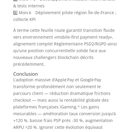
& tests internes
4️⃣ Mois 6 Déploiement pilote région Île-de-France ;
collecte KPI
À terme cette feuille route garantit transition fluide
vers environnement «mobile-first payment ready»,
alignement complet Règlementaire PSD2/RGPD ainsi
qu’une position concurrentielle solide face aux
nouveaux challengers blockchain décrits
précédemment.
Conclusion
L’adoption massive d’Apple Pay et Google Pay
transforme profondément non seulement le
parcours client — réduction dramatique frictions
checkout — mais aussi la rentabilité globale des
plateformes françaises iGaming.^ Les gains
mesurables — amélioration taux conversion jusqu’à
+120 %, baisse frais PSP près ‑30 %, augmentation
ARPU >20 %. Ignorer cette évolution équivaut