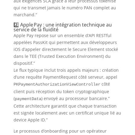
aux exigences SCA grâce à leur processus tokenisé
qui ne transmet jamais le numéro PAN complet au
marchand.“
2️⃣ Apple Pay : une intégration technique au
service de la fluidité
Apple Pay repose sur un ensemble d’API RESTful
appelées PassKit qui permettent aux développeurs
iOS d’appeler directement le Secure Element stocké
dans le TEE (Trusted Execution Environment) du
dispositif.”
Le flux typique inclut trois appels majeurs : création
d’une requête PaymentRequest côté serveur, appel
côté
PKPaymentAuthorizationViewController
client puis réception du token cryptographique
(
) envoyé au processeur bancaire.”
paymentData
Cette architecture garantit que chaque transaction
est signée localement avec un certificat unique lié au
device Apple ID.”
Le processus d’onboarding pour un opérateur