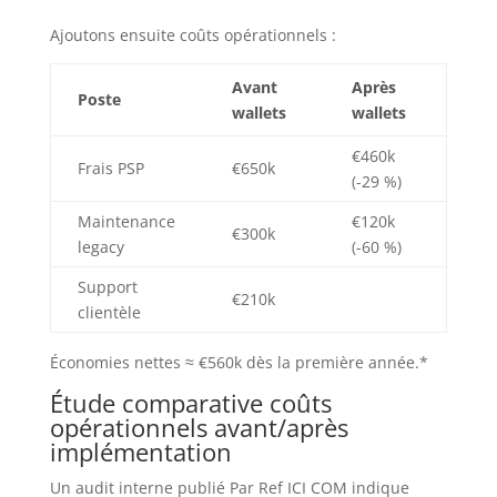
Ajoutons ensuite coûts opérationnels :
Avant
Après
Poste
wallets
wallets
€460k
Frais PSP
€650k
(-29 %)
Maintenance
€120k
€300k
legacy
(-60 %)
Support
€210k
clientèle
Économies nettes ≈ €560k dès la première année.*
Étude comparative coûts
opérationnels avant/après
implémentation
Un audit interne publié Par Ref ICI COM indique