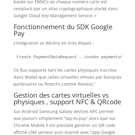
basée sur EMVCo où chaque numéro carte est
remplacé par un alias cryptographique stocké dans
Google Cloud Key Management Service. »
Fonctionnement du SDK Google
Pay
L’intégration se décline en trois étapes :
Ce flux supporte tant les cartes physiques inscrites
dans Wallet que celles virtuelles émises par banques
partenaires ou fintechs comme Revolut.”
Gestion des cartes virtuelles vs
physiques , support NFC & QR­code
Sur Android Samsung Galaxy devices NFC permet
aux joueurs simplement “tap‑to‑pay” alors que sur
Chrome Mobile il est possible générer un QR code
affiché côté serveur puis scanné avec l’app Google