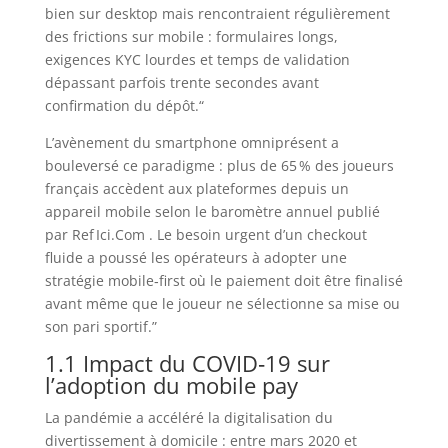
bien sur desktop mais rencontraient régulièrement
des frictions sur mobile : formulaires longs,
exigences KYC lourdes et temps de validation
dépassant parfois trente secondes avant
confirmation du dépôt.“
L’avènement du smartphone omniprésent a
bouleversé ce paradigme : plus de 65 % des joueurs
français accèdent aux plateformes depuis un
appareil mobile selon le baromètre annuel publié
par Ref Ici.Com . Le besoin urgent d’un checkout
fluide a poussé les opérateurs à adopter une
stratégie mobile‑first où le paiement doit être finalisé
avant même que le joueur ne sélectionne sa mise ou
son pari sportif.”
1.1 Impact du COVID‑19 sur
l’adoption du mobile pay
La pandémie a accéléré la digitalisation du
divertissement à domicile : entre mars 2020 et