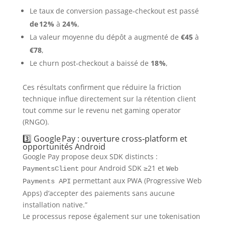
Le taux de conversion passage‑checkout est passé
de 12 %
à
24 %
,
La valeur moyenne du dépôt a augmenté de
€45
à
€78
,
Le churn post‑checkout a baissé de
18 %
,
Ces résultats confirment que réduire la friction
technique influe directement sur la rétention client
tout comme sur le revenu net gaming operator
(RNGO).
3️⃣ Google Pay : ouverture cross‑platform et
opportunités Android
Google Pay propose deux SDK distincts :
pour Android SDK ≥21 et
PaymentsClient
Web
permettant aux PWA (Progressive Web
Payments API
Apps) d’accepter des paiements sans aucune
installation native.”
Le processus repose également sur une tokenisation