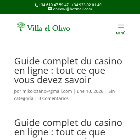
+34 610 47 59 47 · +34 933 02 01 40
oneowl@hotmail.com
Guide complet du casino
en ligne : tout ce que
vous devez savoir
por
mikolozano@gmail.com
|
Ene 10, 2026
|
Sin
categoría
|
0 Comentarios
Guide complet du casino
en ligne : tout ce que