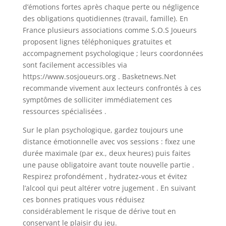
d’émotions fortes après chaque perte ou négligence
des obligations quotidiennes (travail, famille). En
France plusieurs associations comme S.O.S Joueurs
proposent lignes téléphoniques gratuites et
accompagnement psychologique ; leurs coordonnées
sont facilement accessibles via
https://www.sosjoueurs.org . Basketnews.Net
recommande vivement aux lecteurs confrontés à ces
symptômes de solliciter immédiatement ces
ressources spécialisées .
Sur le plan psychologique, gardez toujours une
distance émotionnelle avec vos sessions : fixez une
durée maximale (par ex., deux heures) puis faites
une pause obligatoire avant toute nouvelle partie .
Respirez profondément , hydratez‑vous et évitez
l’alcool qui peut altérer votre jugement . En suivant
ces bonnes pratiques vous réduisez
considérablement le risque de dérive tout en
conservant le plaisir du jeu.