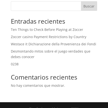
Buscar
Entradas recientes
Ten Things to Check Before Playing at Zoccer
Zoccer casino Payment Restrictions by Country
Westace it Dichiarazione della Provenienza dei Fondi
Desmontando mitos sobre el juego verdades que
debes conocer
0238
Comentarios recientes
No hay comentarios que mostrar.