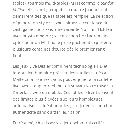
tables), tournois multi‑tables (MTT) comme le
Sunday
Million
et sit‑and‑go rapides à quatre joueurs qui
démarrent dès que la table est remplie. La sélection
dépendra du style : si vous aimez la constance du
cash game choisissez une variante No‑Limit Hold’em
avec buy‑in modéré ; si vous cherchez l’adrénaline
optez pour un MTT où le prize pool peut exploser à
plusieurs centaines d’euros dès le premier rang
final.
Les jeux Live Dealer combinent technologie HD et
interaction humaine grâce à des studios situés à
Malte ou à Londres ; vous pouvez jouer à la roulette
live avec croupier réel tout en suivant votre mise via
l’interface web ou mobile. Ces tables offrent souvent
des limites plus élevées que leurs homologues
automatisées – idéal pour les gros joueurs cherchant
authenticité sans quitter leur salon.
En résumé, choisissez vos jeux selon trois critères