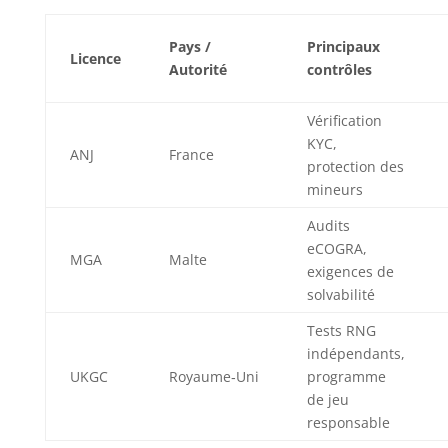
Pays /
Principaux
Licence
Autorité
contrôles
Vérification
KYC,
ANJ
France
protection des
mineurs
Audits
eCOGRA,
MGA
Malte
exigences de
solvabilité
Tests RNG
indépendants,
UKGC
Royaume‑Uni
programme
de jeu
responsable