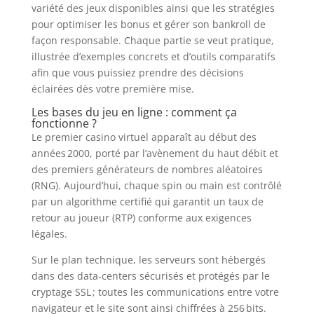
variété des jeux disponibles ainsi que les stratégies
pour optimiser les bonus et gérer son bankroll de
façon responsable. Chaque partie se veut pratique,
illustrée d’exemples concrets et d’outils comparatifs
afin que vous puissiez prendre des décisions
éclairées dès votre première mise.
Les bases du jeu en ligne : comment ça
fonctionne ?
Le premier casino virtuel apparaît au début des
années 2000, porté par l’avènement du haut débit et
des premiers générateurs de nombres aléatoires
(RNG). Aujourd’hui, chaque spin ou main est contrôlé
par un algorithme certifié qui garantit un taux de
retour au joueur (RTP) conforme aux exigences
légales.
Sur le plan technique, les serveurs sont hébergés
dans des data‑centers sécurisés et protégés par le
cryptage SSL ; toutes les communications entre votre
navigateur et le site sont ainsi chiffrées à 256 bits.