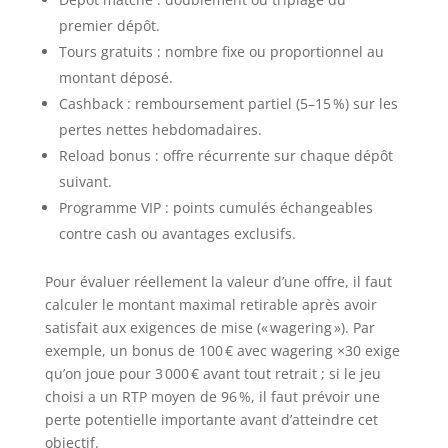
premier dépôt.
Tours gratuits : nombre fixe ou proportionnel au
montant déposé.
Cashback : remboursement partiel (5–15 %) sur les
pertes nettes hebdomadaires.
Reload bonus : offre récurrente sur chaque dépôt
suivant.
Programme VIP : points cumulés échangeables
contre cash ou avantages exclusifs.
Pour évaluer réellement la valeur d’une offre, il faut
calculer le montant maximal retirable après avoir
satisfait aux exigences de mise (« wagering »). Par
exemple, un bonus de 100 € avec wagering ×30 exige
qu’on joue pour 3 000 € avant tout retrait ; si le jeu
choisi a un RTP moyen de 96 %, il faut prévoir une
perte potentielle importante avant d’atteindre cet
objectif.