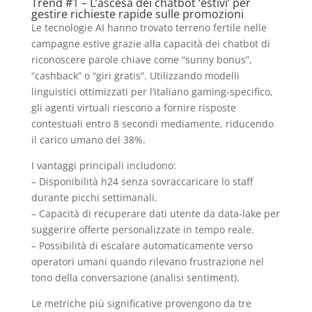
Trend #1 – L’ascesa dei chatbot ‘estivi’ per
gestire richieste rapide sulle promozioni
Le tecnologie AI hanno trovato terreno fertile nelle
campagne estive grazie alla capacità dei chatbot di
riconoscere parole chiave come “sunny bonus”,
“cashback” o “giri gratis”. Utilizzando modelli
linguistici ottimizzati per l’italiano gaming‑specifico,
gli agenti virtuali riescono a fornire risposte
contestuali entro 8 secondi mediamente, riducendo
il carico umano del 38%.
I vantaggi principali includono:
– Disponibilità h24 senza sovraccaricare lo staff
durante picchi settimanali.
– Capacità di recuperare dati utente da data‑lake per
suggerire offerte personalizzate in tempo reale.
– Possibilità di escalare automaticamente verso
operatori umani quando rilevano frustrazione nel
tono della conversazione (analisi sentiment).
Le metriche più significative provengono da tre