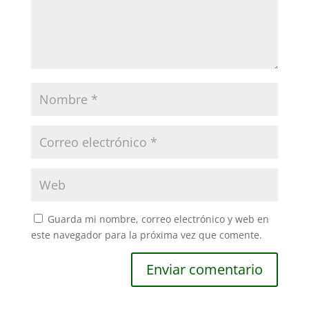
Guarda mi nombre, correo electrónico y web en
este navegador para la próxima vez que comente.