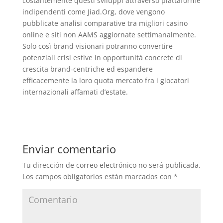
costantemente questi sviluppi attraverso piattaforme
indipendenti come Jiad.Org, dove vengono
pubblicate analisi comparative tra migliori casino
online e siti non AAMS aggiornate settimanalmente.
Solo così brand visionari potranno convertire
potenziali crisi estive in opportunità concrete di
crescita brand‑centriche ed espandere
efficacemente la loro quota mercato fra i giocatori
internazionali affamati d’estate.​
Enviar comentario
Tu dirección de correo electrónico no será publicada.
Los campos obligatorios están marcados con
*