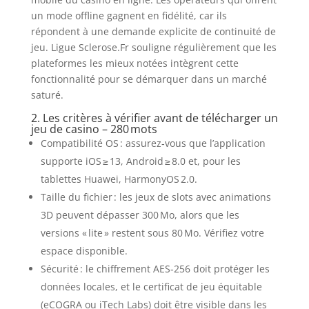
un mode offline gagnent en fidélité, car ils
répondent à une demande explicite de continuité de
jeu. Ligue Sclerose.Fr souligne régulièrement que les
plateformes les mieux notées intègrent cette
fonctionnalité pour se démarquer dans un marché
saturé.
2. Les critères à vérifier avant de télécharger un
jeu de casino – 280 mots
Compatibilité OS : assurez‑vous que l’application
supporte iOS ≥ 13, Android ≥ 8.0 et, pour les
tablettes Huawei, HarmonyOS 2.0.
Taille du fichier : les jeux de slots avec animations
3D peuvent dépasser 300 Mo, alors que les
versions « lite » restent sous 80 Mo. Vérifiez votre
espace disponible.
Sécurité : le chiffrement AES‑256 doit protéger les
données locales, et le certificat de jeu équitable
(eCOGRA ou iTech Labs) doit être visible dans les