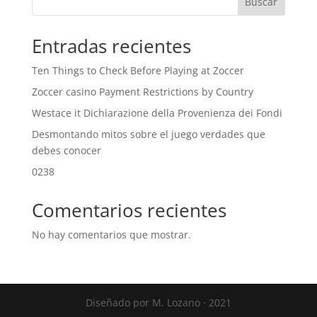
Buscar
Entradas recientes
Ten Things to Check Before Playing at Zoccer
Zoccer casino Payment Restrictions by Country
Westace it Dichiarazione della Provenienza dei Fondi
Desmontando mitos sobre el juego verdades que
debes conocer
0238
Comentarios recientes
No hay comentarios que mostrar.
Diseñado por M. Lozano · 2021