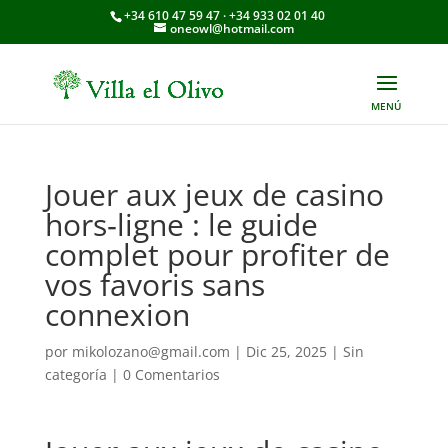
+34 610 47 59 47 · +34 933 02 01 40
oneowl@hotmail.com
Jouer aux jeux de casino
hors‑ligne : le guide
complet pour profiter de
vos favoris sans
connexion
por
mikolozano@gmail.com
|
Dic 25, 2025
|
Sin
categoría
|
0 Comentarios