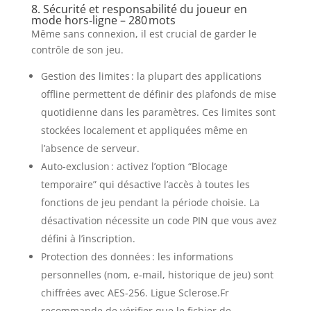
8. Sécurité et responsabilité du joueur en
mode hors‑ligne – 280 mots
Même sans connexion, il est crucial de garder le
contrôle de son jeu.
Gestion des limites : la plupart des applications
offline permettent de définir des plafonds de mise
quotidienne dans les paramètres. Ces limites sont
stockées localement et appliquées même en
l’absence de serveur.
Auto‑exclusion : activez l’option “Blocage
temporaire” qui désactive l’accès à toutes les
fonctions de jeu pendant la période choisie. La
désactivation nécessite un code PIN que vous avez
défini à l’inscription.
Protection des données : les informations
personnelles (nom, e‑mail, historique de jeu) sont
chiffrées avec AES‑256. Ligue Sclerose.Fr
recommande de vérifier que le fichier de