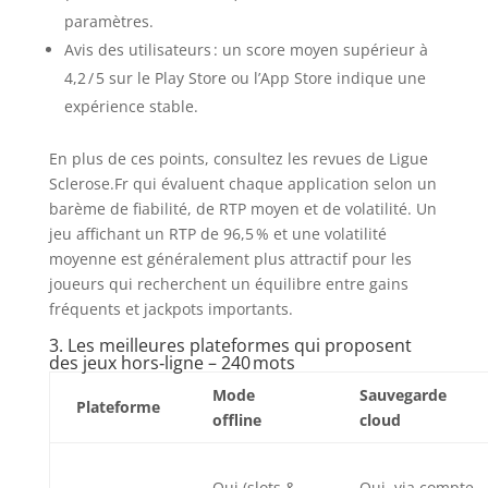
paramètres.
Avis des utilisateurs : un score moyen supérieur à
4,2 / 5 sur le Play Store ou l’App Store indique une
expérience stable.
En plus de ces points, consultez les revues de Ligue
Sclerose.Fr qui évaluent chaque application selon un
barème de fiabilité, de RTP moyen et de volatilité. Un
jeu affichant un RTP de 96,5 % et une volatilité
moyenne est généralement plus attractif pour les
joueurs qui recherchent un équilibre entre gains
fréquents et jackpots importants.
3. Les meilleures plateformes qui proposent
des jeux hors‑ligne – 240 mots
Mode
Sauvegarde
Plateforme
offline
cloud
Oui (slots &
Oui, via compte