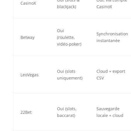
CasinoX
blackjack)
CasinoX
Oui
Synchronisation
Betway
(roulette,
instantanée
vidéo‑poker)
Oui (slots
Cloud + export
LeoVegas
uniquement)
CSV
Oui (slots,
Sauvegarde
22Bet
baccarat)
locale + cloud