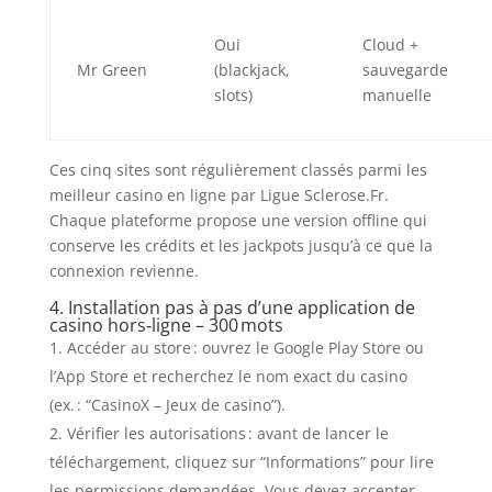
Oui
Cloud +
Mr Green
(blackjack,
sauvegarde
slots)
manuelle
Ces cinq sites sont régulièrement classés parmi les
meilleur casino en ligne par Ligue Sclerose.Fr.
Chaque plateforme propose une version offline qui
conserve les crédits et les jackpots jusqu’à ce que la
connexion revienne.
4. Installation pas à pas d’une application de
casino hors‑ligne – 300 mots
Accéder au store : ouvrez le Google Play Store ou
l’App Store et recherchez le nom exact du casino
(ex. : “CasinoX – Jeux de casino”).
Vérifier les autorisations : avant de lancer le
téléchargement, cliquez sur “Informations” pour lire
les permissions demandées. Vous devez accepter