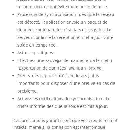
reconnexion, ce qui évite toute perte de mise.
Processus de synchronisation : dès que le réseau
est détecté, l’application envoie un paquet de
données contenant les résultats et les gains. Le
serveur confirme la réception et met à jour votre
solde en temps réel.
Astuces pratiques :
Effectuez une sauvegarde manuelle via le menu
“Exportation de données” avant un long vol.
Prenez des captures d’écran de vos gains
importants pour disposer d’une preuve en cas de
problème.
Activez les notifications de synchronisation afin
d’être informé dès que le solde est mis à jour.
Ces précautions garantissent que vos crédits restent
intacts, même si la connexion est interrompue