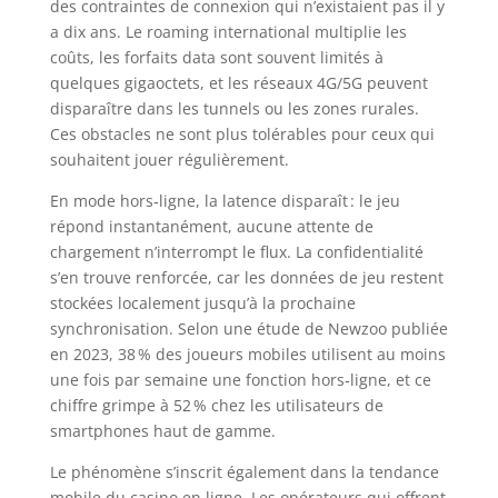
des contraintes de connexion qui n’existaient pas il y
a dix ans. Le roaming international multiplie les
coûts, les forfaits data sont souvent limités à
quelques gigaoctets, et les réseaux 4G/5G peuvent
disparaître dans les tunnels ou les zones rurales.
Ces obstacles ne sont plus tolérables pour ceux qui
souhaitent jouer régulièrement.
En mode hors‑ligne, la latence disparaît : le jeu
répond instantanément, aucune attente de
chargement n’interrompt le flux. La confidentialité
s’en trouve renforcée, car les données de jeu restent
stockées localement jusqu’à la prochaine
synchronisation. Selon une étude de Newzoo publiée
en 2023, 38 % des joueurs mobiles utilisent au moins
une fois par semaine une fonction hors‑ligne, et ce
chiffre grimpe à 52 % chez les utilisateurs de
smartphones haut de gamme.
Le phénomène s’inscrit également dans la tendance
mobile du casino en ligne. Les opérateurs qui offrent