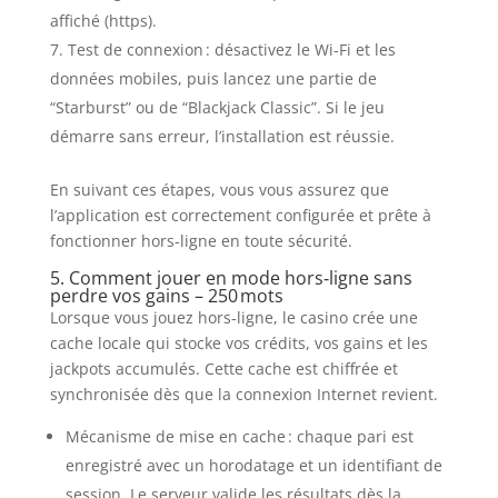
affiché (https).
Test de connexion : désactivez le Wi‑Fi et les
données mobiles, puis lancez une partie de
“Starburst” ou de “Blackjack Classic”. Si le jeu
démarre sans erreur, l’installation est réussie.
En suivant ces étapes, vous vous assurez que
l’application est correctement configurée et prête à
fonctionner hors‑ligne en toute sécurité.
5. Comment jouer en mode hors‑ligne sans
perdre vos gains – 250 mots
Lorsque vous jouez hors‑ligne, le casino crée une
cache locale qui stocke vos crédits, vos gains et les
jackpots accumulés. Cette cache est chiffrée et
synchronisée dès que la connexion Internet revient.
Mécanisme de mise en cache : chaque pari est
enregistré avec un horodatage et un identifiant de
session. Le serveur valide les résultats dès la