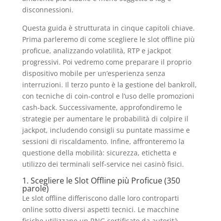
disconnessioni.
Questa guida è strutturata in cinque capitoli chiave.
Prima parleremo di come scegliere le slot offline più
proficue, analizzando volatilità, RTP e jackpot
progressivi. Poi vedremo come preparare il proprio
dispositivo mobile per un’esperienza senza
interruzioni. Il terzo punto è la gestione del bankroll,
con tecniche di coin‑control e l’uso delle promozioni
cash‑back. Successivamente, approfondiremo le
strategie per aumentare le probabilità di colpire il
jackpot, includendo consigli su puntate massime e
sessioni di riscaldamento. Infine, affronteremo la
questione della mobilità: sicurezza, etichetta e
utilizzo dei terminali self‑service nei casinò fisici.
1. Scegliere le Slot Offline più Proficue (350
parole)
Le slot offline differiscono dalle loro controparti
online sotto diversi aspetti tecnici. Le macchine
fisiche utilizzano un RNG certificato da autorità