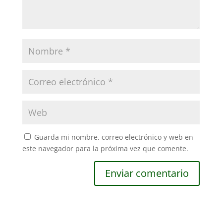
Guarda mi nombre, correo electrónico y web en
este navegador para la próxima vez que comente.