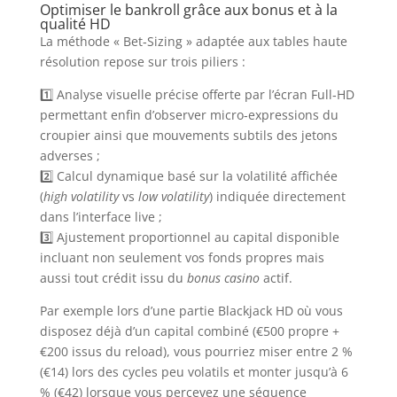
Optimiser le bankroll grâce aux bonus et à la
qualité HD
La méthode « Bet‑Sizing » adaptée aux tables haute
résolution repose sur trois piliers :
1️⃣ Analyse visuelle précise offerte par l’écran Full‑HD
permettant enfin d’observer micro‑expressions du
croupier ainsi que mouvements subtils des jetons
adverses ;
2️⃣ Calcul dynamique basé sur la volatilité affichée
(
high volatility
vs
low volatility
) indiquée directement
dans l’interface live ;
3️⃣ Ajustement proportionnel au capital disponible
incluant non seulement vos fonds propres mais
aussi tout crédit issu du
bonus casino
actif.
Par exemple lors d’une partie Blackjack HD où vous
disposez déjà d’un capital combiné (€500 propre +
€200 issus du reload), vous pourriez miser entre 2 %
(€14) lors des cycles peu volatils et monter jusqu’à 6
% (€42) lorsque vous percevez une séquence