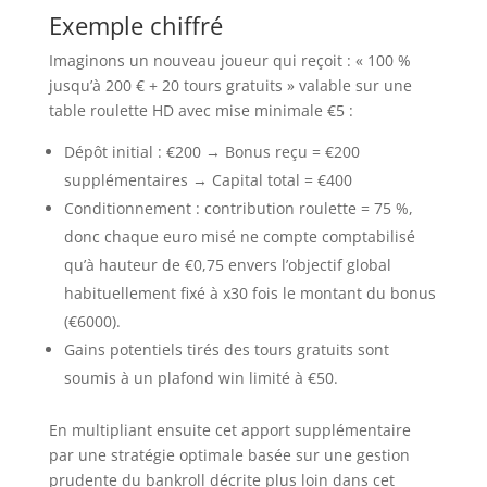
Exemple chiffré
Imaginons un nouveau joueur qui reçoit : « 100 %
jusqu’à 200 € + 20 tours gratuits » valable sur une
table roulette HD avec mise minimale €5 :
Dépôt initial : €200 → Bonus reçu = €200
supplémentaires → Capital total = €400
Conditionnement : contribution roulette = 75 %,
donc chaque euro misé ne compte comptabilisé
qu’à hauteur de €0,75 envers l’objectif global
habituellement fixé à x30 fois le montant du bonus
(€6000).
Gains potentiels tirés des tours gratuits sont
soumis à un plafond win limité à €50.
En multipliant ensuite cet apport supplémentaire
par une stratégie optimale basée sur une gestion
prudente du bankroll décrite plus loin dans cet