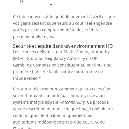
J2
→ …
Ce tableau vous aide quotidiennement à vérifier que
vos gains restent supérieurs au coût réel engendré
après prise en compte complète des crédits
promotionnels reçus.
Sécurité et équité dans un environnement HD
Les licences délivrées par Malte Gaming Authority
(MGA), Gibraltar Regulatory Authority ou UK
Gambling Commission constituent aujourd’hui une
première barrière fiable contre toute forme de
fraude vidéo.*
Ces autorités exigent notamment que tous les flux
soient horodatés minute par minute grâce à un
système intégré appelé
watermarking
. Ce procédé
ajoute discrètement dans chaque image digitale un
code unique identifiable uniquement par
auditoriums indépendants tels que eCOGRA ou
iTech Labs.