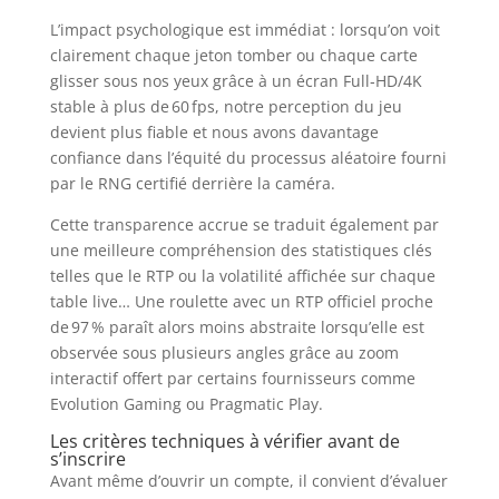
L’impact psychologique est immédiat : lorsqu’on voit
clairement chaque jeton tomber ou chaque carte
glisser sous nos yeux grâce à un écran Full‑HD/4K
stable à plus de 60 fps, notre perception du jeu
devient plus fiable et nous avons davantage
confiance dans l’équité du processus aléatoire fourni
par le RNG certifié derrière la caméra.
Cette transparence accrue se traduit également par
une meilleure compréhension des statistiques clés
telles que le RTP ou la volatilité affichée sur chaque
table live… Une roulette avec un RTP officiel proche
de 97 % paraît alors moins abstraite lorsqu’elle est
observée sous plusieurs angles grâce au zoom
interactif offert par certains fournisseurs comme
Evolution Gaming ou Pragmatic Play.
Les critères techniques à vérifier avant de
s’inscrire
Avant même d’ouvrir un compte, il convient d’évaluer