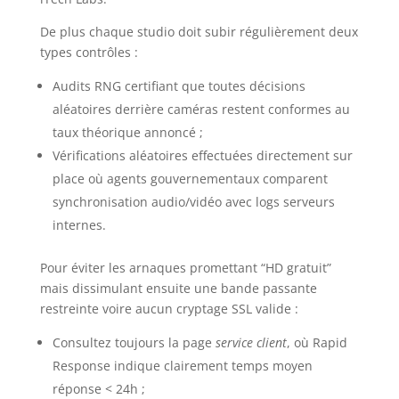
De plus chaque studio doit subir régulièrement deux
types contrôles :
Audits RNG certifiant que toutes décisions
aléatoires derrière caméras restent conformes au
taux théorique annoncé ;
Vérifications aléatoires effectuées directement sur
place où agents gouvernementaux comparent
synchronisation audio/vidéo avec logs serveurs
internes.
Pour éviter les arnaques promettant “HD gratuit”
mais dissimulant ensuite une bande passante
restreinte voire aucun cryptage SSL valide :
Consultez toujours la page
service client
, où Rapid
Response indique clairement temps moyen
réponse < 24h ;