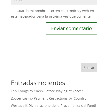
Guarda mi nombre, correo electrónico y web en
este navegador para la próxima vez que comente.
Buscar
Entradas recientes
Ten Things to Check Before Playing at Zoccer
Zoccer casino Payment Restrictions by Country
Westace it Dichiarazione della Provenienza dei Fondi