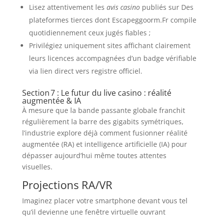
Lisez attentivement les
avis casino
publiés sur Des
plateformes tierces dont Escapeggoorm.F​r compile
quotidiennement ceux jugés fiables ;
Privilégiez uniquement sites affichant clairement
leurs licences accompagnées d’un badge vérifiable
via lien direct vers registre officiel.
Section 7 : Le futur du live casino : réalité
augmentée & IA
À mesure que la bande passante globale franchit
régulièrement la barre des gigabits symétriques,
l’industrie explore déjà comment fusionner réalité
augmentée (RA) et intelligence artificielle (IA) pour
dépasser aujourd’hui même toutes attentes
visuelles.
Projections RA/VR
Imaginez placer votre smartphone devant vous tel
qu’il devienne une fenêtre virtuelle ouvrant