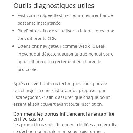
Outils diagnostiques utiles
Fast.com ou Speedtest.net pour mesurer bande
passante instantanée
PingPlotter afin de visualiser la latence moyenne
vers différents CDN
Extensions navigateur comme WebRTC Leak
Prevent qui détectent automatiquement si votre
appareil prend correctement en charge le
protocole
Après ces vérifications techniques vous pouvez
télécharger la checklist pratique proposée par
Escapegoomr.F​r afin d’assurer que chaque point
essentiel soit couvert avant toute inscription.
Comment les bonus influencent la rentabilité
en live casino
Les promotions spécifiquement dédiées aux jeux live
se déclinent généralement sous trois formes :