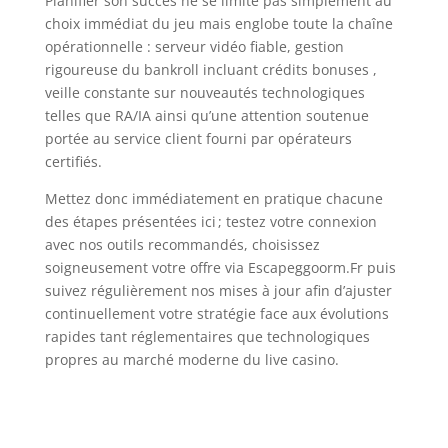
Planifier son succès ne se limite pas simplement au
choix immédiat du jeu mais englobe toute la chaîne
opérationnelle : serveur vidéo fiable, gestion
rigoureuse du bankroll incluant crédits bonuses ,
veille constante sur nouveautés technologiques
telles que RA/IA ainsi qu’une attention soutenue
portée au service client fourni par opérateurs
certifiés.
Mettez donc immédiatement en pratique chacune
des étapes présentées ici ; testez votre connexion
avec nos outils recommandés, choisissez
soigneusement votre offre via Escapeggoorm.F​r puis
suivez régulièrement nos mises à jour afin d’ajuster
continuellement votre stratégie face aux évolutions
rapides tant réglementaires que technologiques
propres au marché moderne du live casino.