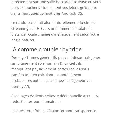
directement sur une salle baccarat luxueuse où vous
pouvez toucher virtuellement vos jetons grâce aux
gants haptiques compatibles Android/iOS.
Le rendu passerait alors naturellement du simple
streaming Full-HD vers une immersion totale où
distance focale change dynamiquement selon votre
angle naturel.
IA comme croupier hybride
Des algorithmes génératifs peuvent désormais jouer
simultanément rôle humain & logiciel : ils
manipulent physiquement cartes réelles sous
caméra tout en calculant instantanément
probabilités optimales affichées côté joueur via
overlay AR.
Avantages évidents : vitesse décisionnelle accrue &
réduction erreurs humaines.
Risques toutefois élevés concernant transparence