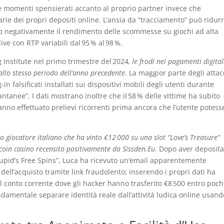
re momenti spensierati accanto al proprio partner invece che
arie dei propri depositi online. L’ansia da “tracciamento” può ridurr
do negativamente il rendimento delle scommesse su giochi ad alta
live con RTP variabili dal 95 % al 98 %.
nstitute nel primo trimestre del 2024
, le frodi nei pagamenti digital
allo stesso periodo dell’anno precedente
. La maggior parte degli attac
‑in falsificati installati sui dispositivi mobili degli utenti durante
tanee”. I dati mostrano inoltre che il 58 % delle vittime ha subito
hanno effettuato prelievi ricorrenti prima ancora che l’utente potess
o giocatore italiano che ha vinto €12 000 su una slot “Love’s Treasure”
oin casino recensito positivamente da Sissden.Eu
. Dopo aver deposita
“Cupid’s Free Spins”, Luca ha ricevuto un’email apparentemente
ell’acquisto tramite link fraudolento; inserendo i propri dati ha
 conto corrente dove gli hacker hanno trasferito €8 500 entro poc
damentale separare identità reale dall’attività ludica online usand