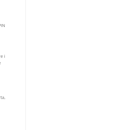
PIN
e i
e
ta,
i