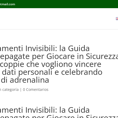
tmail.com
menti Invisibili: la Guida
Prepagate per Giocare in Sicurezz
 coppie che vogliono vincere
 dati personali e celebrando
 di adrenalina
n categoría
|
0 Comentarios
menti Invisibili: la Guida
Prepagate per Giocare in Sicurezz