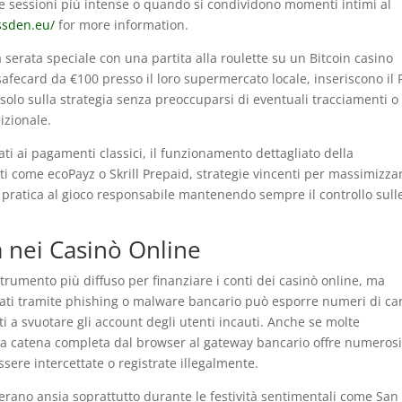
e sessioni più intense o quando si condividono momenti intimi al
issden.eu/
for more information.
erata speciale con una partita alla roulette su un Bitcoin casino
afecard da €100 presso il loro supermercato locale, inseriscono il 
 solo sulla strategia senza preoccuparsi di eventuali tracciamenti o
izionale.
ati ai pagamenti classici, il funzionamento dettagliato della
i come ecoPayz o Skrill Prepaid, strategie vincenti per massimizzar
 pratica al gioco responsabile mantenendo sempre il controllo sull
a nei Casinò Online
strumento più diffuso per finanziare i conti dei casinò online, ma
dati tramite phishing o malware bancario può esporre numeri di car
i a svuotare gli account degli utenti incauti. Anche se molte
, la catena completa dal browser al gateway bancario offre numeros
sere intercettate o registrate illegalmente.
nerano ansia soprattutto durante le festività sentimentali come San