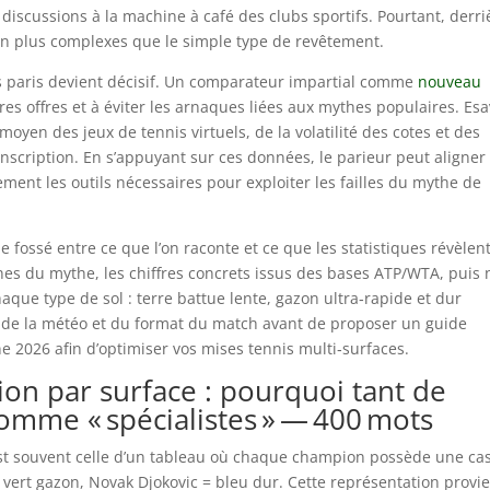
 discussions à la machine à café des clubs sportifs. Pourtant, derri
en plus complexes que le simple type de revêtement.
ses paris devient décisif. Un comparateur impartial comme
nouveau
es offres et à éviter les arnaques liées aux mythes populaires. Esa
yen des jeux de tennis virtuels, de la volatilité des cotes et des
scription. En s’appuyant sur ces données, le parieur peut aligner
ent les outils nécessaires pour exploiter les failles du mythe de
e fossé entre ce que l’on raconte et ce que les statistiques révèlen
nes du mythe, les chiffres concrets issus des bases ATP/WTA, puis
aque type de sol : terre battue lente, gazon ultra‑rapide et dur
 de la météo et du format du match avant de proposer un guide
ne 2026 afin d’optimiser vos mises tennis multi‑surfaces.
ion par surface : pourquoi tant de
omme « spécialistes » — 400 mots
 est souvent celle d’un tableau où chaque champion possède une ca
= vert gazon, Novak Djokovic = bleu dur. Cette représentation provi