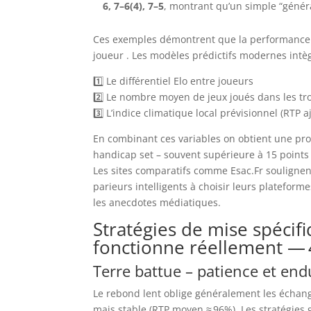
6, 7–6(4), 7–5
, montrant qu’un simple “génér
Ces exemples démontrent que la performance 
joueur . Les modèles prédictifs modernes intè
1️⃣ Le différentiel Elo entre joueurs
2️⃣ Le nombre moyen de jeux joués dans les troi
3️⃣ L’indice climatique local prévisionnel (RTP
En combinant ces variables on obtient une pro
handicap set – souvent supérieure à 15 points
Les sites comparatifs comme Esac.Fr soulignent
parieurs intelligents à choisir leurs platefor
les anecdotes médiatiques.
Stratégies de mise spécifi
fonctionne réellement —
Terre battue – patience et en
Le rebond lent oblige généralement les échanges
mais stable (RTP moyen ≈ 96%). Les stratégies 