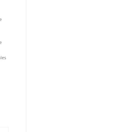
e
e
ales