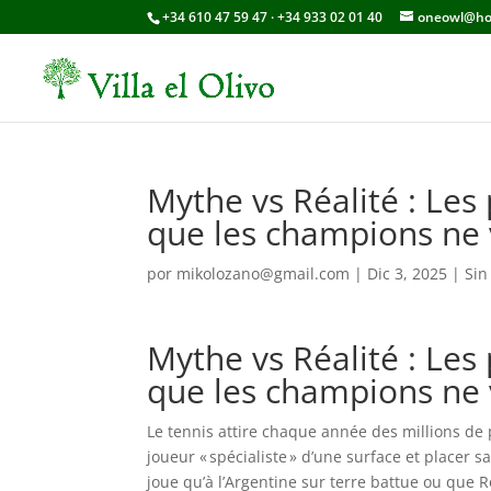
+34 610 47 59 47 · +34 933 02 01 40
oneowl@ho
Mythe vs Réalité : Les 
que les champions ne 
por
mikolozano@gmail.com
|
Dic 3, 2025
|
Sin
Mythe vs Réalité : Les 
que les champions ne 
Le tennis attire chaque année des millions de p
joueur « spécialiste » d’une surface et placer
joue qu’à l’Argentine sur terre battue ou que