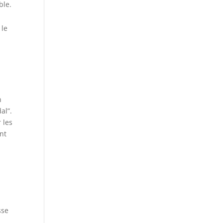
ble.
 le
n
al”.
 les
ent
sse