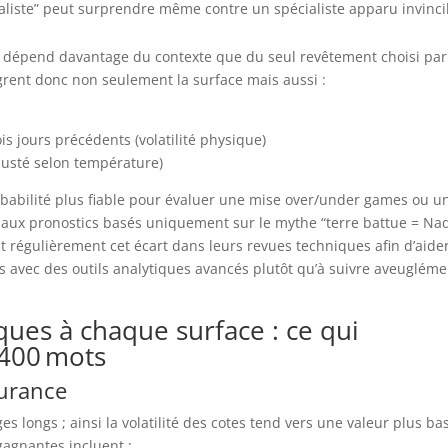
aliste” peut surprendre même contre un spécialiste apparu invinci
dépend davantage du contexte que du seul revêtement choisi par
grent donc non seulement la surface mais aussi :
s jours précédents (volatilité physique)
 ajusté selon température)
babilité plus fiable pour évaluer une mise over/under games ou u
 aux pronostics basés uniquement sur le mythe “terre battue = Nad
 régulièrement cet écart dans leurs revues techniques afin d’aider
mes avec des outils analytiques avancés plutôt qu’à suivre aveuglém
ques à chaque surface : ce qui
 400 mots
durance
 longs ; ainsi la volatilité des cotes tend vers une valeur plus ba
gagnantes incluent :