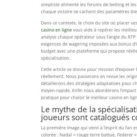
simpliste alimente les forums de betting et les
chaque victoire se cachent des paramètres bi
Dans ce contexte, le choix du site où placer 
casino en ligne
vous aide à repérer les meilleur
analyse chaque opérateur sous l’angle du RTP mo
exigences de wagering imposées aux bonus d’in
budget avec une plateforme qui propose réellem
spécialisation.
Cette article se donne pour mission d’exposer l
réellement. Nous passerons en revue les origi
détaillerons des stratégies adaptatives pour ch
moyen‑rapide. Enfin nous aborderons l’impact
pratique pour choisir le meilleur casino en lig
Le mythe de la spécialisat
joueurs sont catalogués c
La première image qui vient à l’esprit du fan
colorée : Nadal = rouge terre battue, Federer 