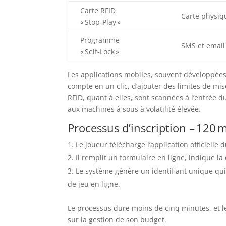
Carte RFID
Carte physiq
« Stop‑Play »
Programme
SMS et email
« Self‑Lock »
Les applications mobiles, souvent développées 
compte en un clic, d’ajouter des limites de mi
RFID, quant à elles, sont scannées à l’entrée 
aux machines à sous à volatilité élevée.
Processus d’inscription – 120 
Le joueur télécharge l’application officielle 
Il remplit un formulaire en ligne, indique la
Le système génère un identifiant unique qui
de jeu en ligne.
Le processus dure moins de cinq minutes, et l
sur la gestion de son budget.