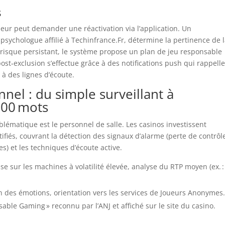
s
oueur peut demander une réactivation via l’application. Un
 psychologue affilié à Techinfrance.Fr, détermine la pertinence de 
 risque persistant, le système propose un plan de jeu responsable
post‑exclusion s’effectue grâce à des notifications push qui rappell
 à des lignes d’écoute.
nel : du simple surveillant à
 300 mots
blématique est le personnel de salle. Les casinos investissent
fiés, couvrant la détection des signaux d’alarme (perte de contrôl
) et les techniques d’écoute active.
se sur les machines à volatilité élevée, analyse du RTP moyen (ex. :
ion des émotions, orientation vers les services de Joueurs Anonymes
sable Gaming » reconnu par l’ANJ et affiché sur le site du casino.