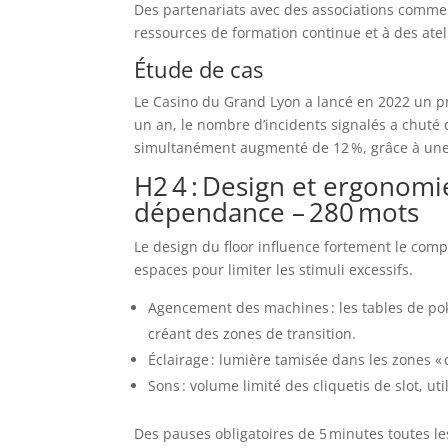
Des partenariats avec des associations comm
ressources de formation continue et à des ateli
Étude de cas
Le Casino du Grand Lyon a lancé en 2022 un p
un an, le nombre d’incidents signalés a chuté 
simultanément augmenté de 12 %, grâce à une
H2 4 : Design et ergonomi
dépendance – 280 mots
Le design du floor influence fortement le co
espaces pour limiter les stimuli excessifs.
Agencement des machines : les tables de poke
créant des zones de transition.
Éclairage : lumière tamisée dans les zones « 
Sons : volume limité des cliquetis de slot, u
Des pauses obligatoires de 5 minutes toutes le