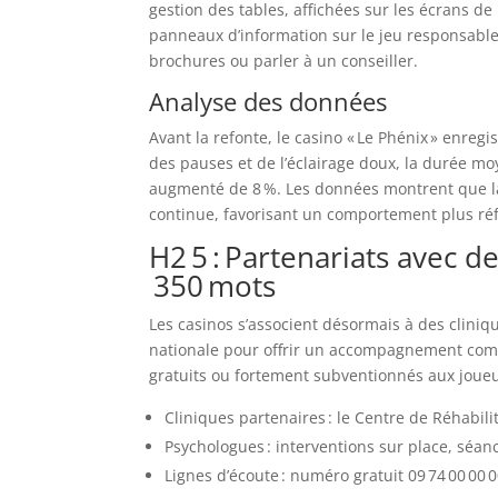
gestion des tables, affichées sur les écrans d
panneaux d’information sur le jeu responsable,
brochures ou parler à un conseiller.
Analyse des données
Avant la refonte, le casino « Le Phénix » enregi
des pauses et de l’éclairage doux, la durée mo
augmenté de 8 %. Les données montrent que la 
continue, favorisant un comportement plus réf
H2 5 : Partenariats avec 
350 mots
Les casinos s’associent désormais à des cliniq
nationale pour offrir un accompagnement com
gratuits ou fortement subventionnés aux joueur
Cliniques partenaires : le Centre de Réhabilit
Psychologues : interventions sur place, séanc
Lignes d’écoute : numéro gratuit 09 74 00 00 0