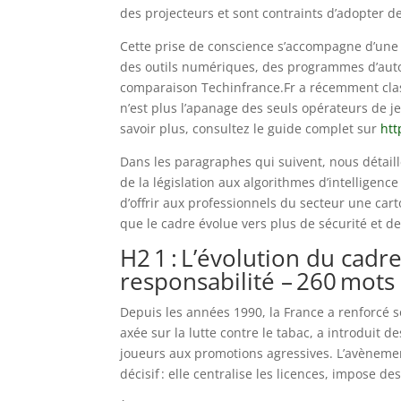
des projecteurs et sont contraints d’adopter d
Cette prise de conscience s’accompagne d’une 
des outils numériques, des programmes d’auto‑
comparaison Techinfrance.Fr a récemment class
n’est plus l’apanage des seuls opérateurs de j
savoir plus, consultez le guide complet sur
htt
Dans les paragraphes qui suivent, nous détail
de la législation aux algorithmes d’intelligence 
d’offrir aux professionnels du secteur une car
que le cadre évolue vers plus de sécurité et d
H2 1 : L’évolution du cadr
responsabilité – 260 mots
Depuis les années 1990, la France a renforcé so
axée sur la lutte contre le tabac, a introduit de
joueurs aux promotions agressives. L’avènemen
décisif : elle centralise les licences, impose 