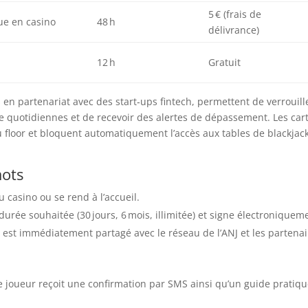
5 € (frais de
ue en casino
48 h
délivrance)
12 h
Gratuit
en partenariat avec des start‑ups fintech, permettent de verrouille
se quotidiennes et de recevoir des alertes de dépassement. Les car
du floor et bloquent automatiquement l’accès aux tables de blackjac
mots
du casino ou se rend à l’accueil.
 durée souhaitée (30 jours, 6 mois, illimitée) et signe électroniquem
 est immédiatement partagé avec le réseau de l’ANJ et les partenai
e joueur reçoit une confirmation par SMS ainsi qu’un guide pratiq