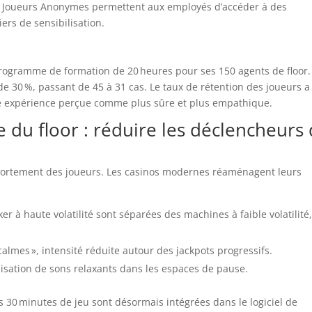
e Joueurs Anonymes permettent aux employés d’accéder à des
ers de sensibilisation.
rogramme de formation de 20 heures pour ses 150 agents de floor.
de 30 %, passant de 45 à 31 cas. Le taux de rétention des joueurs a
 expérience perçue comme plus sûre et plus empathique.
e du floor : réduire les déclencheurs
mportement des joueurs. Les casinos modernes réaménagent leurs
r à haute volatilité sont séparées des machines à faible volatilité
calmes », intensité réduite autour des jackpots progressifs.
tilisation de sons relaxants dans les espaces de pause.
s 30 minutes de jeu sont désormais intégrées dans le logiciel de