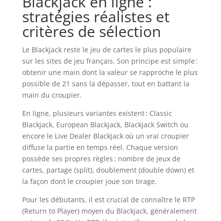
Blackjack en ligne :
stratégies réalistes et
critères de sélection
Le Blackjack reste le jeu de cartes le plus populaire
sur les sites de jeu français. Son principe est simple :
obtenir une main dont la valeur se rapproche le plus
possible de 21 sans la dépasser, tout en battant la
main du croupier.
En ligne, plusieurs variantes existent : Classic
Blackjack, European Blackjack, Blackjack Switch ou
encore le Live Dealer Blackjack où un vrai croupier
diffuse la partie en temps réel. Chaque version
possède ses propres règles : nombre de jeux de
cartes, partage (split), doublement (double down) et
la façon dont le croupier joue son tirage.
Pour les débutants, il est crucial de connaître le RTP
(Return to Player) moyen du Blackjack, généralement