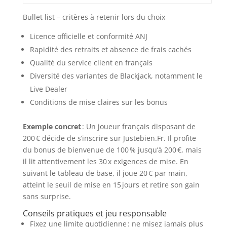
Bullet list – critères à retenir lors du choix
Licence officielle et conformité ANJ
Rapidité des retraits et absence de frais cachés
Qualité du service client en français
Diversité des variantes de Blackjack, notamment le
Live Dealer
Conditions de mise claires sur les bonus
Exemple concret
: Un joueur français disposant de
200 € décide de s’inscrire sur Justebien.Fr. Il profite
du bonus de bienvenue de 100 % jusqu’à 200 €, mais
il lit attentivement les 30 x exigences de mise. En
suivant le tableau de base, il joue 20 € par main,
atteint le seuil de mise en 15 jours et retire son gain
sans surprise.
Conseils pratiques et jeu responsable
Fixez une limite quotidienne : ne misez jamais plus