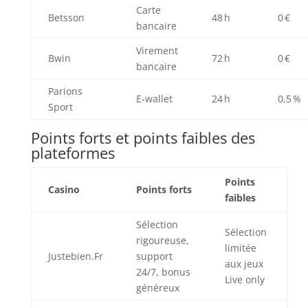
Carte
Betsson
48 h
0 €
bancaire
Virement
Bwin
72 h
0 €
bancaire
Parions
E‑wallet
24 h
0,5 %
Sport
Points forts et points faibles des
plateformes
Points
Casino
Points forts
faibles
Sélection
Sélection
rigoureuse,
limitée
Justebien.Fr
support
aux jeux
24/7, bonus
Live only
généreux