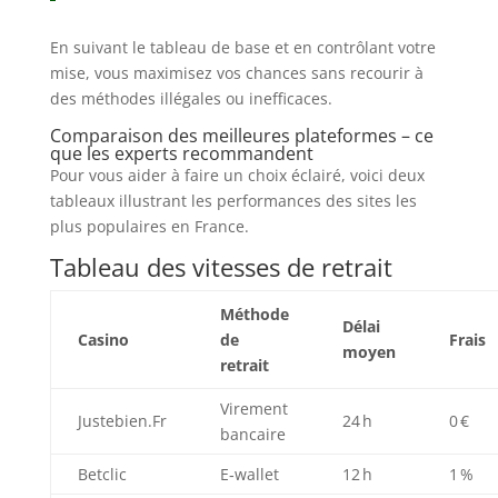
En suivant le tableau de base et en contrôlant votre
mise, vous maximisez vos chances sans recourir à
des méthodes illégales ou inefficaces.
Comparaison des meilleures plateformes – ce
que les experts recommandent
Pour vous aider à faire un choix éclairé, voici deux
tableaux illustrant les performances des sites les
plus populaires en France.
Tableau des vitesses de retrait
Méthode
Délai
Casino
de
Frais
moyen
retrait
Virement
Justebien.Fr
24 h
0 €
bancaire
Betclic
E‑wallet
12 h
1 %