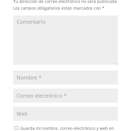
Tu dirección de correo electrónico no será publicada.
Los campos obligatorios están marcados con
*
Guarda mi nombre, correo electrónico y web en