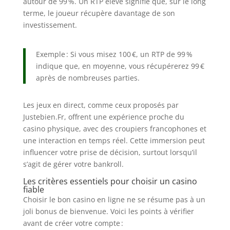
autour de 99 %. Un RTP élevé signifie que, sur le long
terme, le joueur récupère davantage de son
investissement.
Exemple : Si vous misez 100 €, un RTP de 99 %
indique que, en moyenne, vous récupérerez 99 €
après de nombreuses parties.
Les jeux en direct, comme ceux proposés par
Justebien.Fr, offrent une expérience proche du
casino physique, avec des croupiers francophones et
une interaction en temps réel. Cette immersion peut
influencer votre prise de décision, surtout lorsqu’il
s’agit de gérer votre bankroll.
Les critères essentiels pour choisir un casino
fiable
Choisir le bon casino en ligne ne se résume pas à un
joli bonus de bienvenue. Voici les points à vérifier
avant de créer votre compte :