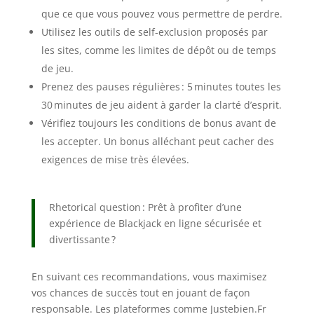
que ce que vous pouvez vous permettre de perdre.
Utilisez les outils de self‑exclusion proposés par
les sites, comme les limites de dépôt ou de temps
de jeu.
Prenez des pauses régulières : 5 minutes toutes les
30 minutes de jeu aident à garder la clarté d’esprit.
Vérifiez toujours les conditions de bonus avant de
les accepter. Un bonus alléchant peut cacher des
exigences de mise très élevées.
Rhetorical question : Prêt à profiter d’une
expérience de Blackjack en ligne sécurisée et
divertissante ?
En suivant ces recommandations, vous maximisez
vos chances de succès tout en jouant de façon
responsable. Les plateformes comme Justebien.Fr