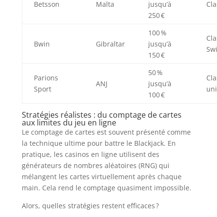
Betsson
Malta
jusqu’à
Cla
250 €
100 %
Cla
Bwin
Gibraltar
jusqu’à
Swi
150 €
50 %
Parions
Cla
ANJ
jusqu’à
Sport
un
100 €
Stratégies réalistes : du comptage de cartes
aux limites du jeu en ligne
Le comptage de cartes est souvent présenté comme
la technique ultime pour battre le Blackjack. En
pratique, les casinos en ligne utilisent des
générateurs de nombres aléatoires (RNG) qui
mélangent les cartes virtuellement après chaque
main. Cela rend le comptage quasiment impossible.
Alors, quelles stratégies restent efficaces ?