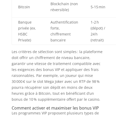
Blockchain (non
Bitcoin
5‑15 min
réversible)
Banque
Authentification
1‑2 h
privée (ex.
forte,
(dépot) /
HSBC
chiffrement
24 h
Private)
bancaire
(retrait)
Les critères de sélection sont simples : la plateforme
doit offrir un chiffrement de niveau bancaire,
garantir une vitesse de traitement compatible avec
les exigences des bonus VIP et appliquer des frais
raisonnables. Par exemple, un joueur qui mise
30 000 € sur le slot Mega Joker avec un RTP de 98 %
pourra récupérer son dépôt en moins de deux
heures grâce à Bitcoin, tout en bénéficiant d’un
bonus de 10 % supplémentaire offert par le casino.
Comment activer et maximiser les bonus VIP
Les programmes VIP proposent plusieurs types de