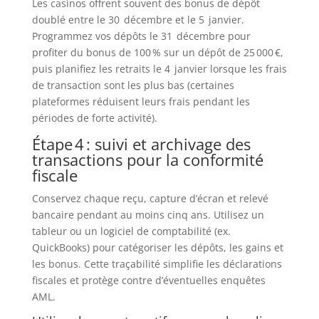
Les casinos offrent souvent des bonus de dépôt
doublé entre le 30 décembre et le 5 janvier.
Programmez vos dépôts le 31 décembre pour
profiter du bonus de 100 % sur un dépôt de 25 000 €,
puis planifiez les retraits le 4 janvier lorsque les frais
de transaction sont les plus bas (certaines
plateformes réduisent leurs frais pendant les
périodes de forte activité).
Étape 4 : suivi et archivage des
transactions pour la conformité
fiscale
Conservez chaque reçu, capture d’écran et relevé
bancaire pendant au moins cinq ans. Utilisez un
tableur ou un logiciel de comptabilité (ex.
QuickBooks) pour catégoriser les dépôts, les gains et
les bonus. Cette traçabilité simplifie les déclarations
fiscales et protège contre d’éventuelles enquêtes
AML.