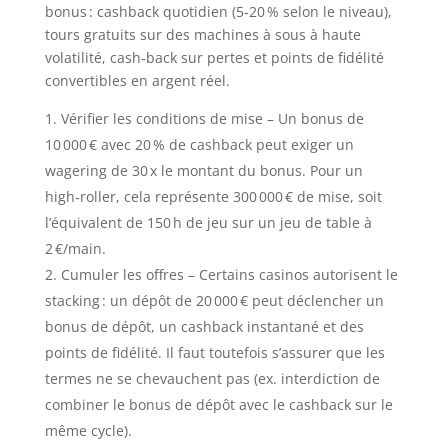
bonus : cashback quotidien (5‑20 % selon le niveau),
tours gratuits sur des machines à sous à haute
volatilité, cash‑back sur pertes et points de fidélité
convertibles en argent réel.
Vérifier les conditions de mise – Un bonus de
10 000 € avec 20 % de cashback peut exiger un
wagering de 30 x le montant du bonus. Pour un
high‑roller, cela représente 300 000 € de mise, soit
l’équivalent de 150 h de jeu sur un jeu de table à
2 €/main.
Cumuler les offres – Certains casinos autorisent le
stacking : un dépôt de 20 000 € peut déclencher un
bonus de dépôt, un cashback instantané et des
points de fidélité. Il faut toutefois s’assurer que les
termes ne se chevauchent pas (ex. interdiction de
combiner le bonus de dépôt avec le cashback sur le
même cycle).