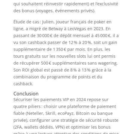
qui souhaitent réinvestir rapidement) et l’exclusivité
des bonus (voyages, événements privés).
Étude de cas : Julien, joueur français de poker en
ligne, a migré de Betway à LeoVegas en 2023. En
passant de 30 000 € de dépôt mensuel à 45 000 €, il a
vu son cashback passer de 12 % à 20 %, soit un gain
supplémentaire de 1 350 € par mois. En plus, les
tours gratuits sur les nouvelles slots lui ont permis
de récupérer 500 € supplémentaires sans wagering.
Son ROI global est passé de 8 % à 13 % grâce à la
combinaison du programme de points et du
cashback.
Conclusion
Sécuriser les paiements VIP en 2024 repose sur
quatre piliers : choisir une plateforme de paiement
fiable (Neteller, Skrill, ecoPayz, Bitcoin ou banque
privée), configurer une stratégie de sécurité robuste
(2FA, wallets dédiés, VPN) et optimiser les bonus
grâce à une lecture attentive des conditions de mise.