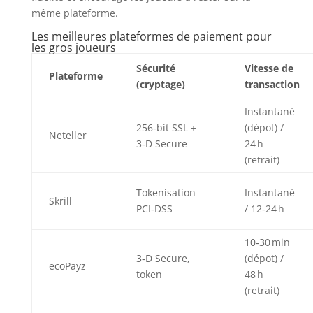
même plateforme.
Les meilleures plateformes de paiement pour
les gros joueurs
Sécurité
Vitesse de
Plateforme
(cryptage)
transaction
Instantané
256‑bit SSL +
(dépot) /
Neteller
3‑D Secure
24 h
(retrait)
Tokenisation
Instantané
Skrill
PCI‑DSS
/ 12‑24 h
10‑30 min
3‑D Secure,
(dépot) /
ecoPayz
token
48 h
(retrait)