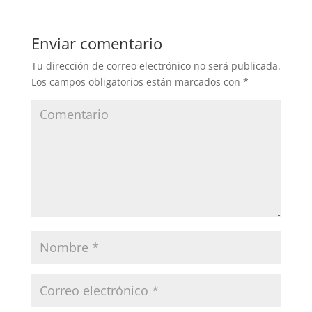
Enviar comentario
Tu dirección de correo electrónico no será publicada.
Los campos obligatorios están marcados con
*