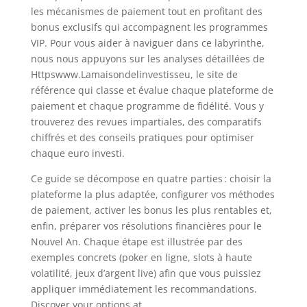
les mécanismes de paiement tout en profitant des
bonus exclusifs qui accompagnent les programmes
VIP. Pour vous aider à naviguer dans ce labyrinthe,
nous nous appuyons sur les analyses détaillées de
Httpswww.Lamaisondelinvestisseu, le site de
référence qui classe et évalue chaque plateforme de
paiement et chaque programme de fidélité. Vous y
trouverez des revues impartiales, des comparatifs
chiffrés et des conseils pratiques pour optimiser
chaque euro investi.
Ce guide se décompose en quatre parties : choisir la
plateforme la plus adaptée, configurer vos méthodes
de paiement, activer les bonus les plus rentables et,
enfin, préparer vos résolutions financières pour le
Nouvel An. Chaque étape est illustrée par des
exemples concrets (poker en ligne, slots à haute
volatilité, jeux d’argent live) afin que vous puissiez
appliquer immédiatement les recommandations.
Discover your options at