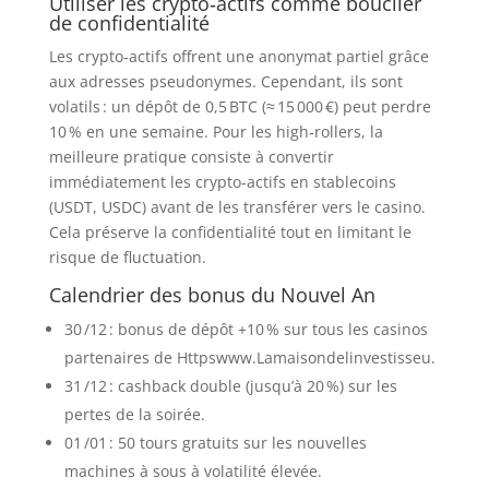
Utiliser les crypto‑actifs comme bouclier
de confidentialité
Les crypto‑actifs offrent une anonymat partiel grâce
aux adresses pseudonymes. Cependant, ils sont
volatils : un dépôt de 0,5 BTC (≈ 15 000 €) peut perdre
10 % en une semaine. Pour les high‑rollers, la
meilleure pratique consiste à convertir
immédiatement les crypto‑actifs en stablecoins
(USDT, USDC) avant de les transférer vers le casino.
Cela préserve la confidentialité tout en limitant le
risque de fluctuation.
Calendrier des bonus du Nouvel An
30 /12 : bonus de dépôt +10 % sur tous les casinos
partenaires de Httpswww.Lamaisondelinvestisseu.
31 /12 : cashback double (jusqu’à 20 %) sur les
pertes de la soirée.
01 /01 : 50 tours gratuits sur les nouvelles
machines à sous à volatilité élevée.