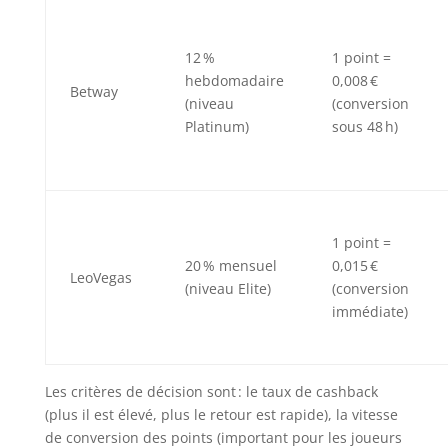
12 %
1 point =
hebdomadaire
0,008 €
Betway
(niveau
(conversion
Platinum)
sous 48 h)
1 point =
20 % mensuel
0,015 €
LeoVegas
(niveau Elite)
(conversion
immédiate)
Les critères de décision sont : le taux de cashback
(plus il est élevé, plus le retour est rapide), la vitesse
de conversion des points (important pour les joueurs