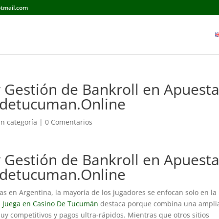
tmail.com
y Gestión de Bankroll en Apuest
odetucuman.Online
in categoría
|
0 Comentarios
y Gestión de Bankroll en Apuest
odetucuman.Online
s en Argentina, la mayoría de los jugadores se enfocan solo en la
,
Juega en Casino De Tucumán
destaca porque combina una ampli
y competitivos y pagos ultra‑rápidos. Mientras que otros sitios