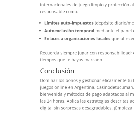
internacionales de juego limpio y protección a
responsable como:
Límites auto‑impuestos
(depósito diario/me
Autoexclusión temporal
mediante el panel 
Enlaces a organizaciones locales
que ofrecen
Recuerda siempre jugar con responsabilidad; es
tiempos que te hayas marcado.
Conclusión
Dominar los bonos y gestionar eficazmente tu b
juegos online en Argentina. Casinodetucuman
bienvenida y métodos de pago adaptados al mer
las 24 horas. Aplica las estrategias descritas 
digital sin sorpresas desagradables. ¡Empieza h