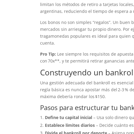
limitan los métodos de retiro a tarjetas local
argentinas, reduciendo el tiempo de espera a 
Los bonos no son simples “regalos”. Un buen b
mercados sin arriesgar tu propio dinero. Por ej
tragamonedas populares es ideal para quien q
cuenta.
Pro Tip:
Lee siempre los requisitos de apuesta
con 70x**, y te permitirá retirar ganancias ant
Construyendo un bankroll
Una gestión adecuada del bankroll es esencial 
regla básica es nunca apostar más del 2‑3 % de 
máxima debería rondar los $150.
Pasos para estructurar tu bank
Define tu capital inicial
– Usa solo dinero q
Establece límites diarios
– Decide cuánto es
Divide el bankroll por deporte
– Asigna porc