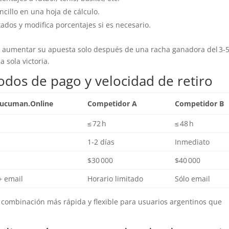
ncillo en una hoja de cálculo.
dos y modifica porcentajes si es necesario.
n aumentar su apuesta solo después de una racha ganadora del 3‑
 sola victoria.
dos de pago y velocidad de retiro
tucuman.Online
Competidor A
Competidor B
≤ 72 h
≤ 48 h
1‑2 días
Inmediato
$30 000
$40 000
+ email
Horario limitado
Sólo email
a combinación más rápida y flexible para usuarios argentinos que