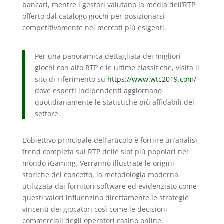
bancari, mentre i gestori valutano la media dell’RTP
offerto dal catalogo giochi per posizionarsi
competitivamente nei mercati più esigenti.
Per una panoramica dettagliata dei migliori
giochi con alto RTP e le ultime classifiche, visita il
sito di riferimento su
https://www.wtc2019.com/
dove esperti indipendenti aggiornano
quotidianamente le statistiche più affidabili del
settore.
L’obiettivo principale dell’articolo è fornire un’analisi
trend completa sul RTP delle slot più popolari nel
mondo iGaming. Verranno illustrate le origini
storiche del concetto, la metodologia moderna
utilizzata dai fornitori software ed evidenziato come
questi valori influenzino direttamente le strategie
vincenti dei giocatori così come le decisioni
commerciali degli operatori casino online.