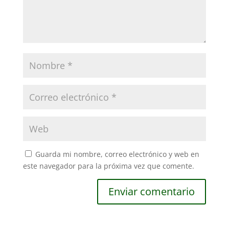
Guarda mi nombre, correo electrónico y web en
este navegador para la próxima vez que comente.