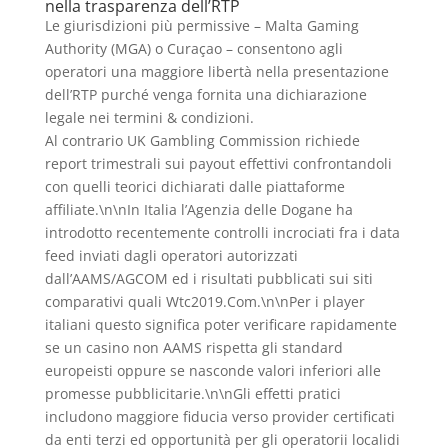
nella trasparenza dell’RTP
Le giurisdizioni più permissive – Malta Gaming
Authority (MGA) o Curaçao – consentono agli
operatori una maggiore libertà nella presentazione
dell’RTP purché venga fornita una dichiarazione
legale nei termini & condizioni.
Al contrario UK Gambling Commission richiede
report trimestrali sui payout effettivi confrontandoli
con quelli teorici dichiarati dalle piattaforme
affiliate.\n\nIn Italia l’Agenzia delle Dogane ha
introdotto recentemente controlli incrociati fra i data
feed inviati dagli operatori autorizzati
dall’AAMS/AGCOM ed i risultati pubblicati sui siti
comparativi quali Wtc2019.Com.\n\nPer i player
italiani questo significa poter verificare rapidamente
se un casino non AAMS rispetta gli standard
europeisti oppure se nasconde valori inferiori alle
promesse pubblicitarie.\n\nGli effetti pratici
includono maggiore fiducia verso provider certificati
da enti terzi ed opportunità per gli operatorii localidi