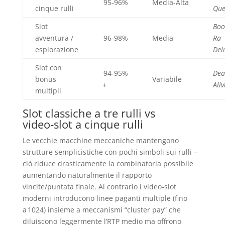
95‑96%
Media‑Alta
cinque rulli
Que
Slot
Boo
avventura /
96‑98%
Media
Ra
esplorazione
Del
Slot con
94‑95%
Dea
bonus
Variabile
+
Aliv
multipli
Slot classiche a tre rulli vs
video‑slot a cinque rulli
Le vecchie macchine meccaniche mantengono
strutture semplicistiche con pochi simboli sui rulli –
ciò riduce drasticamente la combinatoria possibile
aumentando naturalmente il rapporto
vincite/puntata finale. Al contrario i video‑slot
moderni introducono linee paganti multiple (fino
a 1024) insieme a meccanismi “cluster pay” che
diluiscono leggermente l’RTP medio ma offrono