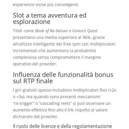
esperienze visive più coinvolgenti.
Slot a tema avventura ed
esplorazione
Titoli come
Book of Ra Deluxe
o
Gonzo’s Quest
presentano una media superiore al 96%, grazie
all’utilizzo intelligente dei free spin con moltiplicatori
incrementali che aumentano la probabilità
complessiva senza compromettere il margine
operativo del provider.
Influenza delle funzionalità bonus
sul RTP finale
I giri gratuiti spesso includono moltiplicatori fissi (+2x
o +3x), ma quando sono presenti meccanismi
“re‑trigger” o “cascading reels” si può osservare un
aumento effettivo fino allo 0·5% rispetto al valore
dichiarato dal provider.
Il ruolo delle licenze e della regolamentazione