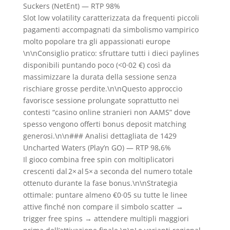
Suckers (NetEnt) — RTP 98%
Slot low volatility caratterizzata da frequenti piccoli
pagamenti accompagnati da simbolismo vampirico
molto popolare tra gli appassionati europe​
\n\nConsiglio pratico: sfruttare tutti i dieci paylines
disponibili puntando poco (<0·02 €) così da
massimizzare la durata della sessione senza
rischiare grosse perdite.\n\nQuesto approccio
favorisce sessione prolungate soprattutto nei
contesti “casino online stranieri non AAMS” dove
spesso vengono offerti bonus deposit matching
generosi.\n\n### Analisi dettagliata de 1429
Uncharted Waters (Play’n GO) — RTP 98,6%
Il gioco combina free spin con moltiplicatori
crescenti dal 2× al 5× a seconda del numero totale
ottenuto durante la fase bonus.\n\nStrategia
ottimale: puntare almeno €0·05 su tutte le linee
attive finché non compare il simbolo scatter →
trigger free spins → attendere multipli maggiori