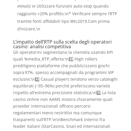
minuti).\n
Utilizzare funzioni auto‑stop quando
raggiunto +20% profitto.\n* Verificare sempre l’RTP
tramite fonti affidabili tipo Wtc2019.Com prima
d’iniziare.\n
L’impatto dell’RTP sulla scelta degli operatori
casino: analisi competitiva
Gli operator​\ni segmentano la clientela usando KPI
quali %media_RTP_offerta:\n1️⃣ High rollers
prediligono piattaforme che pubblicizzano giochi
sopra 97%, spesso accompagnati da programmi VIP
esclusivi;\n2️⃣ Casual players tendono verso cataloghi
equilibrati (~95–96%) perché preferiscono varietà
rispetto all’estrema precisione statistica;\n3️⃣ La lista
casino online non AAMS mostra chiaramente quali
provider internazionali offrono percorsi
regolamentari meno restrittivi ma comunque
trasparenti sull’RTP.\n\nBenchmark interno fra
leader italiani (StarCasinò, Snai) ed internazionali