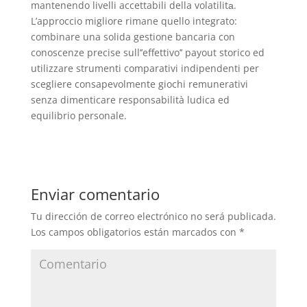
mantenendo livelli accettabili de­lla volatilitа.
L’approccio migliore rimane quello integrato:
combinare una solida gestione bancaria con
conoscenze precise sull’’effettivo’’ payout storico ed
utilizzare strumenti comparativi indipendenti per
scegliere consapevolmente giochi remunerativi
senza dimenticare responsabilità ludica ed
equilibrio personale.​
Enviar comentario
Tu dirección de correo electrónico no será publicada.
Los campos obligatorios están marcados con
*