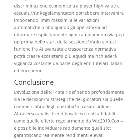
discriminazione economica tra player high value e
casuals.\n\nRegolamentatori potrebbero intervenire
imponendo limiti massimi alle variazioni
automatiche o obbligando gli operator​\ni ad
informare esplicitamente ogni cambiamento via pop-
up prima dello start della sessione.\n\nIn sintesi
l’unione fra AI avanzata e trasparenza normativa
potrà creare ecosistemi più equidi ma richiederà
vigilanza costante da parte degli enti tutelari italiani
ed europe​\ni.
Conclusione
L’evoluzione dell’RTP sta ridefinendo profondamente
sia le decision­\ni strategiche dei giocatori sia quelle
commercial­\ni degli operator​\ni casino online.
Attraverso analisi trend basate su fontі affidabili –
come quelle offerte regolarmente da Wtc2019.Com–
è possibile individuare rapidamente quali slot
garantiscano realmente rendimenti elevatі