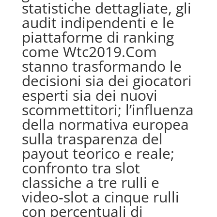
statistiche dettagliate, gli
audit indipendenti e le
piattaforme di ranking
come Wtc2019.Com
stanno trasformando le
decisioni sia dei giocatori
esperti sia dei nuovi
scommettitori; l’influenza
della normativa europea
sulla trasparenza del
payout teorico e reale;
confronto tra slot
classiche a tre rulli e
video‑slot a cinque rulli
con percentuali di