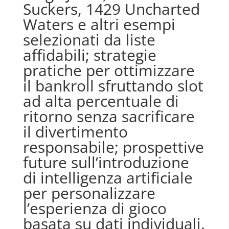
Suckers, 1429 Uncharted
Waters e altri esempi
selezionati da liste
affidabili; strategie
pratiche per ottimizzare
il bankroll sfruttando slot
ad alta percentuale di
ritorno senza sacrificare
il divertimento
responsabile; prospettive
future sull’introduzione
di intelligenza artificiale
per personalizzare
l’esperienza di gioco
basata su dati individuali.