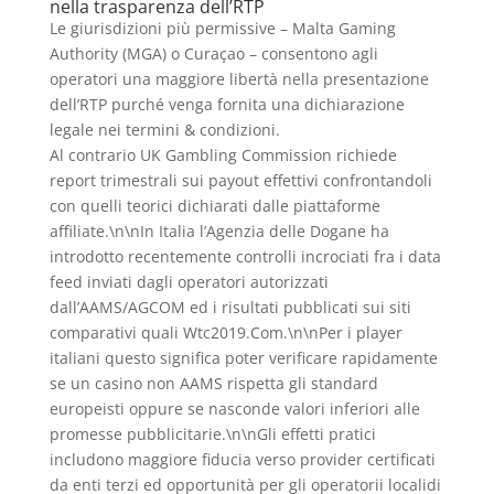
nella trasparenza dell’RTP
Le giurisdizioni più permissive – Malta Gaming
Authority (MGA) o Curaçao – consentono agli
operatori una maggiore libertà nella presentazione
dell’RTP purché venga fornita una dichiarazione
legale nei termini & condizioni.
Al contrario UK Gambling Commission richiede
report trimestrali sui payout effettivi confrontandoli
con quelli teorici dichiarati dalle piattaforme
affiliate.\n\nIn Italia l’Agenzia delle Dogane ha
introdotto recentemente controlli incrociati fra i data
feed inviati dagli operatori autorizzati
dall’AAMS/AGCOM ed i risultati pubblicati sui siti
comparativi quali Wtc2019.Com.\n\nPer i player
italiani questo significa poter verificare rapidamente
se un casino non AAMS rispetta gli standard
europeisti oppure se nasconde valori inferiori alle
promesse pubblicitarie.\n\nGli effetti pratici
includono maggiore fiducia verso provider certificati
da enti terzi ed opportunità per gli operatorii localidi