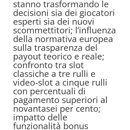
stanno trasformando le
decisioni sia dei giocatori
esperti sia dei nuovi
scommettitori; l’influenza
della normativa europea
sulla trasparenza del
payout teorico e reale;
confronto tra slot
classiche a tre rulli e
video‑slot a cinque rulli
con percentuali di
pagamento superiori al
novantasei per cento;
impatto delle
funzionalità bonus