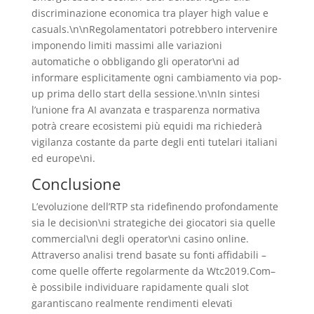
discriminazione economica tra player high value e
casuals.\n\nRegolamentatori potrebbero intervenire
imponendo limiti massimi alle variazioni
automatiche o obbligando gli operator​\ni ad
informare esplicitamente ogni cambiamento via pop-
up prima dello start della sessione.\n\nIn sintesi
l’unione fra AI avanzata e trasparenza normativa
potrà creare ecosistemi più equidi ma richiederà
vigilanza costante da parte degli enti tutelari italiani
ed europe​\ni.
Conclusione
L’evoluzione dell’RTP sta ridefinendo profondamente
sia le decision­\ni strategiche dei giocatori sia quelle
commercial­\ni degli operator​\ni casino online.
Attraverso analisi trend basate su fontі affidabili –
come quelle offerte regolarmente da Wtc2019.Com–
è possibile individuare rapidamente quali slot
garantiscano realmente rendimenti elevatі