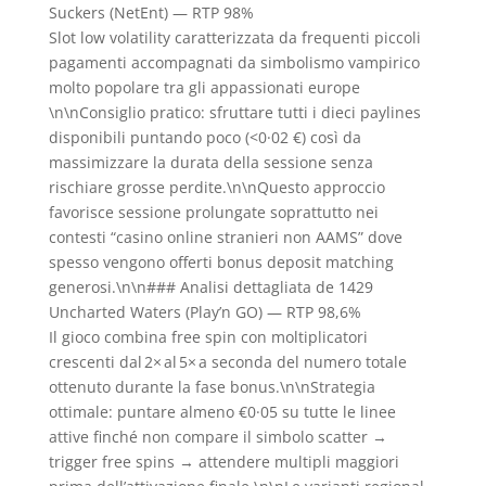
Suckers (NetEnt) — RTP 98%
Slot low volatility caratterizzata da frequenti piccoli
pagamenti accompagnati da simbolismo vampirico
molto popolare tra gli appassionati europe​
\n\nConsiglio pratico: sfruttare tutti i dieci paylines
disponibili puntando poco (<0·02 €) così da
massimizzare la durata della sessione senza
rischiare grosse perdite.\n\nQuesto approccio
favorisce sessione prolungate soprattutto nei
contesti “casino online stranieri non AAMS” dove
spesso vengono offerti bonus deposit matching
generosi.\n\n### Analisi dettagliata de 1429
Uncharted Waters (Play’n GO) — RTP 98,6%
Il gioco combina free spin con moltiplicatori
crescenti dal 2× al 5× a seconda del numero totale
ottenuto durante la fase bonus.\n\nStrategia
ottimale: puntare almeno €0·05 su tutte le linee
attive finché non compare il simbolo scatter →
trigger free spins → attendere multipli maggiori