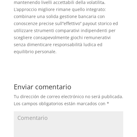
mantenendo livelli accettabili de­lla volatilitа.
L’approccio migliore rimane quello integrato:
combinare una solida gestione bancaria con
conoscenze precise sull’’effettivo’’ payout storico ed
utilizzare strumenti comparativi indipendenti per
scegliere consapevolmente giochi remunerativi
senza dimenticare responsabilità ludica ed
equilibrio personale.​
Enviar comentario
Tu dirección de correo electrónico no será publicada.
Los campos obligatorios están marcados con
*