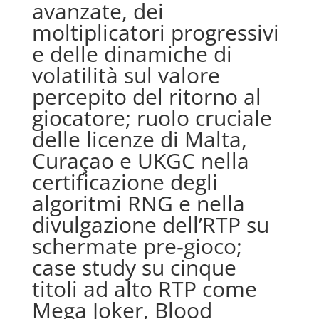
avanzate, dei
moltiplicatori progressivi
e delle dinamiche di
volatilità sul valore
percepito del ritorno al
giocatore; ruolo cruciale
delle licenze di Malta,
Curaçao e UKGC nella
certificazione degli
algoritmi RNG e nella
divulgazione dell’RTP su
schermate pre‑gioco;
case study su cinque
titoli ad alto RTP come
Mega Joker, Blood