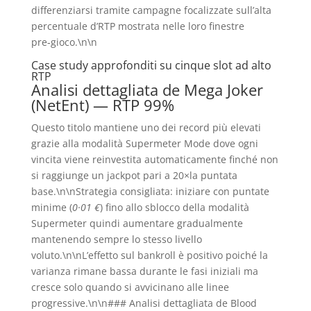
differenziarsi tramite campagne focalizzate sull’alta
percentuale d’RTP mostrata nelle loro finestre
pre‑gioco.\n\n
Case study approfonditi su cinque slot ad alto
RTP
Analisi dettagliata de Mega Joker
(NetEnt) — RTP 99%
Questo titolo mantiene uno dei record più elevati
grazie alla modalità Supermeter Mode dove ogni
vincita viene reinvestita automaticamente finché non
si raggiunge un jackpot pari a 20×la puntata
base.\n\nStrategia consigliata: iniziare con puntate
minime (
0·01 €
) fino allo sblocco della modalità
Supermeter quindi aumentare gradualmente
mantenendo sempre lo stesso livello
voluto.\n\nL’effetto sul bankroll è positivo poiché la
varianza rimane bassa durante le fasi iniziali ma
cresce solo quando si avvicinano alle linee
progressive.\n\n### Analisi dettagliata de Blood