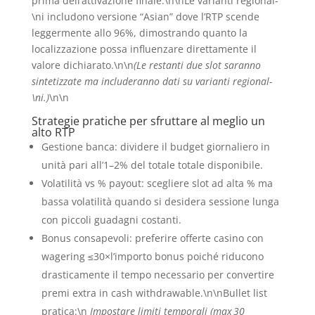
prima dell’attivazione finale.\n\nLe varianti regional­
\ni includono version­e “Asian” dove l’RTP scende
leggermente allo 96%, dimostrando quanto la
localizzazione possa influenzare direttamente il
valore dichiarato.\n\n
(Le restanti due slot saranno
sintetizzate ma includeranno dati su varianti regional­
\ni.)
\n\n
Strategie pratiche per sfruttare al meglio un
alto RTP
Gestione banca: dividere il budget giornaliero in
unità pari all’1–2% del totale totale disponibile.
Volatilità vs % payout: scegliere slot ad alta % ma
bassa volatilità quando si desidera sessione lunga
con piccoli guadagni costanti.
Bonus consapevoli: preferire offerte casino con
wagering ≤30×l’importo bonus poiché riducono
drasticamente il tempo necessario per convertire
premi extra in cash withdrawable.\n\nBullet list
pratica:\n
Impostare limiti temporali (max 30