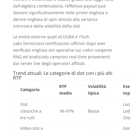
dell’algebra combinatoria, l’effettivo payout può
deviare significativamente nelle prime migliaia o
decine migliaia di spin dovuto alla varianza
intrinseca della volatilità della slot.
Le entità esterne quali eCOGRA e iTech
Labs forniscono certificazioni ufficiali dopo aver
verificato migliaia ore operative sui codici sorgente
RNG ed analizzato campioni real‑time provenienti
dai server live degli operatori affiliati.
Trend attuali: Le categorie di slot con i più alti
RTP
RTP
Volatilità
Es
Categoria
medio
tipica
top
Slot
Luc
classiche a
96‑97%
Bassa
Lad
tre rulli
Ch
Video‑slot a
Gon