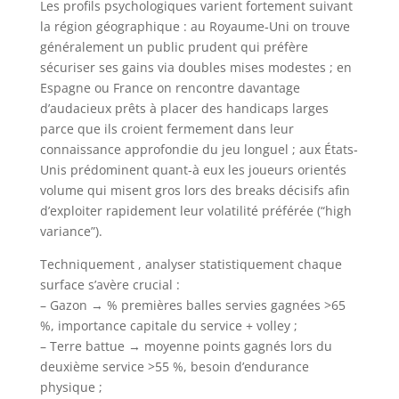
Les profils psychologiques varient fortement suivant
la région géographique : au Royaume‑Uni on trouve
généralement un public prudent qui préfère
sécuriser ses gains via doubles mises modestes ; en
Espagne ou France on rencontre davantage
d’audacieux prêts à placer des handicaps larges
parce que ils croient fermement dans leur
connaissance approfondie du jeu longuel ; aux États‐
Unis prédominent quant-à eux les joueurs orientés
volume qui misent gros lors des breaks décisifs afin
d’exploiter rapidement leur volatilité préférée (“high
variance”).
Techniquement , analyser statistiquement chaque
surface s’avère crucial :
– Gazon → % premières balles servies gagnées >65
%, importance capitale du service + volley ;
– Terre battue → moyenne points gagnés lors du
deuxième service >55 %, besoin d’endurance
physique ;