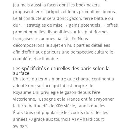
jeu mais aussi la façon dont les bookmakers
proposent leurs jackpots et leurs promotions bonus.
Le fil conducteur sera donc : gazon, terre battue ou
dur → stratégies de mise → gains potentiels → offres
promotionnelles disponibles sur les plateformes
françaises reconnues par Uic.Fr. Nous
décomposerons le sujet en huit parties détaillées
afin d’offrir aux parieurs une perspective culturelle
complète et actionable.
Les spécificités culturelles des paris selon la
surface
L’histoire du tennis montre que chaque continent a
adopté une surface qui lui est propre : le
Royaume‑Uni privilégie le gazon depuis l’ère
victorienne, l’Espagne et la France ont fait rayonner
la terre battue dès le XIXᵉ siècle, tandis que les
États‑Unis ont popularisé les courts durs dès les
années 70 grâce aux tournois ATP « hard‑court
swing ».