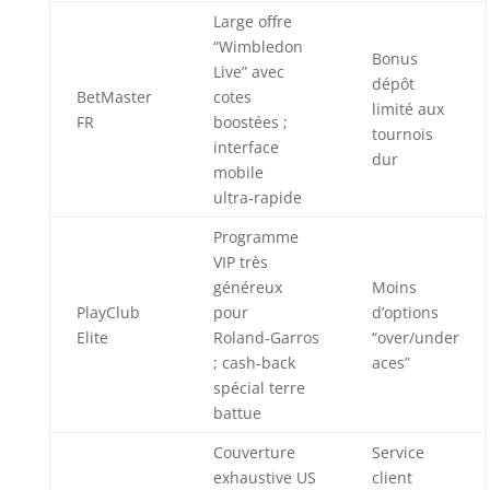
Large offre
“Wimbledon
Bonus
Live” avec
dépôt
BetMaster
cotes
limité aux
FR
boostées ;
tournois
interface
dur
mobile
ultra‑rapide
Programme
VIP très
généreux
Moins
PlayClub
pour
d’options
Elite
Roland‑Garros
“over/under
; cash‑back
aces”
spécial terre
battue
Couverture
Service
exhaustive US
client