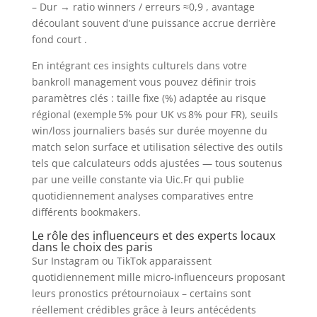
– Dur → ratio winners / erreurs ≈0,9 , avantage
découlant souvent d’une puissance accrue derrière
fond court .
En intégrant ces insights culturels dans votre
bankroll management vous pouvez définir trois
paramètres clés : taille fixe (%) adaptée au risque
régional (exemple 5% pour UK vs 8% pour FR), seuils
win/loss journaliers basés sur durée moyenne du
match selon surface et utilisation sélective des outils
tels que calculateurs odds ajustées — tous soutenus
par une veille constante via Uic.Fr qui publie
quotidiennement analyses comparatives entre
différents bookmakers.
Le rôle des influenceurs et des experts locaux
dans le choix des paris
Sur Instagram ou TikTok apparaissent
quotidiennement mille micro‑influenceurs proposant
leurs pronostics pré­tournoiaux – certains sont
réellement crédibles grâce à leurs antécédents