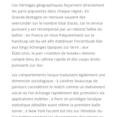
Ces héritages géographiques façonnent directement
les paris populaires dans chaque région. En
Grande‑Bretagne on retrouve souvent des
over/under sur le nombre total d’aces, car le service
puissant y est récompensé par un rebond faible du
ballon ; en France on mise fréquemment sur le
handicap set‑by‑set afin d’atténuer l’incertitude liée
aux longs échanges typiques sur terre ; aux
États‑Unis, le pari « nombre de breaks » domine
compte tenu du rythme rapide et des coups droits
puissants sur dur.
Les comportements locaux traduisent également une
dimension sociologique : à Londres beaucoup de
parieurs considèrent le match comme un événement
social où l’on échange rapidement des pronostics via
applications mobiles ; à Paris on privilégie l’analyse
statistique détaillée avant même la première balle
servie ; à New York l’accent est mis sur l’émotion du
live betting pendant les changements d’avantage au