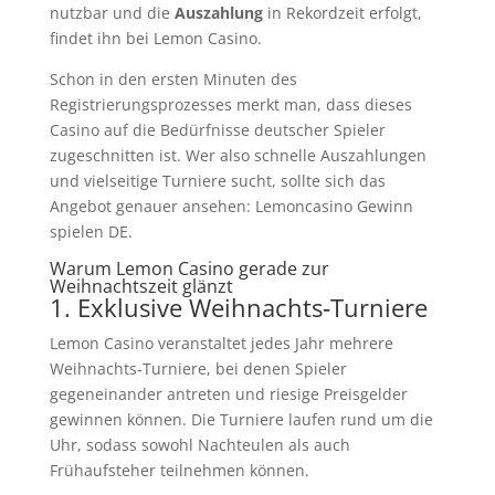
nutzbar und die
Auszahlung
in Rekordzeit erfolgt,
findet ihn bei Lemon Casino.
Schon in den ersten Minuten des
Registrierungsprozesses merkt man, dass dieses
Casino auf die Bedürfnisse deutscher Spieler
zugeschnitten ist. Wer also schnelle Auszahlungen
und vielseitige Turniere sucht, sollte sich das
Angebot genauer ansehen: Lemoncasino Gewinn
spielen DE.
Warum Lemon Casino gerade zur
Weihnachtszeit glänzt
1. Exklusive Weihnachts‑Turniere
Lemon Casino veranstaltet jedes Jahr mehrere
Weihnachts‑Turniere, bei denen Spieler
gegeneinander antreten und riesige Preisgelder
gewinnen können. Die Turniere laufen rund um die
Uhr, sodass sowohl Nachteulen als auch
Frühaufsteher teilnehmen können.