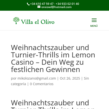
+34 610 47 59 47 · +34 933 02 01 40
oneowl@hotmail.com
Weihnachtszauber und
Turnier‑Thrills im Lemon
Casino – Dein Weg zu
festlichen Gewinnen
por
mikolozano@gmail.com
|
Oct 26, 2025
|
Sin
categoría
|
0 Comentarios
Weihnachtszauber und