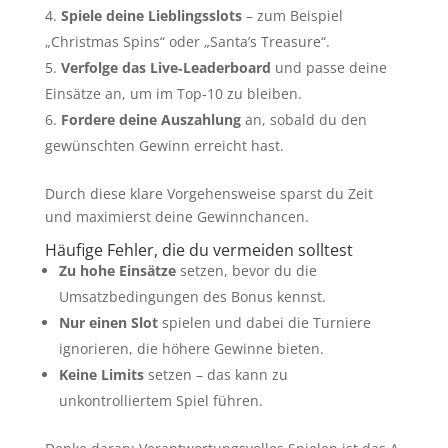
Spiele deine Lieblingsslots
– zum Beispiel
„Christmas Spins“ oder „Santa’s Treasure“.
Verfolge das Live‑Leaderboard
und passe deine
Einsätze an, um im Top‑10 zu bleiben.
Fordere deine Auszahlung
an, sobald du den
gewünschten Gewinn erreicht hast.
Durch diese klare Vorgehensweise sparst du Zeit
und maximierst deine Gewinnchancen.
Häufige Fehler, die du vermeiden solltest
Zu hohe Einsätze
setzen, bevor du die
Umsatzbedingungen des Bonus kennst.
Nur einen Slot
spielen und dabei die Turniere
ignorieren, die höhere Gewinne bieten.
Keine Limits
setzen – das kann zu
unkontrolliertem Spiel führen.