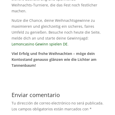
Weihnachts‑Turniere, die das Fest noch festlicher
machen.
Nutze die Chance, deine Weihnachtsgewinne zu
maximieren und gleichzeitig ein sicheres, faires
Umfeld zu genießen. Besuche noch heute die Seite,
melde dich an und starte deine Gewinnjagd:
Lemoncasino Gewinn spielen DE
.
Viel Erfolg und frohe Weihnachten – möge dein
Kontostand genauso glänzen wie die Lichter am
Tannenbaum!
Enviar comentario
Tu dirección de correo electrónico no será publicada.
Los campos obligatorios están marcados con
*