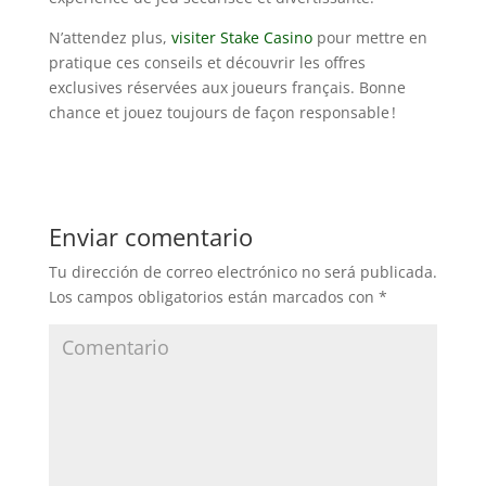
N’attendez plus,
visiter Stake Casino
pour mettre en
pratique ces conseils et découvrir les offres
exclusives réservées aux joueurs français. Bonne
chance et jouez toujours de façon responsable !
Enviar comentario
Tu dirección de correo electrónico no será publicada.
Los campos obligatorios están marcados con
*