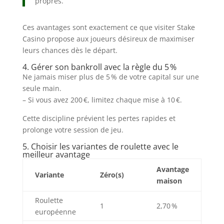
propres.
Ces avantages sont exactement ce que visiter Stake
Casino propose aux joueurs désireux de maximiser
leurs chances dès le départ.
4. Gérer son bankroll avec la règle du 5 %
Ne jamais miser plus de 5 % de votre capital sur une
seule main.
– Si vous avez 200 €, limitez chaque mise à 10 €.
Cette discipline prévient les pertes rapides et
prolonge votre session de jeu.
5. Choisir les variantes de roulette avec le
meilleur avantage
Avantage
Variante
Zéro(s)
maison
Roulette
1
2,70 %
européenne