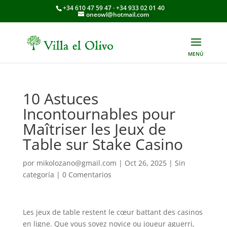
+34 610 47 59 47 · +34 933 02 01 40
oneowl@hotmail.com
10 Astuces
Incontournables pour
Maîtriser les Jeux de
Table sur Stake Casino
por
mikolozano@gmail.com
|
Oct 26, 2025
|
Sin
categoría
|
0 Comentarios
Les jeux de table restent le cœur battant des casinos
en ligne. Que vous soyez novice ou joueur aguerri,