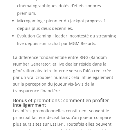
cinématographiques dotés d’effets sonores
premium.
Microgaming : pionnier du jackpot progressif
depuis plus deux décennies.
Evolution Gaming : leader incontesté du streaming
live depuis son rachat par MGM Resorts.
La différence fondamentale entre RNG (Random
Number Generator) et live dealer réside dans la
génération aléatoire interne versus l’aléa réel créé
par un vrai croupier humain ; cela influe également
sur la perception du joueur vis‑à‑vis de la
transparence financière.
Bonus et promotions : comment en profiter
intelligemment
Les offres promotionnelles constituent souvent le
principal facteur décisif lorsqu’un joueur compare
plusieurs sites sur Essi.Fr . Toutefois elles peuvent