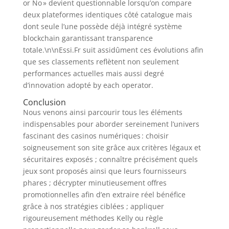
or No » devient questionnable lorsqu’on compare
deux plateformes identiques côté catalogue mais
dont seule l’une possède déjà intégré système
blockchain garantissant transparence
totale.\n\nEssi.Fr suit assidûment ces évolutions afin
que ses classements reflètent non seulement
performances actuelles mais aussi degré
d’innovation adopté by each operator.
Conclusion
Nous venons ainsi parcourir tous les éléments
indispensables pour aborder sereinement l’univers
fascinant des casinos numériques : choisir
soigneusement son site grâce aux critères légaux et
sécuritaires exposés ; connaître précisément quels
jeux sont proposés ainsi que leurs fournisseurs
phares ; décrypter minutieusement offres
promotionnelles afin d’en extraire réel bénéfice
grâce à nos stratégies ciblées ; appliquer
rigoureusement méthodes Kelly ou règle