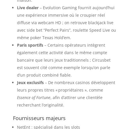
maison.
Live dealer
– Evolution Gaming fournit aujourd’hui
une expérience immersive où le croupier réel
diffuse via webcam HD ; on retrouve blackjack live
avec side bet “Perfect Pairs”, roulette Speed Live ou
même poker Texas Hold’em.
Paris sportifs
– Certains opérateurs intègrent
également cette activité dans le même compte
bancaire que leurs jeux traditionnels ; Circusbet
est souvent cité comme exemple lorsqu’on parle
d’un produit combiné fiable.
Jeux exclusifs
– De nombreux casinos développent
leurs propres titres « propriétaires », comme
Essence of Fortune
, afin d’attirer une clientèle
recherchant l’originalité.
Fournisseurs majeurs
NetEnt : spécialisé dans les slots