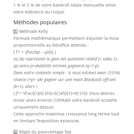
1 % et 5 % de votre bankroll totale mensuelle selon
votre tolérance au risque.
Méthodes populaires
1️⃣ Méthode Kelly
Formule mathématique permettant d’ajuster la mise
proportionnelle au bénéfice attendu :
[ f^
= \frac{bp – q}{b} ]
où (b) représente le gain net potentiel relatif (= odds‑1),
(p) votre probabilité estimée gagneret (q=1-p).
Dans notre contexte simple : si vous estimez avoir (55\%)
chance (>p> )de gagner sur une main Blackjack offrant
(b=1), alors \
( f^
= \frac{(1)(0{·}55)-0{·}45}{1}=0{·}10). Vous devriez
miser alors environ (10\%)de votre bankroll actuelle
uniquement dessus.
Cette approche maximise croissance long terme tout
en limitant l’exposition excessive.
2️⃣ Règle du pourcentage fixe