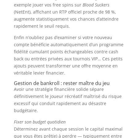
exemple jouer vos free spins sur
Blood Suckers
(NetEnt), affichant un RTP officiel proche de 98 %,
augmente statistiquement vos chances d’atteindre
rapidement le seuil requis.
Enfin n’oubliez pas d’examiner si votre nouveau
compte bénéficie automatiquement d’un programme
fidélité cumulant points échangeables contre cash
back ou entrées privées aux tournois VIP… Ces petits
ajouts peuvent transformer une offre moyenne en
véritable levier financier.
Gestion de bankroll : rester maître du jeu
Avoir une stratégie financière solide sépare
définitivement le joueur récréatif maîtrisé du risque
excessif qui conduit rapidement au désastre
budgétaire.
Fixer son budget quotidien
Déterminez avant chaque session le capital maximal
que vous êtes prêt(e) à perdre — typiquement entre