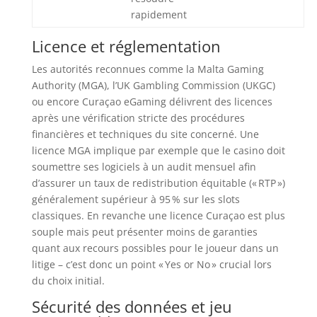
rapidement
Licence et réglementation
Les autorités reconnues comme la Malta Gaming
Authority (MGA), l’UK Gambling Commission (UKGC)
ou encore Curaçao eGaming délivrent des licences
après une vérification stricte des procédures
financières et techniques du site concerné. Une
licence MGA implique par exemple que le casino doit
soumettre ses logiciels à un audit mensuel afin
d’assurer un taux de redistribution équitable (« RTP »)
généralement supérieur à 95 % sur les slots
classiques. En revanche une licence Curaçao est plus
souple mais peut présenter moins de garanties
quant aux recours possibles pour le joueur dans un
litige – c’est donc un point « Yes or No » crucial lors
du choix initial.
Sécurité des données et jeu