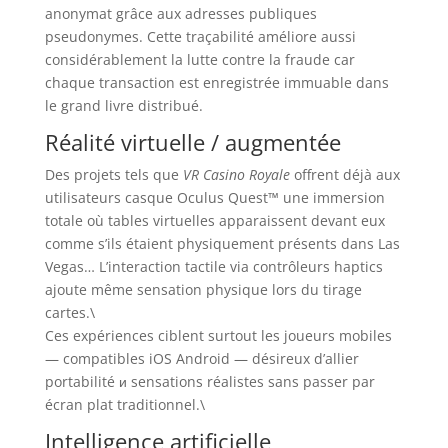
anonymat grâce aux adresses publiques
pseudonymes. Cette traçabilité améliore aussi
considérablement la lutte contre la fraude car
chaque transaction est enregistrée immuable dans
le grand livre distribué.
Réalité virtuelle / augmentée
Des projets tels que
VR Casino Royale
offrent déjà aux
utilisateurs casque Oculus Quest™ une immersion
totale où tables virtuelles apparaissent devant eux
comme s’ils étaient physiquement présents dans Las
Vegas… L’interaction tactile via contrôleurs haptics
ajoute même sensation physique lors du tirage
cartes.\
Ces expériences ciblent surtout les joueurs mobiles
— compatibles iOS Android — désireux d’allier
portabilité и sensations réalistes sans passer par
écran plat traditionnel.\
Intelligence artificielle