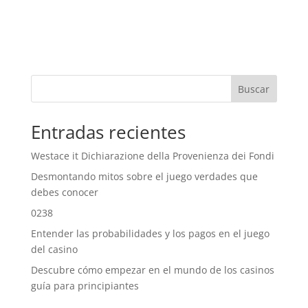
Buscar
Entradas recientes
Westace it Dichiarazione della Provenienza dei Fondi
Desmontando mitos sobre el juego verdades que
debes conocer
0238
Entender las probabilidades y los pagos en el juego
del casino
Descubre cómo empezar en el mundo de los casinos
guía para principiantes