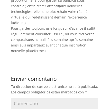
proportionnelle pour garder sa bankroll sous
contrôle ; enfin rester attentif(aux nouvelles
technologies telles que blockchain voire réalité
virtuelle qui redéfinissent demain l’expérience
ludique.).
Pour garder toujours une longueur d’avance il suffit
régulièrement consulter Essi.Fr , où vous trouverez
comparaisons actualisées semaine après semaine
ainsi avis impartiaux avant chaque inscription
nouvelle plateforme.»
Enviar comentario
Tu dirección de correo electrónico no será publicada.
Los campos obligatorios están marcados con
*