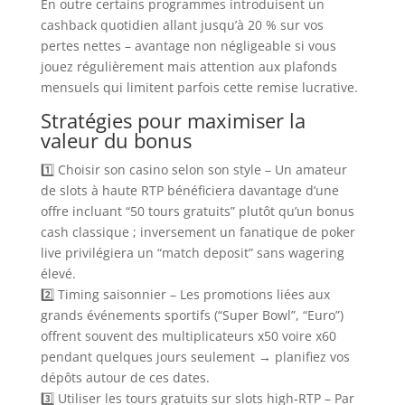
En outre certains programmes introduisent un
cashback quotidien allant jusqu’à 20 % sur vos
pertes nettes – avantage non négligeable si vous
jouez régulièrement mais attention aux plafonds
mensuels qui limitent parfois cette remise lucrative.
Stratégies pour maximiser la
valeur du bonus
1️⃣ Choisir son casino selon son style – Un amateur
de slots à haute RTP bénéficiera davantage d’une
offre incluant “50 tours gratuits” plutôt qu’un bonus
cash classique ; inversement un fanatique de poker
live privilégiera un “match deposit” sans wagering
élevé.
2️⃣ Timing saisonnier – Les promotions liées aux
grands événements sportifs (“Super Bowl”, “Euro”)
offrent souvent des multiplicateurs x50 voire x60
pendant quelques jours seulement → planifiez vos
dépôts autour de ces dates.
3️⃣ Utiliser les tours gratuits sur slots high‑RTP – Par