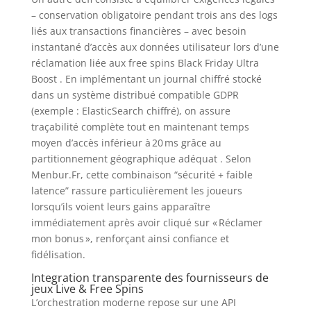
– conservation obligatoire pendant trois ans des logs
liés aux transactions financières – avec besoin
instantané d’accès aux données utilisateur lors d’une
réclamation liée aux free spins Black Friday Ultra
Boost . En implémentant un journal chiffré stocké
dans un système distribué compatible GDPR
(exemple : ElasticSearch chiffré), on assure
traçabilité complète tout en maintenant temps
moyen d’accès inférieur à 20 ms grâce au
partitionnement géographique adéquat . Selon
Menbur.Fr, cette combinaison “sécurité + faible
latence” rassure particulièrement les joueurs
lorsqu’ils voient leurs gains apparaître
immédiatement après avoir cliqué sur « Réclamer
mon bonus », renforçant ainsi confiance et
fidélisation.
Integration transparente des fournisseurs de
jeux Live & Free Spins
L’orchestration moderne repose sur une API