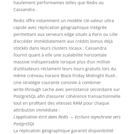
hautement performantes telles que Redis ou
Cassandra .
Redis offre notamment un modèle clé‑valeur ultra
rapide avec réplication géographique intégrée
permettant aux serveurs edge situés à Paris ou Lille
d’accéder immédiatement aux crédits bonus déjà
stockés dans leurs clusters locaux ; Cassandra
fournit quant à elle une scalabilité horizontale
massive indispensable lorsque plus d’un million
d’utilisateurs réclament leurs tours gratuits lors du
même créneau horaire Black Friday Midnight Rush .
Une stratégie courante consiste à combiner
write‑through cache avec persistance secondaire sur
PostgreSQL afin d’assurer cohérence transactionnelle
tout en profitant des vitesses RAM pour chaque
attribution immédiate :
L’application écrit dans Redis → écriture asynchrone vers
PostgreSQL
La réplication géographique garantit disponibilité