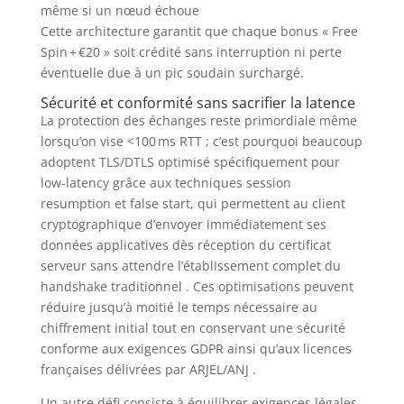
même si un nœud échoue
Cette architecture garantit que chaque bonus « Free
Spin + €20 » soit crédité sans interruption ni perte
éventuelle due à un pic soudain surchargé.
Sécurité et conformité sans sacrifier la latence
La protection des échanges reste primordiale même
lorsqu’on vise <100 ms RTT ; c’est pourquoi beaucoup
adoptent TLS/DTLS optimisé spécifiquement pour
low‑latency grâce aux techniques session
resumption et false start, qui permettent au client
cryptographique d’envoyer immédiatement ses
données applicatives dès réception du certificat
serveur sans attendre l’établissement complet du
handshake traditionnel . Ces optimisations peuvent
réduire jusqu’à moitié le temps nécessaire au
chiffrement initial tout en conservant une sécurité
conforme aux exigences GDPR ainsi qu’aux licences
françaises délivrées par ARJEL/ANJ .
Un autre défi consiste à équilibrer exigences légales