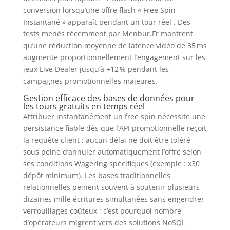
conversion lorsqu’une offre flash « Free Spin
Instantané » apparaît pendant un tour réel . Des
tests menés récemment par Menbur.Fr montrent
qu’une réduction moyenne de latence vidéo de 35 ms
augmente proportionnellement l’engagement sur les
jeux Live Dealer jusqu’à +12 % pendant les
campagnes promotionnelles majeures.
Gestion efficace des bases de données pour
les tours gratuits en temps réel
Attribuer instantanément un free spin nécessite une
persistance fiable dès que l’API promotionnelle reçoit
la requête client ; aucun délai ne doit être toléré
sous peine d’annuler automatiquement l’offre selon
ses conditions Wagering spécifiques (exemple : x30
dépôt minimum). Les bases traditionnelles
relationnelles peinent souvent à soutenir plusieurs
dizaines mille écritures simultanées sans engendrer
verrouillages coûteux ; c’est pourquoi nombre
d’opérateurs migrent vers des solutions NoSQL