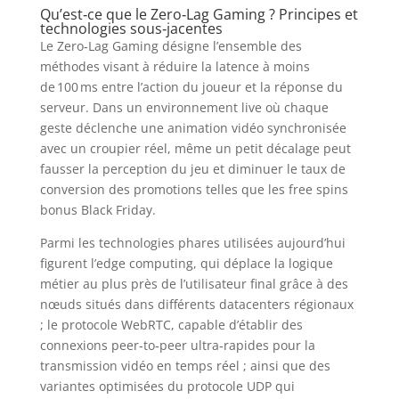
Qu’est‑ce que le Zero‑Lag Gaming ? Principes et
technologies sous‑jacentes
Le Zero‑Lag Gaming désigne l’ensemble des
méthodes visant à réduire la latence à moins
de 100 ms entre l’action du joueur et la réponse du
serveur. Dans un environnement live où chaque
geste déclenche une animation vidéo synchronisée
avec un croupier réel, même un petit décalage peut
fausser la perception du jeu et diminuer le taux de
conversion des promotions telles que les free spins
bonus Black Friday.
Parmi les technologies phares utilisées aujourd’hui
figurent l’edge computing, qui déplace la logique
métier au plus près de l’utilisateur final grâce à des
nœuds situés dans différents datacenters régionaux
; le protocole WebRTC, capable d’établir des
connexions peer‑to‑peer ultra‑rapides pour la
transmission vidéo en temps réel ; ainsi que des
variantes optimisées du protocole UDP qui