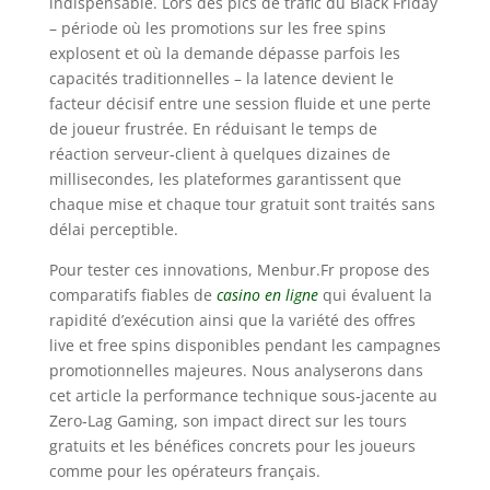
indispensable. Lors des pics de trafic du Black Friday
– période où les promotions sur les free spins
explosent et où la demande dépasse parfois les
capacités traditionnelles – la latence devient le
facteur décisif entre une session fluide et une perte
de joueur frustrée. En réduisant le temps de
réaction serveur‑client à quelques dizaines de
millisecondes, les plateformes garantissent que
chaque mise et chaque tour gratuit sont traités sans
délai perceptible.
Pour tester ces innovations, Menbur.Fr propose des
comparatifs fiables de
casino en ligne
qui évaluent la
rapidité d’exécution ainsi que la variété des offres
live et free spins disponibles pendant les campagnes
promotionnelles majeures. Nous analyserons dans
cet article la performance technique sous‑jacente au
Zero‑Lag Gaming, son impact direct sur les tours
gratuits et les bénéfices concrets pour les joueurs
comme pour les opérateurs français.