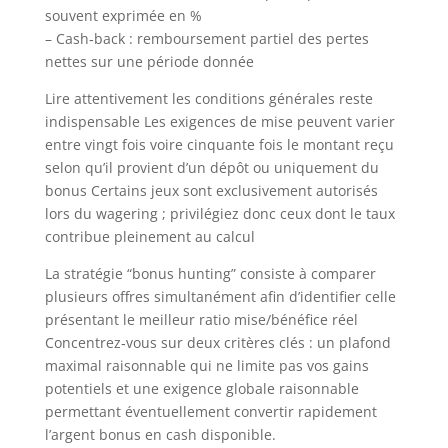
souvent exprimée en %
– Cash‑back : remboursement partiel des pertes
nettes sur une période donnée
Lire attentivement les conditions générales reste
indispensable​ Les exigences de mise peuvent varier
entre vingt fois voire cinquante fois le montant reçu
selon qu’il provient d’un dépôt ou uniquement du
bonus​ Certains jeux sont exclusivement autorisés
lors du wagering ; privilégiez donc ceux dont le taux
contribue pleinement au calcul​
La stratégie “bonus hunting” consiste à comparer
plusieurs offres simultanément afin d’identifier celle
présentant le meilleur ratio mise/bénéfice réel​
Concentrez‑vous sur deux critères clés : un plafond
maximal raisonnable qui ne limite pas vos gains
potentiels ​et une exigence globale raisonnable
permettant éventuellement convertir rapidement
l’argent bonus en cash disponible.​