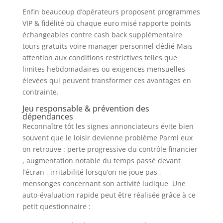
Enfin beaucoup d’opérateurs proposent programmes
VIP & fidélité où chaque euro misé rapporte points
échangeables contre cash back supplémentaire
tours gratuits voire manager personnel dédié​ Mais
attention aux conditions restrictives telles que
limites hebdomadaires ou exigences mensuelles
élevées qui peuvent transformer ces avantages en
contrainte.​
Jeu responsable & prévention des
dépendances
Reconnaître tôt les signes annonciateurs évite bien
souvent que le loisir devienne problème​ Parmi eux
on retrouve : perte progressive du contrôle financier
, augmentation notable du temps passé devant
l’écran , irritabilité lorsqu’on ne joue pas ,
mensonges concernant son activité ludique ​ Une
auto‑évaluation rapide peut être réalisée grâce à ce
petit questionnaire :