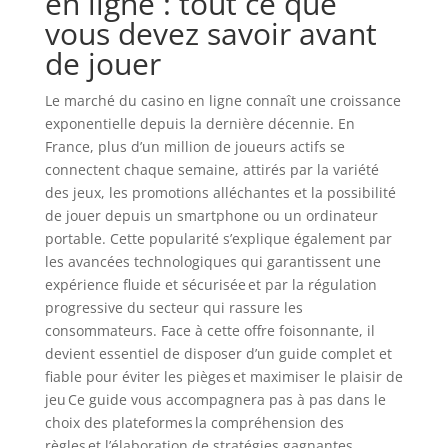
en ligne : tout ce que
vous devez savoir avant
de jouer
Le marché du casino en ligne connaît une croissance
exponentielle depuis la dernière décennie. En
France, plus d’un million de joueurs actifs se
connectent chaque semaine, attirés par la variété
des jeux, les promotions alléchantes et la possibilité
de jouer depuis un smartphone ou un ordinateur
portable. Cette popularité s’explique également par
les avancées technologiques qui garantissent une
expérience fluide et sécurisée et par la régulation
progressive du secteur qui rassure les
consommateurs. Face à cette offre foisonnante, il
devient essentiel de disposer d’un guide complet et
fiable pour éviter les pièges et maximiser le plaisir de
jeu Ce guide vous accompagnera pas à pas dans le
choix des plateformes la compréhension des
règles et l’élaboration de stratégies gagnantes.