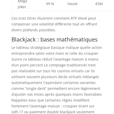
Mega
99 %
Haute
€5M
Joker
Ces trois titres illustrent comment RTP élevé peut
compenser une volatilité différente tout en offrant
divers plafonds possibles.​
Blackjack : bases mathématiques
Le tableau stratégique basique indique quelle action
entreprendre selon votre main et celle du croupier​
Suivre ce tableau réduit l’avantage maison à moins
d’un point percent​ Le comptage traditionnel n’est
pas réalisable sur tous les casinos virtuels car ils
utilisent souvent plusieurs decks virtuels mélangés
automatiquement​ Cependant certaines variantes
comme “single deck” permettent encore légèrement
d’ajuster vos mises après quelques mains favorables​
Rappelez‑vous que certaines règles modifient
fortement l’avantage maison : croupier tirant sur
soft‑17 ou paiement double blackjack seulement