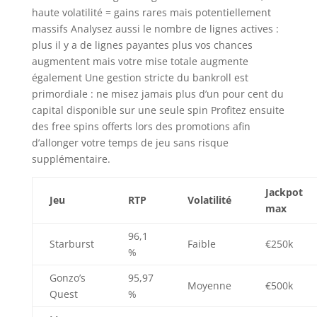
haute volatilité = gains rares mais potentiellement
massifs Analysez aussi le nombre de lignes actives :
plus il y a de lignes payantes plus vos chances
augmentent mais votre mise totale augmente
également​ Une gestion stricte du bankroll est
primordiale : ne misez jamais plus d’un pour cent du
capital disponible sur une seule spin​ Profitez ensuite
des free spins offerts lors des promotions afin
d’allonger votre temps de jeu sans risque
supplémentaire​.
Jackpot
Jeu
RTP
Volatilité
max
96,1
Starburst
Faible
€250k
%
Gonzo’s
95,97
Moyenne
€500k
Quest
%