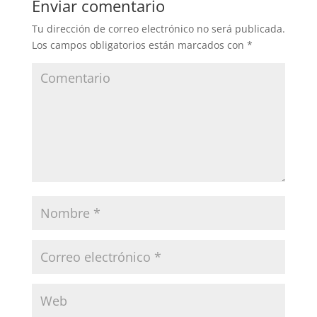
Enviar comentario
Tu dirección de correo electrónico no será publicada.
Los campos obligatorios están marcados con
*