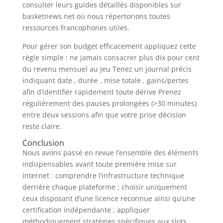
consulter leurs guides détaillés disponibles sur
basketnews.net où nous répertorions toutes
ressources francophones utiles​.
Pour gérer son budget efficacement appliquez cette
règle simple : ne jamais consacrer plus dix pour cent
du revenu mensuel au jeu​​ Tenez un journal précis
indiquant date , durée , mise totale , gains/pertes
afin d’identifier rapidement toute dérive​​ Prenez
régulièrement des pauses prolongées (>30 minutes)
entre deux sessions afin que votre prise décision
reste claire.​
Conclusion
Nous avons passé en revue l’ensemble des éléments
indispensables avant toute première mise sur
internet : comprendre l’infrastructure technique
derrière chaque plateforme ; choisir uniquement
ceux disposant d’une licence reconnue ainsi qu’une
certification indépendante ; appliquer
méthodiquement stratégies spécifiques aux slots ,