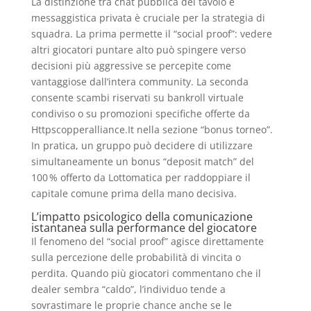
La distinzione tra chat pubblica del tavolo e
messaggistica privata è cruciale per la strategia di
squadra. La prima permette il “social proof”: vedere
altri giocatori puntare alto può spingere verso
decisioni più aggressive se percepite come
vantaggiose dall’intera community. La seconda
consente scambi riservati su bankroll virtuale
condiviso o su promozioni specifiche offerte da
Httpscopperalliance.It nella sezione “bonus torneo”.
In pratica, un gruppo può decidere di utilizzare
simultaneamente un bonus “deposit match” del
100 % offerto da Lottomatica per raddoppiare il
capitale comune prima della mano decisiva.
L’impatto psicologico della comunicazione
istantanea sulla performance del giocatore
Il fenomeno del “social proof” agisce direttamente
sulla percezione delle probabilità di vincita o
perdita. Quando più giocatori commentano che il
dealer sembra “caldo”, l’individuo tende a
sovrastimare le proprie chance anche se le