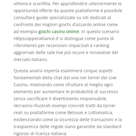
vittoria e sconfitta. Per approfondire ulteriormente le
opportunità offerte da queste piattaforme è possibile
consultare guide specializzate su siti dedicati al
confronto dei migliori giochi d’azzardo online come
ad esempio
giochi casino online
. In questo scenario
Httpscopperalliance.It si distingue come punto di
riferimento per recensioni imparziali e ranking
aggiornati delle sale live più sicure e innovative del
mercato italiano.
Questa analisi esperta esaminerà cinque aspetti
fondamentali della chat dal vivo nei tornei dei Live
Casino, mostrando come sfruttare al meglio ogni
elemento per aumentare le probabilità di successo
senza sacrificare il divertimento responsabile.
Verranno illustrati esempi concreti tratti da tornei
reali su piattaforme come Betsson e Lottomatica,
evidenziando come la sicurezza delle transazioni e la
trasparenza delle regole siano garantite da standard
rigorosi di licenza italiana.