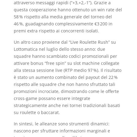
attraverso messaggi rapidi (“+3,+2,-1”). Grazie a
questa cooperazione hanno ottenuto un win rate del
58 % rispetto alla media generale del torneo del
46 %, guadagnando complessivamente €3 200 in
premi extra rispetto ai concorrenti isolati.
Un altro caso proviene dal “Live Roulette Rush” su
Lottomatica nel luglio dello stesso anno: due
squadre hanno scambiato codici promozionali per
attivare bonus “free spin” su slot machine collegate
alla stessa sessione live (RTP medio 97 %). Il risultato
è stato un aumento combinato del payout del 22 %
rispetto alle squadre che non hanno sfruttato tali
promozioni incrociate, dimostrando come le offerte
cross‑game possano essere integrate
strategicamente anche nei tornei tradizionali basati
su roulette o baccarat.
In sintesi, le alleanze sono strumenti dinamici:
nascono per sfruttare informazioni marginali e