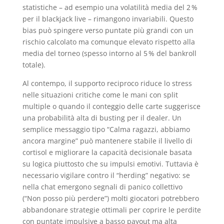
statistiche – ad esempio una volatilità media del 2 %
per il blackjack live – rimangono invariabili. Questo
bias può spingere verso puntate più grandi con un
rischio calcolato ma comunque elevato rispetto alla
media del torneo (spesso intorno al 5 % del bankroll
totale).
Al contempo, il supporto reciproco riduce lo stress
nelle situazioni critiche come le mani con split
multiple o quando il conteggio delle carte suggerisce
una probabilità alta di busting per il dealer. Un
semplice messaggio tipo “Calma ragazzi, abbiamo
ancora margine” può mantenere stabile il livello di
cortisol e migliorare la capacità decisionale basata
su logica piuttosto che su impulsi emotivi. Tuttavia è
necessario vigilare contro il “herding” negativo: se
nella chat emergono segnali di panico collettivo
(“Non posso più perdere”) molti giocatori potrebbero
abbandonare strategie ottimali per coprire le perdite
con puntate impulsive a basso payout ma alta