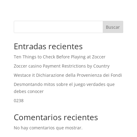
Buscar
Entradas recientes
Ten Things to Check Before Playing at Zoccer
Zoccer casino Payment Restrictions by Country
Westace it Dichiarazione della Provenienza dei Fondi
Desmontando mitos sobre el juego verdades que
debes conocer
0238
Comentarios recientes
No hay comentarios que mostrar.