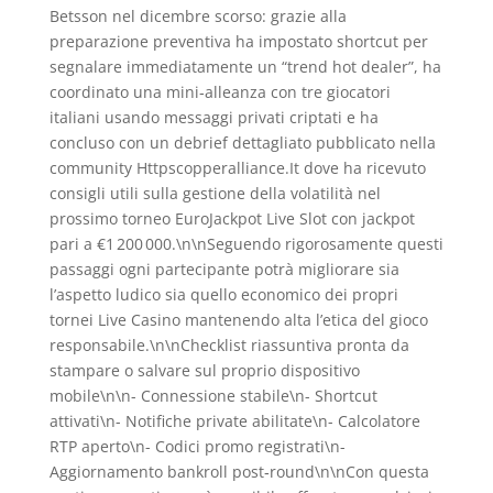
Betsson nel dicembre scorso: grazie alla
preparazione preventiva ha impostato shortcut per
segnalare immediatamente un “trend hot dealer”, ha
coordinato una mini‑alleanza con tre giocatori
italiani usando messaggi privati criptati e ha
concluso con un debrief dettagliato pubblicato nella
community Httpscopperalliance.It dove ha ricevuto
consigli utili sulla gestione della volatilità nel
prossimo torneo EuroJackpot Live Slot con jackpot
pari a €1 200 000.\n\nSeguendo rigorosamente questi
passaggi ogni partecipante potrà migliorare sia
l’aspetto ludico sia quello economico dei propri
tornei Live Casino mantenendo alta l’etica del gioco
responsabile.\n\nChecklist riassuntiva pronta da
stampare o salvare sul proprio dispositivo
mobile\n\n- Connessione stabile\n- Shortcut
attivati\n- Notifiche private abilitate\n- Calcolatore
RTP aperto\n- Codici promo registrati\n-
Aggiornamento bankroll post‑round\n\nCon questa