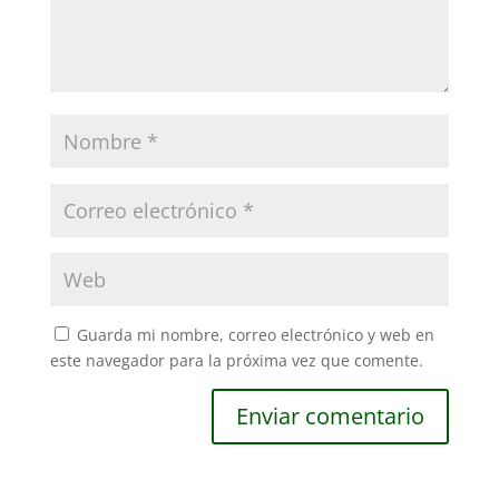
Guarda mi nombre, correo electrónico y web en
este navegador para la próxima vez que comente.