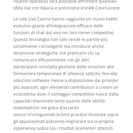
routine operativa sarà possibile affrontare qualsiasi
sfida live con fiducia e precisione.\n\n## Conclusione
Le sale Live Casino hanno raggiunto un nuovo livello
evolutivo grazie all’integrazione efficace delle
funzioni di chat dal vivo nei loro tornei competitivi.
Questa tecnologia non solo rende le partite più
socialmente coinvolgenti ma introduce anche
dinamiche strategiche che premiano chi sa
comunicare efficacemente con gli altri
partecipanti.\n\nDalla gestione delle emozioni alla
formazione temporanea di alleanze tattiche fino alle
soluzioni software messe a disposizione dai provider
più avanzati, ogni elemento contribuisce a creare un
ecosistema dove il vantaggio competitivo nasce dalla
capacità relazionale tanto quanto dalle abilità
matematiche nel gioco d’azzardo
stesso.\n\nSeguendo le best practice illustrate sopra
gli appassionati potranno migliorare sia la propria
esperienza ludica sia i risultati economici ottenuti