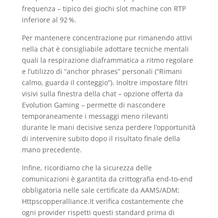
frequenza – tipico dei giochi slot machine con RTP
inferiore al 92 %.
Per mantenere concentrazione pur rimanendo attivi
nella chat è consigliabile adottare tecniche mentali
quali la respirazione diaframmatica a ritmo regolare
e l’utilizzo di “anchor phrases” personali (“Rimani
calmo, guarda il conteggio”). Inoltre impostare filtri
visivi sulla finestra della chat – opzione offerta da
Evolution Gaming – permette di nascondere
temporaneamente i messaggi meno rilevanti
durante le mani decisive senza perdere l’opportunità
di intervenire subito dopo il risultato finale della
mano precedente.
Infine, ricordiamo che la sicurezza delle
comunicazioni è garantita da crittografia end‑to‑end
obbligatoria nelle sale certificate da AAMS/ADM;
Httpscopperalliance.It verifica costantemente che
ogni provider rispetti questi standard prima di