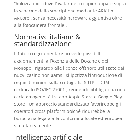
“holographic” dove l’avatar del croupier appare sopra
lo schermo dello smartphone mediante ARKit o
ARCore , senza necessità hardware aggiuntiva oltre
alla fotocamera frontale .
Normative italiane &
standardizzazione
Il futuro regolamentare prevede possibili
aggiornamenti all’Agenzia delle Dogane e dei
Monopoli riguardo alle licenze offshore utilizzate dai
nuovi casino non aams ; si ipotizza l’introduzione di
requisiti minimi sulla crittografia SRTP + DRM
certificato ISO/IEC 27001 , rendendo obbligatoria una
certa omogeneità tra app Apple Store e Google Play
Store . Un approccio standardizzato favorirebbe gli
operatori cross‑platform poiché ridurrebbe la
burocrazia legata alla conformità locale ed europea
simultaneamente .
Intelligenza artificiale