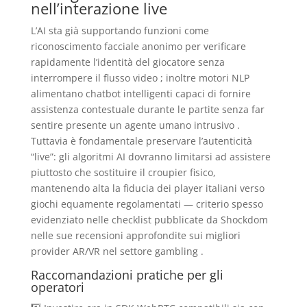
nell’interazione live
L’AI sta già supportando funzioni come
riconoscimento facciale anonimo per verificare
rapidamente l’identità del giocatore senza
interrompere il flusso video ; inoltre motori NLP
alimentano chatbot intelligenti capaci di fornire
assistenza contestuale durante le partite senza far
sentire presente un agente umano intrusivo .
Tuttavia è fondamentale preservare l’autenticità
“live”: gli algoritmi AI dovranno limitarsi ad assistere
piuttosto che sostituire il croupier fisico,
mantenendo alta la fiducia dei player italiani verso
giochi equamente regolamentati — criterio spesso
evidenziato nelle checklist pubblicate da Shockdom
nelle sue recensioni approfondite sui migliori
provider AR/VR nel settore gambling .
Raccomandazioni pratiche per gli
operatori