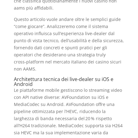
che classifica quotidianamente i nuovi casino non
aams più affidabili.
Questo articolo vuole andare oltre le semplici guide
“come giocare”. Analizzeremo come il sistema
operativo influisca sull’esperienza live‑dealer dal
punto di vista tecnico, dell’usabilità e della sicurezza,
fornendo dati concreti e spunti pratici per gli
operatori che desiderano una strategia truly
cross‑platform nel mercato italiano dei casino sicuri
non AAMS.
Architettura tecnica dei live‑dealer su iOS e
Android
Le piattaforme mobile gestiscono lo streaming video
con API native diverse: AVFoundation su iOS e
MediaCodec su Android. AVFoundation offre una
pipeline ottimizzata per l’HEVC, riducendo la
larghezza di banda necessaria del 20 % rispetto
all’H264 tradizionale. MediaCodec supporta sia H264
sia HEVC ma la sua implementazione varia da