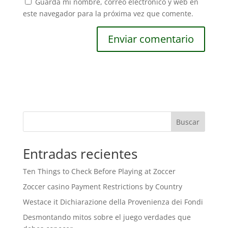
Guarda mi nombre, correo electrónico y web en
este navegador para la próxima vez que comente.
Buscar
Entradas recientes
Ten Things to Check Before Playing at Zoccer
Zoccer casino Payment Restrictions by Country
Westace it Dichiarazione della Provenienza dei Fondi
Desmontando mitos sobre el juego verdades que