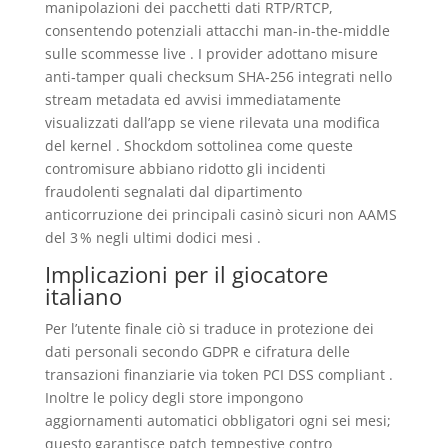
manipolazioni dei pacchetti dati RTP/RTCP,
consentendo potenziali attacchi man-in-the-middle
sulle scommesse live . I provider adottano misure
anti‑tamper quali checksum SHA‑256 integrati nello
stream metadata ed avvisi immediatamente
visualizzati dall’app se viene rilevata una modifica
del kernel . Shockdom sottolinea come queste
contromisure abbiano ridotto gli incidenti
fraudolenti segnalati dal dipartimento
anticorruzione dei principali casinò sicuri non AAMS
del 3 % negli ultimi dodici mesi .
Implicazioni per il giocatore
italiano
Per l’utente finale ciò si traduce in protezione dei
dati personali secondo GDPR e cifratura delle
transazioni finanziarie via token PCI DSS compliant .
Inoltre le policy degli store impongono
aggiornamenti automatici obbligatori ogni sei mesi;
questo garantisce patch tempestive contro