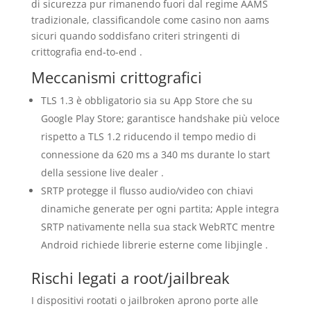
di sicurezza pur rimanendo fuori dal regime AAMS
tradizionale, classificandole come casino non aams
sicuri quando soddisfano criteri stringenti di
crittografia end‑to‑end .
Meccanismi crittografici
TLS 1.3 è obbligatorio sia su App Store che su
Google Play Store; garantisce handshake più veloce
rispetto a TLS 1.2 riducendo il tempo medio di
connessione da 620 ms a 340 ms durante lo start
della sessione live dealer .
SRTP protegge il flusso audio/video con chiavi
dinamiche generate per ogni partita; Apple integra
SRTP nativamente nella sua stack WebRTC mentre
Android richiede librerie esterne come libjingle .
Rischi legati a root/jailbreak
I dispositivi rootati o jailbroken aprono porte alle