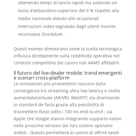
ottenendo tempi di lancio rapidi ma subendo un
tasso d’abbandono superiore del 9 % rispetto alla
media nazionale dovuto alle occasionali
interruzioni video segnalate dagli utenti tramite
recensione Shockdom .
Questi esempi dimostrano come la scelta tecnologica
influisca direttamente sulla redditività operativa nel
contesto competitivo dei casino non AAMS affidabili.
Il futuro del live‑dealer mobile: trend emergenti
e scenari cross‑platform
Le innovazioni più promettenti nascono dalla
convergenza tra streaming ultra low latency e realtà
aumentata/virtuale (AR/VR). WebRTC sta diventando
lo standard de facto grazie alla possibilità di
trasmettere flussi sotto i ​100 ms​ end-to-end ; sia
Apple che Google stanno integrando supporto nativo
nelle prossime versioni dei loro sistemi operativi
mobili,. Questo permetterà ai casinò di offrire tavoli