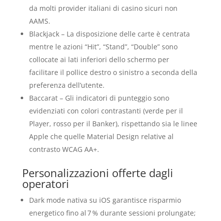
da molti provider italiani di casino sicuri non
AAMS.
Blackjack – La disposizione delle carte è centrata
mentre le azioni “Hit”, “Stand”, “Double” sono
collocate ai lati inferiori dello schermo per
facilitare il pollice destro o sinistro a seconda della
preferenza dell’utente.
Baccarat – Gli indicatori di punteggio sono
evidenziati con colori contrastanti (verde per il
Player, rosso per il Banker), rispettando sia le linee
Apple che quelle Material Design relative al
contrasto WCAG AA+.
Personalizzazioni offerte dagli
operatori
Dark mode nativa su iOS garantisce risparmio
energetico fino al 7 % durante sessioni prolungate;