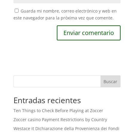
Guarda mi nombre, correo electrónico y web en
este navegador para la próxima vez que comente.
Buscar
Entradas recientes
Ten Things to Check Before Playing at Zoccer
Zoccer casino Payment Restrictions by Country
Westace it Dichiarazione della Provenienza dei Fondi