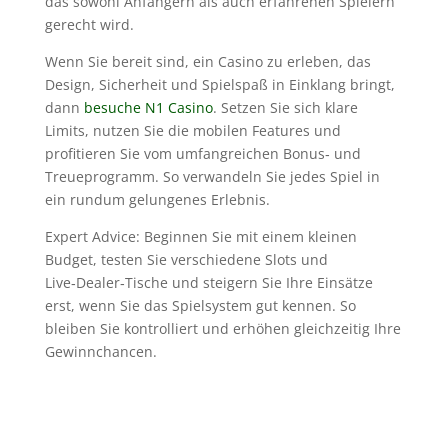
das sowohl Anfängern als auch erfahrenen Spielern
gerecht wird.
Wenn Sie bereit sind, ein Casino zu erleben, das
Design, Sicherheit und Spielspaß in Einklang bringt,
dann
besuche N1 Casino
. Setzen Sie sich klare
Limits, nutzen Sie die mobilen Features und
profitieren Sie vom umfangreichen Bonus‑ und
Treueprogramm. So verwandeln Sie jedes Spiel in
ein rundum gelungenes Erlebnis.
Expert Advice: Beginnen Sie mit einem kleinen
Budget, testen Sie verschiedene Slots und
Live‑Dealer‑Tische und steigern Sie Ihre Einsätze
erst, wenn Sie das Spielsystem gut kennen. So
bleiben Sie kontrolliert und erhöhen gleichzeitig Ihre
Gewinnchancen.