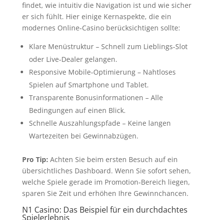
findet, wie intuitiv die Navigation ist und wie sicher
er sich fühlt. Hier einige Kernaspekte, die ein
modernes Online‑Casino berücksichtigen sollte:
Klare Menüstruktur – Schnell zum Lieblings‑Slot
oder Live‑Dealer gelangen.
Responsive Mobile‑Optimierung – Nahtloses
Spielen auf Smartphone und Tablet.
Transparente Bonusinformationen – Alle
Bedingungen auf einen Blick.
Schnelle Auszahlungspfade – Keine langen
Wartezeiten bei Gewinnabzügen.
Pro Tip:
Achten Sie beim ersten Besuch auf ein
übersichtliches Dashboard. Wenn Sie sofort sehen,
welche Spiele gerade im Promotion‑Bereich liegen,
sparen Sie Zeit und erhöhen Ihre Gewinnchancen.
N1 Casino: Das Beispiel für ein durchdachtes
Spielerlebnis