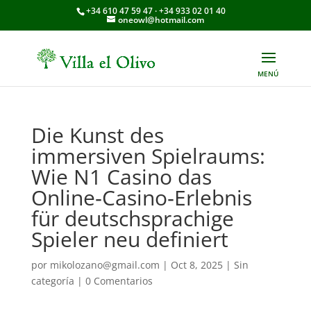
+34 610 47 59 47 · +34 933 02 01 40
oneowl@hotmail.com
Die Kunst des
immersiven Spielraums:
Wie N1 Casino das
Online‑Casino‑Erlebnis
für deutschsprachige
Spieler neu definiert
por
mikolozano@gmail.com
|
Oct 8, 2025
|
Sin
categoría
|
0 Comentarios