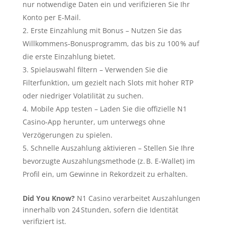
nur notwendige Daten ein und verifizieren Sie Ihr
Konto per E‑Mail.
Erste Einzahlung mit Bonus – Nutzen Sie das
Willkommens‑Bonusprogramm, das bis zu 100 % auf
die erste Einzahlung bietet.
Spielauswahl filtern – Verwenden Sie die
Filterfunktion, um gezielt nach Slots mit hoher RTP
oder niedriger Volatilität zu suchen.
Mobile App testen – Laden Sie die offizielle N1
Casino‑App herunter, um unterwegs ohne
Verzögerungen zu spielen.
Schnelle Auszahlung aktivieren – Stellen Sie Ihre
bevorzugte Auszahlungsmethode (z. B. E‑Wallet) im
Profil ein, um Gewinne in Rekordzeit zu erhalten.
Did You Know?
N1 Casino verarbeitet Auszahlungen
innerhalb von 24 Stunden, sofern die Identität
verifiziert ist.