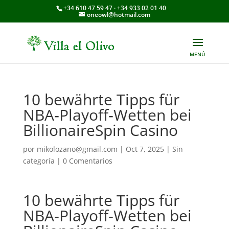
+34 610 47 59 47 · +34 933 02 01 40
oneowl@hotmail.com
10 bewährte Tipps für
NBA‑Playoff‑Wetten bei
BillionaireSpin Casino
por
mikolozano@gmail.com
|
Oct 7, 2025
|
Sin
categoría
|
0 Comentarios
10 bewährte Tipps für
NBA‑Playoff‑Wetten bei