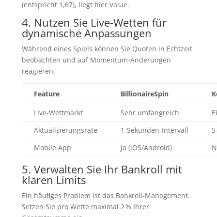
(entspricht 1,67), liegt hier Value.
4. Nutzen Sie Live‑Wetten für
dynamische Anpassungen
Während eines Spiels können Sie Quoten in Echtzeit
beobachten und auf Momentum‑Änderungen
reagieren.
Feature
BillionaireSpin
K
Live‑Wettmarkt
Sehr umfangreich
E
Aktualisierungsrate
1‑Sekunden‑Intervall
5
Mobile App
Ja (iOS/Android)
N
5. Verwalten Sie Ihr Bankroll mit
klaren Limits
Ein häufiges Problem ist das Bankroll‑Management.
Setzen Sie pro Wette maximal 2 % Ihrer