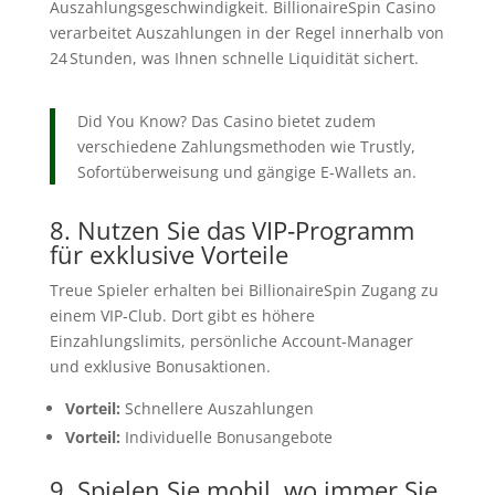
Auszahlungsgeschwindigkeit. BillionaireSpin Casino
verarbeitet Auszahlungen in der Regel innerhalb von
24 Stunden, was Ihnen schnelle Liquidität sichert.
Did You Know? Das Casino bietet zudem
verschiedene Zahlungsmethoden wie Trustly,
Sofortüberweisung und gängige E‑Wallets an.
8. Nutzen Sie das VIP‑Programm
für exklusive Vorteile
Treue Spieler erhalten bei BillionaireSpin Zugang zu
einem VIP‑Club. Dort gibt es höhere
Einzahlungslimits, persönliche Account‑Manager
und exklusive Bonusaktionen.
Vorteil:
Schnellere Auszahlungen
Vorteil:
Individuelle Bonusangebote
9. Spielen Sie mobil, wo immer Sie