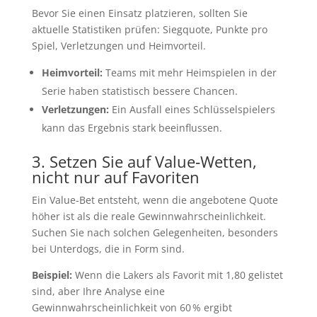
Bevor Sie einen Einsatz platzieren, sollten Sie
aktuelle Statistiken prüfen: Siegquote, Punkte pro
Spiel, Verletzungen und Heimvorteil.
Heimvorteil:
Teams mit mehr Heimspielen in der
Serie haben statistisch bessere Chancen.
Verletzungen:
Ein Ausfall eines Schlüsselspielers
kann das Ergebnis stark beeinflussen.
3. Setzen Sie auf Value‑Wetten,
nicht nur auf Favoriten
Ein Value‑Bet entsteht, wenn die angebotene Quote
höher ist als die reale Gewinnwahrscheinlichkeit.
Suchen Sie nach solchen Gelegenheiten, besonders
bei Unterdogs, die in Form sind.
Beispiel:
Wenn die Lakers als Favorit mit 1,80 gelistet
sind, aber Ihre Analyse eine
Gewinnwahrscheinlichkeit von 60 % ergibt