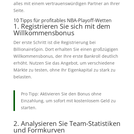
alles mit einem vertrauenswürdigen Partner an Ihrer
Seite.
10 Tipps für profitables NBA‑Playoff‑Wetten
1. Registrieren Sie sich mit dem
Willkommensbonus
Der erste Schritt ist die Registrierung bei
BillionaireSpin. Dort erhalten Sie einen großzügigen
Willkommensbonus, der Ihre erste Bankroll deutlich
erhöht. Nutzen Sie das Angebot, um verschiedene
Märkte zu testen, ohne Ihr Eigenkapital zu stark zu
belasten.
Pro Tipp: Aktivieren Sie den Bonus ohne
Einzahlung, um sofort mit kostenlosem Geld zu
starten.
2. Analysieren Sie Team‑Statistiken
und Formkurven