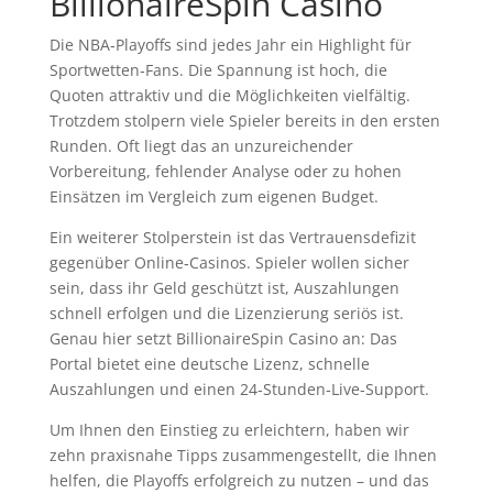
BillionaireSpin Casino
Die NBA‑Playoffs sind jedes Jahr ein Highlight für
Sportwetten‑Fans. Die Spannung ist hoch, die
Quoten attraktiv und die Möglichkeiten vielfältig.
Trotzdem stolpern viele Spieler bereits in den ersten
Runden. Oft liegt das an unzureichender
Vorbereitung, fehlender Analyse oder zu hohen
Einsätzen im Vergleich zum eigenen Budget.
Ein weiterer Stolperstein ist das Vertrauensdefizit
gegenüber Online‑Casinos. Spieler wollen sicher
sein, dass ihr Geld geschützt ist, Auszahlungen
schnell erfolgen und die Lizenzierung seriös ist.
Genau hier setzt BillionaireSpin Casino an: Das
Portal bietet eine deutsche Lizenz, schnelle
Auszahlungen und einen 24‑Stunden‑Live‑Support.
Um Ihnen den Einstieg zu erleichtern, haben wir
zehn praxisnahe Tipps zusammengestellt, die Ihnen
helfen, die Playoffs erfolgreich zu nutzen – und das