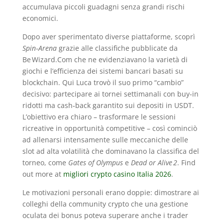
accumulava piccoli guadagni senza grandi rischi
economici.
Dopo aver sperimentato diverse piattaforme, scoprì
Spin‑Arena
grazie alle classifiche pubblicate da
Be Wizard.Com che ne evidenziavano la varietà di
giochi e l’efficienza dei sistemi bancari basati su
blockchain. Qui Luca trovò il suo primo “cambio”
decisivo: partecipare ai tornei settimanali con buy‑in
ridotti ma cash‑back garantito sui depositi in USDT.
L’obiettivo era chiaro – trasformare le sessioni
ricreative in opportunità competitive – così cominciò
ad allenarsi intensamente sulle meccaniche delle
slot ad alta volatilità che dominavano la classifica del
torneo, come
Gates of Olympus
e
Dead or Alive 2
. Find
out more at
migliori crypto casino Italia 2026
.
Le motivazioni personali erano doppie: dimostrare ai
colleghi della community crypto che una gestione
oculata dei bonus poteva superare anche i trader