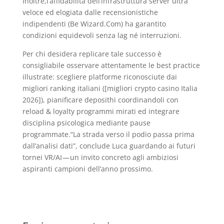
Inoltre,l’affidabilità dell’infrastruttura server ultra
veloce ed elogiata dalle recensionistiche
indipendenti (Be Wizard.Com) ha garantito
condizioni equidevoli senza lag né interruzioni.
Per chi desidera replicare tale successo è
consigliabile osservare attentamente le best practice
illustrate: scegliere platforme riconosciute dai
migliori ranking italiani ([migliori crypto casino Italia
2026]), pianificare deposithi coordinandoli con
reload & loyalty programmi mirati ed integrare
disciplina psicologica mediante pause
programmate.“La strada verso il podio passa prima
dall’analisi dati”, conclude Luca guardando ai futuri
tornei VR/AI — un invito concreto agli ambiziosi
aspiranti campioni dell’anno prossimo.​