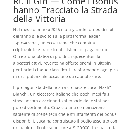
Rulli Giri — Come i Bonus
hanno Tracciato la Strada
della Vittoria
Nel mese di marzo 2026 il più grande torneo di slot
dell’anno si è svolto sulla piattaforma leader
“Spin‑Arena”, un ecosistema che combina
criptovalute e tradizionali sistemi di pagamento.
Oltre a una platea di più di cinquecentomila
giocatori attivi, l’evento ha offerto premi in Bitcoin
per i primi cinque classificati, trasformando ogni giro
in una potenziale occasione da capitalizzare.
Il protagonista della nostra cronaca è Luca “Flash”
Bianchi, un giocatore italiano che pochi mesi fa si
stava ancora avvicinando al mondo delle slot per
puro divertimento. Grazie a una combinazione
sapiente di scelte tecniche e sfruttamento dei bonus
disponibili, Luca ha conquistato il podio assoluto con
un bankroll finale superiore a €120 000. La sua storia