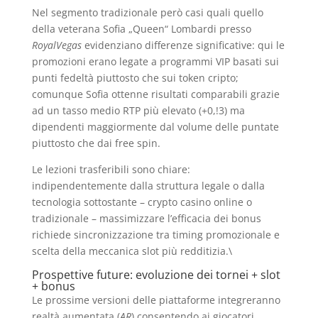
Nel segmento tradizionale però casi quali quello
della veterana Sofia „Queen“ Lombardi presso
RoyalVegas
evidenziano differenze significative: qui le
promozioni erano legate a programmi VIP basati sui
punti fedeltà piuttosto che sui token cripto;
comunque Sofia ottenne risultati comparabili grazie
ad un tasso medio RTP più elevato (+0,!3) ma
dipendenti maggiormente dal volume delle puntate
piuttosto che dai free spin.
Le lezioni trasferibili sono chiare:
indipendentemente dalla struttura legale o dalla
tecnologia sottostante – crypto casino online o
tradizionale – massimizzare l’efficacia dei bonus
richiede sincronizzazione tra timing promozionale e
scelta della meccanica slot più redditizia.\
Prospettive future: evoluzione dei tornei + slot
+ bonus
Le prossime versioni delle piattaforme integreranno
realtà aumentata (
AR
) consentendo ai giocatori