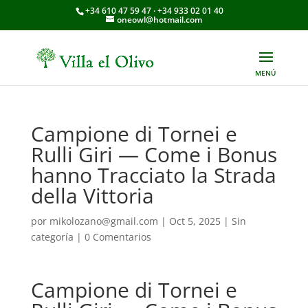
+34 610 47 59 47 · +34 933 02 01 40
oneowl@hotmail.com
Campione di Tornei e
Rulli Giri — Come i Bonus
hanno Tracciato la Strada
della Vittoria
por
mikolozano@gmail.com
|
Oct 5, 2025
|
Sin
categoría
|
0 Comentarios
Campione di Tornei e