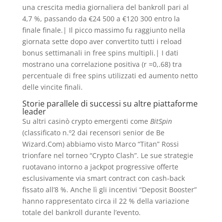
una crescita media giornaliera del bankroll pari al
4,7 %, passando da €24 500 a €120 300 entro la
finale finale.| Il picco massimo fu raggiunto nella
giornata sette dopo aver convertito tutti i reload
bonus settimanali in free spins multipli.| I dati
mostrano una correlazione positiva (r =0,.68) tra
percentuale di free spins utilizzati ed aumento netto
delle vincite finali.
Storie parallele di successi su altre piattaforme
leader
Su altri casinò crypto emergenti come
BitSpin
(classificato n.º​2 dai recensori senior de ​Be
Wizard.Com) abbiamo visto Marco “Titan” Rossi
trionfare nel torneo “Crypto Clash”. Le sue strategie
ruotavano intorno a jackpot progressive offerte
esclusivamente via smart contract con cash-back
fissato all’8 %. Anche lì gli incentivi “Deposit Booster”
hanno rappresentato circa il 22 % della variazione
totale del bankroll durante l’evento.