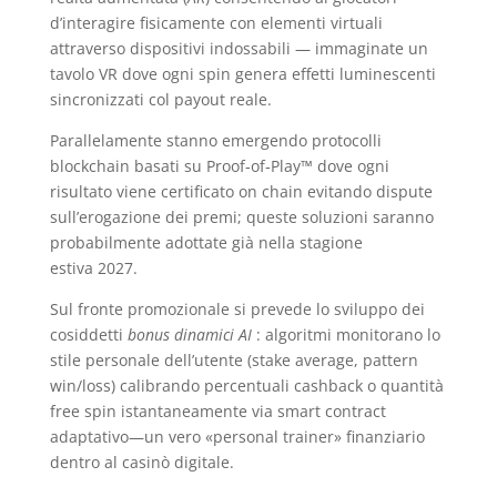
d’interagire fisicamente con elementi virtuali
attraverso dispositivi indossabili — immaginate un
tavolo VR dove ogni spin genera effetti luminescenti
sincronizzati col payout reale.
Parallelamente stanno emergendo protocolli
blockchain basati su Proof‑of‑Play™ dove ogni
risultato viene certificato on chain evitando dispute
sull’erogazione dei premi; queste soluzioni saranno
probabilmente adottate già nella stagione
estiva 2027.
Sul fronte promozionale si prevede lo sviluppo dei
cosiddetti
bonus dinamici AI
: algoritmi monitorano lo
stile personale dell’utente (stake average, pattern
win/loss) calibrando percentuali cashback o quantità
free spin istantaneamente via smart contract
adaptativo—un vero «personal trainer» finanziario
dentro al casinò digitale.